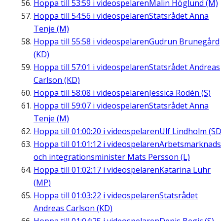
Hoppa till
53:59
i videospelaren
Malin Höglund (M)
Hoppa till
54:56
i videospelaren
Statsrådet Anna
Tenje (M)
Hoppa till
55:58
i videospelaren
Gudrun Brunegård
(KD)
Hoppa till
57:01
i videospelaren
Statsrådet Andreas
Carlson (KD)
Hoppa till
58:08
i videospelaren
Jessica Rodén (S)
Hoppa till
59:07
i videospelaren
Statsrådet Anna
Tenje (M)
Hoppa till
01:00:20
i videospelaren
Ulf Lindholm (SD
Hoppa till
01:01:12
i videospelaren
Arbetsmarknads
och integrationsminister Mats Persson (L)
Hoppa till
01:02:17
i videospelaren
Katarina Luhr
(MP)
Hoppa till
01:03:22
i videospelaren
Statsrådet
Andreas Carlson (KD)