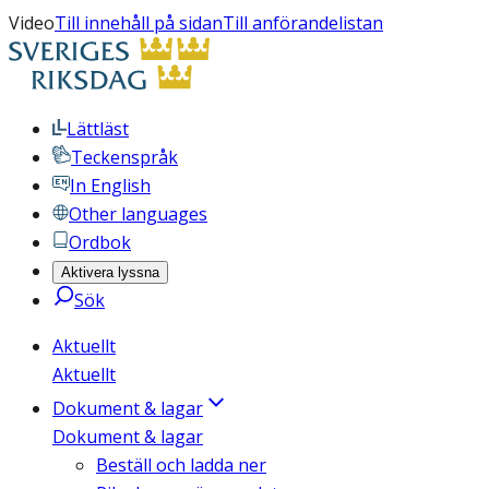
Video
Till innehåll på sidan
Till anförandelistan
Lättläst
Teckenspråk
In English
Other languages
Ordbok
Aktivera lyssna
Sök
Aktuellt
Aktuellt
Dokument & lagar
Dokument & lagar
Beställ och ladda ner