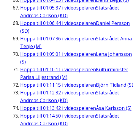
Hoppa till
01:04:25
i videospelaren
Denis Begic (S)
Hoppa till
01:05:37
i videospelaren
Statsrådet
Andreas Carlson (KD)
Hoppa till
01:06:44
i videospelaren
Daniel Persson
(SD)
Hoppa till
01:07:36
i videospelaren
Statsrådet Anna
Tenje (M)
Hoppa till
01:09:01
i videospelaren
Lena Johansson
(S)
Hoppa till
01:10:11
i videospelaren
Kulturminister
Parisa Liljestrand (M)
Hoppa till
01:11:15
i videospelaren
Björn Tidland (S
Hoppa till
01:12:32
i videospelaren
Statsrådet
Andreas Carlson (KD)
Hoppa till
01:13:42
i videospelaren
Åsa Karlsson (S)
Hoppa till
01:14:50
i videospelaren
Statsrådet
Andreas Carlson (KD)