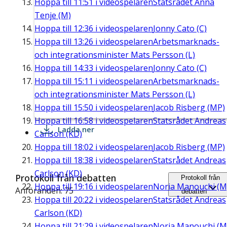
Hoppa till
11:51
i videospelaren
Statsrådet Anna
Tenje (M)
Hoppa till
12:36
i videospelaren
Jonny Cato (C)
Hoppa till
13:26
i videospelaren
Arbetsmarknads-
och integrationsminister Mats Persson (L)
Hoppa till
14:33
i videospelaren
Jonny Cato (C)
Hoppa till
15:11
i videospelaren
Arbetsmarknads-
och integrationsminister Mats Persson (L)
Hoppa till
15:50
i videospelaren
Jacob Risberg (MP)
Hoppa till
16:58
i videospelaren
Statsrådet Andreas
Ladda ner
Carlson (KD)
Hoppa till
18:02
i videospelaren
Jacob Risberg (MP)
Hoppa till
18:38
i videospelaren
Statsrådet Andreas
Carlson (KD)
Protokoll från debatten
Protokoll från
Hoppa till
19:16
i videospelaren
Noria Manouchi (M
Anföranden: 75
debatten
Hoppa till
20:22
i videospelaren
Statsrådet Andreas
Carlson (KD)
Hoppa till
21:29
i videospelaren
Noria Manouchi (M