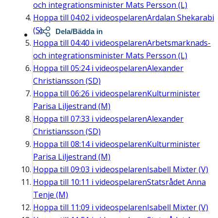
och integrationsminister Mats Persson (L)
Hoppa till
04:02
i videospelaren
Ardalan Shekarabi
(S)
Dela/Bädda in
Hoppa till
04:40
i videospelaren
Arbetsmarknads-
och integrationsminister Mats Persson (L)
Hoppa till
05:24
i videospelaren
Alexander
Christiansson (SD)
Hoppa till
06:26
i videospelaren
Kulturminister
Parisa Liljestrand (M)
Hoppa till
07:33
i videospelaren
Alexander
Christiansson (SD)
Hoppa till
08:14
i videospelaren
Kulturminister
Parisa Liljestrand (M)
Hoppa till
09:03
i videospelaren
Isabell Mixter (V)
Hoppa till
10:11
i videospelaren
Statsrådet Anna
Tenje (M)
Hoppa till
11:09
i videospelaren
Isabell Mixter (V)