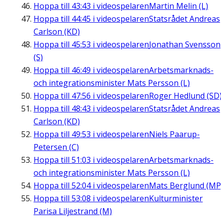
Hoppa till
43:43
i videospelaren
Martin Melin (L)
Hoppa till
44:45
i videospelaren
Statsrådet Andreas
Carlson (KD)
Hoppa till
45:53
i videospelaren
Jonathan Svensson
(S)
Hoppa till
46:49
i videospelaren
Arbetsmarknads-
och integrationsminister Mats Persson (L)
Hoppa till
47:56
i videospelaren
Roger Hedlund (SD
Hoppa till
48:43
i videospelaren
Statsrådet Andreas
Carlson (KD)
Hoppa till
49:53
i videospelaren
Niels Paarup-
Petersen (C)
Hoppa till
51:03
i videospelaren
Arbetsmarknads-
och integrationsminister Mats Persson (L)
Hoppa till
52:04
i videospelaren
Mats Berglund (MP
Hoppa till
53:08
i videospelaren
Kulturminister
Parisa Liljestrand (M)