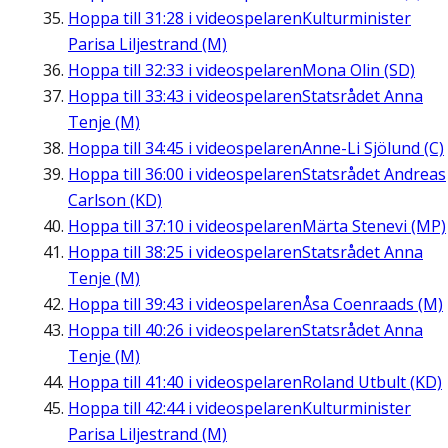
Hoppa till
31:28
i videospelaren
Kulturminister
Parisa Liljestrand (M)
Hoppa till
32:33
i videospelaren
Mona Olin (SD)
Hoppa till
33:43
i videospelaren
Statsrådet Anna
Tenje (M)
Hoppa till
34:45
i videospelaren
Anne-Li Sjölund (C)
Hoppa till
36:00
i videospelaren
Statsrådet Andreas
Carlson (KD)
Hoppa till
37:10
i videospelaren
Märta Stenevi (MP)
Hoppa till
38:25
i videospelaren
Statsrådet Anna
Tenje (M)
Hoppa till
39:43
i videospelaren
Åsa Coenraads (M)
Hoppa till
40:26
i videospelaren
Statsrådet Anna
Tenje (M)
Hoppa till
41:40
i videospelaren
Roland Utbult (KD)
Hoppa till
42:44
i videospelaren
Kulturminister
Parisa Liljestrand (M)