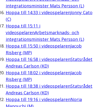
integrationsminister Mats Persson (L)
Hoppa till
14:33
i videospelaren
Jonny Cato
(C)
Hoppa till
15:11
i
videospelaren
Arbetsmarknads- och
integrationsminister Mats Persson (L)
Hoppa till
15:50
i videospelaren
Jacob
Risberg (MP)
Hoppa till
16:58
i videospelaren
Statsrådet
Andreas Carlson (KD)
Hoppa till
18:02
i videospelaren
Jacob
Risberg (MP)
Hoppa till
18:38
i videospelaren
Statsrådet
Andreas Carlson (KD)
Hoppa till
19:16
i videospelaren
Noria
Manouchi (M)