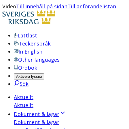
Video
Till innehåll på sidan
Till anförandelistan
Lättläst
Teckenspråk
In English
Other languages
Ordbok
Aktivera lyssna
Sök
Aktuellt
Aktuellt
Dokument & lagar
Dokument & lagar