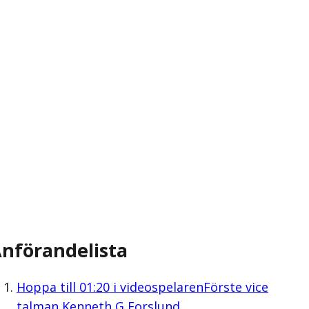
nförandelista
Hoppa till
01:20
i videospelaren
Förste vice
talman Kenneth G Forslund