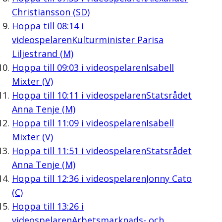
Christiansson (SD)
Hoppa till
08:14
i
videospelaren
Kulturminister Parisa
Liljestrand (M)
Hoppa till
09:03
i videospelaren
Isabell
Mixter (V)
Hoppa till
10:11
i videospelaren
Statsrådet
Anna Tenje (M)
Hoppa till
11:09
i videospelaren
Isabell
Mixter (V)
Hoppa till
11:51
i videospelaren
Statsrådet
Anna Tenje (M)
Hoppa till
12:36
i videospelaren
Jonny Cato
(C)
Hoppa till
13:26
i
videospelaren
Arbetsmarknads- och