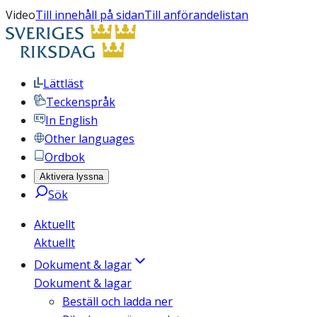
Video
Till innehåll på sidan
Till anförandelistan
Lättläst
Teckenspråk
In English
Other languages
Ordbok
Aktivera lyssna
Sök
Aktuellt
Aktuellt
Dokument & lagar
Dokument & lagar
Beställ och ladda ner