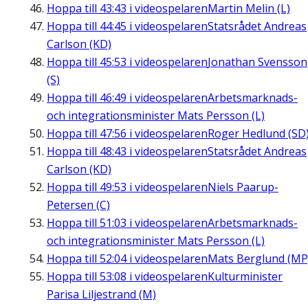
Hoppa till
43:43
i videospelaren
Martin Melin (L)
Hoppa till
44:45
i videospelaren
Statsrådet Andreas
Carlson (KD)
Hoppa till
45:53
i videospelaren
Jonathan Svensson
(S)
Hoppa till
46:49
i videospelaren
Arbetsmarknads-
och integrationsminister Mats Persson (L)
Hoppa till
47:56
i videospelaren
Roger Hedlund (SD
Hoppa till
48:43
i videospelaren
Statsrådet Andreas
Carlson (KD)
Hoppa till
49:53
i videospelaren
Niels Paarup-
Petersen (C)
Hoppa till
51:03
i videospelaren
Arbetsmarknads-
och integrationsminister Mats Persson (L)
Hoppa till
52:04
i videospelaren
Mats Berglund (MP
Hoppa till
53:08
i videospelaren
Kulturminister
Parisa Liljestrand (M)