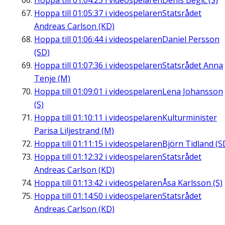
Hoppa till
01:04:25
i videospelaren
Denis Begic (S)
Hoppa till
01:05:37
i videospelaren
Statsrådet
Andreas Carlson (KD)
Hoppa till
01:06:44
i videospelaren
Daniel Persson
(SD)
Hoppa till
01:07:36
i videospelaren
Statsrådet Anna
Tenje (M)
Hoppa till
01:09:01
i videospelaren
Lena Johansson
(S)
Hoppa till
01:10:11
i videospelaren
Kulturminister
Parisa Liljestrand (M)
Hoppa till
01:11:15
i videospelaren
Björn Tidland (S
Hoppa till
01:12:32
i videospelaren
Statsrådet
Andreas Carlson (KD)
Hoppa till
01:13:42
i videospelaren
Åsa Karlsson (S)
Hoppa till
01:14:50
i videospelaren
Statsrådet
Andreas Carlson (KD)