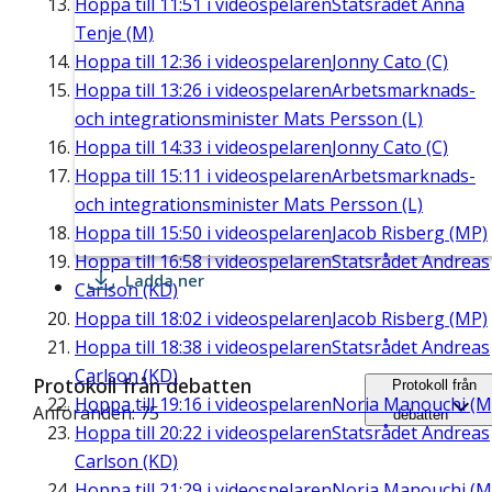
Hoppa till
11:51
i videospelaren
Statsrådet Anna
Tenje (M)
Hoppa till
12:36
i videospelaren
Jonny Cato (C)
Hoppa till
13:26
i videospelaren
Arbetsmarknads-
och integrationsminister Mats Persson (L)
Hoppa till
14:33
i videospelaren
Jonny Cato (C)
Hoppa till
15:11
i videospelaren
Arbetsmarknads-
och integrationsminister Mats Persson (L)
Hoppa till
15:50
i videospelaren
Jacob Risberg (MP)
Hoppa till
16:58
i videospelaren
Statsrådet Andreas
Ladda ner
Carlson (KD)
Hoppa till
18:02
i videospelaren
Jacob Risberg (MP)
Hoppa till
18:38
i videospelaren
Statsrådet Andreas
Carlson (KD)
Protokoll från debatten
Protokoll från
Hoppa till
19:16
i videospelaren
Noria Manouchi (M
Anföranden: 75
debatten
Hoppa till
20:22
i videospelaren
Statsrådet Andreas
Carlson (KD)
Hoppa till
21:29
i videospelaren
Noria Manouchi (M