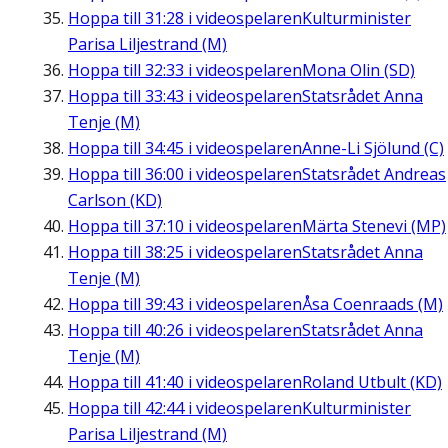
Hoppa till
31:28
i videospelaren
Kulturminister
Parisa Liljestrand (M)
Hoppa till
32:33
i videospelaren
Mona Olin (SD)
Hoppa till
33:43
i videospelaren
Statsrådet Anna
Tenje (M)
Hoppa till
34:45
i videospelaren
Anne-Li Sjölund (C)
Hoppa till
36:00
i videospelaren
Statsrådet Andreas
Carlson (KD)
Hoppa till
37:10
i videospelaren
Märta Stenevi (MP)
Hoppa till
38:25
i videospelaren
Statsrådet Anna
Tenje (M)
Hoppa till
39:43
i videospelaren
Åsa Coenraads (M)
Hoppa till
40:26
i videospelaren
Statsrådet Anna
Tenje (M)
Hoppa till
41:40
i videospelaren
Roland Utbult (KD)
Hoppa till
42:44
i videospelaren
Kulturminister
Parisa Liljestrand (M)