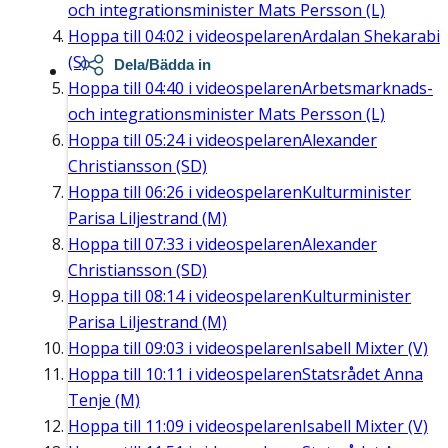
och integrationsminister Mats Persson (L)
Hoppa till
04:02
i videospelaren
Ardalan Shekarabi
(S)
Dela/Bädda in
Hoppa till
04:40
i videospelaren
Arbetsmarknads-
och integrationsminister Mats Persson (L)
Hoppa till
05:24
i videospelaren
Alexander
Christiansson (SD)
Hoppa till
06:26
i videospelaren
Kulturminister
Parisa Liljestrand (M)
Hoppa till
07:33
i videospelaren
Alexander
Christiansson (SD)
Hoppa till
08:14
i videospelaren
Kulturminister
Parisa Liljestrand (M)
Hoppa till
09:03
i videospelaren
Isabell Mixter (V)
Hoppa till
10:11
i videospelaren
Statsrådet Anna
Tenje (M)
Hoppa till
11:09
i videospelaren
Isabell Mixter (V)