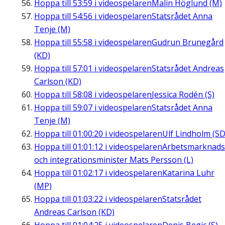
Hoppa till
53:59
i videospelaren
Malin Höglund (M)
Hoppa till
54:56
i videospelaren
Statsrådet Anna
Tenje (M)
Hoppa till
55:58
i videospelaren
Gudrun Brunegård
(KD)
Hoppa till
57:01
i videospelaren
Statsrådet Andreas
Carlson (KD)
Hoppa till
58:08
i videospelaren
Jessica Rodén (S)
Hoppa till
59:07
i videospelaren
Statsrådet Anna
Tenje (M)
Hoppa till
01:00:20
i videospelaren
Ulf Lindholm (SD
Hoppa till
01:01:12
i videospelaren
Arbetsmarknads
och integrationsminister Mats Persson (L)
Hoppa till
01:02:17
i videospelaren
Katarina Luhr
(MP)
Hoppa till
01:03:22
i videospelaren
Statsrådet
Andreas Carlson (KD)