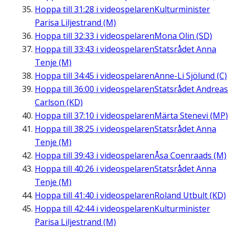
Hoppa till
31:28
i videospelaren
Kulturminister
Parisa Liljestrand (M)
Hoppa till
32:33
i videospelaren
Mona Olin (SD)
Hoppa till
33:43
i videospelaren
Statsrådet Anna
Tenje (M)
Hoppa till
34:45
i videospelaren
Anne-Li Sjölund (C)
Hoppa till
36:00
i videospelaren
Statsrådet Andreas
Carlson (KD)
Hoppa till
37:10
i videospelaren
Märta Stenevi (MP)
Hoppa till
38:25
i videospelaren
Statsrådet Anna
Tenje (M)
Hoppa till
39:43
i videospelaren
Åsa Coenraads (M)
Hoppa till
40:26
i videospelaren
Statsrådet Anna
Tenje (M)
Hoppa till
41:40
i videospelaren
Roland Utbult (KD)
Hoppa till
42:44
i videospelaren
Kulturminister
Parisa Liljestrand (M)