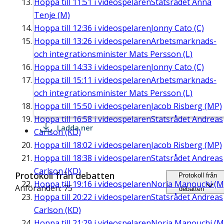
Hoppa till
11:51
i videospelaren
Statsrådet Anna
Tenje (M)
Hoppa till
12:36
i videospelaren
Jonny Cato (C)
Hoppa till
13:26
i videospelaren
Arbetsmarknads-
och integrationsminister Mats Persson (L)
Hoppa till
14:33
i videospelaren
Jonny Cato (C)
Hoppa till
15:11
i videospelaren
Arbetsmarknads-
och integrationsminister Mats Persson (L)
Hoppa till
15:50
i videospelaren
Jacob Risberg (MP)
Hoppa till
16:58
i videospelaren
Statsrådet Andreas
Ladda ner
Carlson (KD)
Hoppa till
18:02
i videospelaren
Jacob Risberg (MP)
Hoppa till
18:38
i videospelaren
Statsrådet Andreas
Carlson (KD)
Protokoll från debatten
Protokoll från
Hoppa till
19:16
i videospelaren
Noria Manouchi (M
Anföranden: 75
debatten
Hoppa till
20:22
i videospelaren
Statsrådet Andreas
Carlson (KD)
Hoppa till
21:29
i videospelaren
Noria Manouchi (M