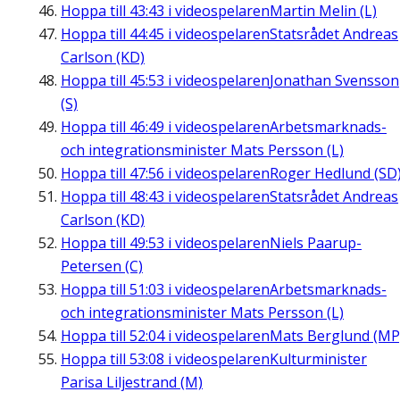
Hoppa till
43:43
i videospelaren
Martin Melin (L)
Hoppa till
44:45
i videospelaren
Statsrådet Andreas
Carlson (KD)
Hoppa till
45:53
i videospelaren
Jonathan Svensson
(S)
Hoppa till
46:49
i videospelaren
Arbetsmarknads-
och integrationsminister Mats Persson (L)
Hoppa till
47:56
i videospelaren
Roger Hedlund (SD
Hoppa till
48:43
i videospelaren
Statsrådet Andreas
Carlson (KD)
Hoppa till
49:53
i videospelaren
Niels Paarup-
Petersen (C)
Hoppa till
51:03
i videospelaren
Arbetsmarknads-
och integrationsminister Mats Persson (L)
Hoppa till
52:04
i videospelaren
Mats Berglund (MP
Hoppa till
53:08
i videospelaren
Kulturminister
Parisa Liljestrand (M)