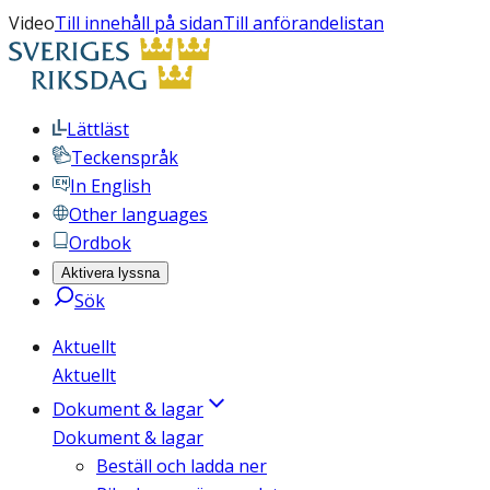
Video
Till innehåll på sidan
Till anförandelistan
Lättläst
Teckenspråk
In English
Other languages
Ordbok
Aktivera lyssna
Sök
Aktuellt
Aktuellt
Dokument & lagar
Dokument & lagar
Beställ och ladda ner