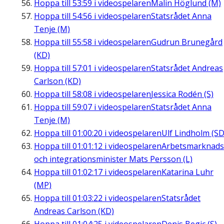
Hoppa till
53:59
i videospelaren
Malin Höglund (M)
Hoppa till
54:56
i videospelaren
Statsrådet Anna
Tenje (M)
Hoppa till
55:58
i videospelaren
Gudrun Brunegård
(KD)
Hoppa till
57:01
i videospelaren
Statsrådet Andreas
Carlson (KD)
Hoppa till
58:08
i videospelaren
Jessica Rodén (S)
Hoppa till
59:07
i videospelaren
Statsrådet Anna
Tenje (M)
Hoppa till
01:00:20
i videospelaren
Ulf Lindholm (SD
Hoppa till
01:01:12
i videospelaren
Arbetsmarknads
och integrationsminister Mats Persson (L)
Hoppa till
01:02:17
i videospelaren
Katarina Luhr
(MP)
Hoppa till
01:03:22
i videospelaren
Statsrådet
Andreas Carlson (KD)