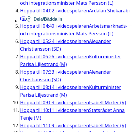
och integrationsminister Mats Persson (L)
Hoppa till
04:02
i videospelaren
Ardalan Shekarabi
(S)
Dela/Bädda in
Hoppa till
04:40
i videospelaren
Arbetsmarknads-
och integrationsminister Mats Persson (L)
Hoppa till
05:24
i videospelaren
Alexander
Christiansson (SD)
Hoppa till
06:26
i videospelaren
Kulturminister
Parisa Liljestrand (M)
Hoppa till
07:33
i videospelaren
Alexander
Christiansson (SD)
Hoppa till
08:14
i videospelaren
Kulturminister
Parisa Liljestrand (M)
Hoppa till
09:03
i videospelaren
Isabell Mixter (V)
Hoppa till
10:11
i videospelaren
Statsrådet Anna
Tenje (M)
Hoppa till
11:09
i videospelaren
Isabell Mixter (V)