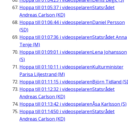
Hoppa till
01:04:25
i videospelaren
Denis Begic (S)
Hoppa till
01:05:37
i videospelaren
Statsrådet
Andreas Carlson (KD)
Hoppa till
01:06:44
i videospelaren
Daniel Persson
(SD)
Hoppa till
01:07:36
i videospelaren
Statsrådet Anna
Tenje (M)
Hoppa till
01:09:01
i videospelaren
Lena Johansson
(S)
Hoppa till
01:10:11
i videospelaren
Kulturminister
Parisa Liljestrand (M)
Hoppa till
01:11:15
i videospelaren
Björn Tidland (S
Hoppa till
01:12:32
i videospelaren
Statsrådet
Andreas Carlson (KD)
Hoppa till
01:13:42
i videospelaren
Åsa Karlsson (S)
Hoppa till
01:14:50
i videospelaren
Statsrådet
Andreas Carlson (KD)