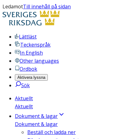
Ledamot
Till innehåll på sidan
Lättläst
Teckenspråk
In English
Other languages
Ordbok
Aktivera lyssna
Sök
Aktuellt
Aktuellt
Dokument & lagar
Dokument & lagar
Beställ och ladda ner