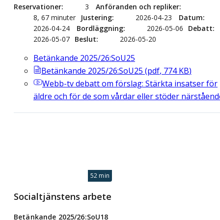
Reservationer
3
Anföranden och repliker
8, 67 minuter
Justering
2026-04-23
Datum
2026-04-24
Bordläggning
2026-05-06
Debatt
2026-05-07
Beslut
2026-05-20
Betänkande 2025/26:SoU25
Betänkande 2025/26:SoU25
(
pdf
,
774
KB
)
Webb-tv
debatt om förslag: Stärkta insatser för
äldre och för de som vårdar eller stöder närståend
52 min
Socialtjänstens arbete
Betänkande 2025/26:SoU18