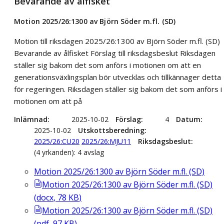
Bevarande av ålfisket
Motion 2025/26:1300 av Björn Söder m.fl. (SD)
Motion till riksdagen 2025/26:1300 av Björn Söder m.fl. (SD)
Bevarande av ålfisket Förslag till riksdagsbeslut Riksdagen
ställer sig bakom det som anförs i motionen om att en
generationsväxlingsplan bör utvecklas och tillkännager detta
för regeringen. Riksdagen ställer sig bakom det som anförs i
motionen om att på
Inlämnad
2025-10-02
Förslag
4
Datum
2025-10-02
Utskottsberedning
2025/26:CU20
2025/26:MJU11
Riksdagsbeslut
(4 yrkanden): 4 avslag
Motion 2025/26:1300 av Björn Söder m.fl. (SD)
Motion 2025/26:1300 av Björn Söder m.fl. (SD)
(
docx
,
78
KB
)
Motion 2025/26:1300 av Björn Söder m.fl. (SD)
(
pdf
,
97
KB
)