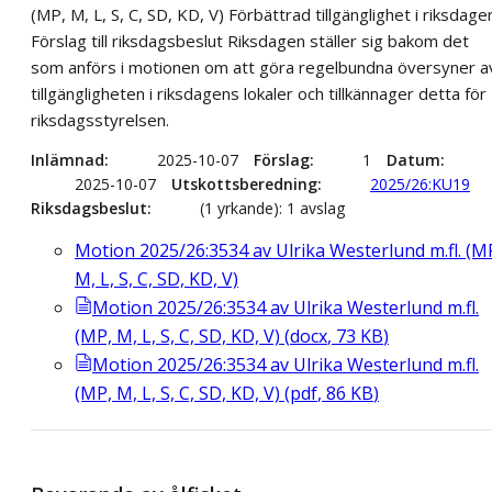
(MP, M, L, S, C, SD, KD, V) Förbättrad tillgänglighet i riksdage
Förslag till riksdagsbeslut Riksdagen ställer sig bakom det
som anförs i motionen om att göra regelbundna översyner a
tillgängligheten i riksdagens lokaler och tillkännager detta för
riksdagsstyrelsen.
Inlämnad
2025-10-07
Förslag
1
Datum
2025-10-07
Utskottsberedning
2025/26:KU19
Riksdagsbeslut
(1 yrkande): 1 avslag
Motion 2025/26:3534 av Ulrika Westerlund m.fl. (M
M, L, S, C, SD, KD, V)
Motion 2025/26:3534 av Ulrika Westerlund m.fl.
(MP, M, L, S, C, SD, KD, V)
(
docx
,
73
KB
)
Motion 2025/26:3534 av Ulrika Westerlund m.fl.
(MP, M, L, S, C, SD, KD, V)
(
pdf
,
86
KB
)