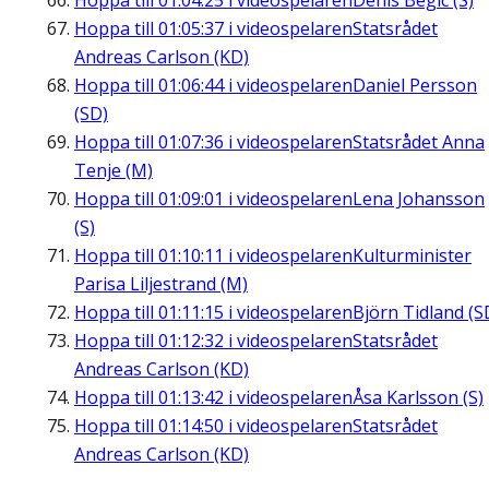
Hoppa till
01:04:25
i videospelaren
Denis Begic (S)
Hoppa till
01:05:37
i videospelaren
Statsrådet
Andreas Carlson (KD)
Hoppa till
01:06:44
i videospelaren
Daniel Persson
(SD)
Hoppa till
01:07:36
i videospelaren
Statsrådet Anna
Tenje (M)
Hoppa till
01:09:01
i videospelaren
Lena Johansson
(S)
Hoppa till
01:10:11
i videospelaren
Kulturminister
Parisa Liljestrand (M)
Hoppa till
01:11:15
i videospelaren
Björn Tidland (S
Hoppa till
01:12:32
i videospelaren
Statsrådet
Andreas Carlson (KD)
Hoppa till
01:13:42
i videospelaren
Åsa Karlsson (S)
Hoppa till
01:14:50
i videospelaren
Statsrådet
Andreas Carlson (KD)