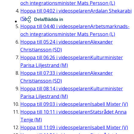
och integrationsminister Mats Persson (L)
Hoppa till
04:02
i videospelaren
Ardalan Shekarabi
(S)
Dela/Bädda in
Hoppa till
04:40
i videospelaren
Arbetsmarknads-
och integrationsminister Mats Persson (L)
Hoppa till
05:24
i videospelaren
Alexander
Christiansson (SD)
Hoppa till
06:26
i videospelaren
Kulturminister
Parisa Liljestrand (M)
Hoppa till
07:33
i videospelaren
Alexander
Christiansson (SD)
Hoppa till
08:14
i videospelaren
Kulturminister
Parisa Liljestrand (M)
Hoppa till
09:03
i videospelaren
Isabell Mixter (V)
Hoppa till
10:11
i videospelaren
Statsrådet Anna
Tenje (M)
Hoppa till
11:09
i videospelaren
Isabell Mixter (V)