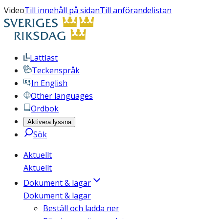
Video
Till innehåll på sidan
Till anförandelistan
Lättläst
Teckenspråk
In English
Other languages
Ordbok
Aktivera lyssna
Sök
Aktuellt
Aktuellt
Dokument & lagar
Dokument & lagar
Beställ och ladda ner