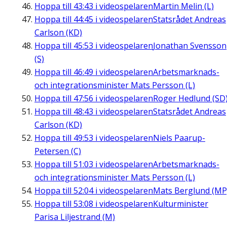
Hoppa till
43:43
i videospelaren
Martin Melin (L)
Hoppa till
44:45
i videospelaren
Statsrådet Andreas
Carlson (KD)
Hoppa till
45:53
i videospelaren
Jonathan Svensson
(S)
Hoppa till
46:49
i videospelaren
Arbetsmarknads-
och integrationsminister Mats Persson (L)
Hoppa till
47:56
i videospelaren
Roger Hedlund (SD
Hoppa till
48:43
i videospelaren
Statsrådet Andreas
Carlson (KD)
Hoppa till
49:53
i videospelaren
Niels Paarup-
Petersen (C)
Hoppa till
51:03
i videospelaren
Arbetsmarknads-
och integrationsminister Mats Persson (L)
Hoppa till
52:04
i videospelaren
Mats Berglund (MP
Hoppa till
53:08
i videospelaren
Kulturminister
Parisa Liljestrand (M)