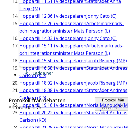
Hoppa till
11:51
i videospelaren
Statsrådet Anna
Tenje (M)
Hoppa till
12:36
i videospelaren
Jonny Cato (C)
Hoppa till
13:26
i videospelaren
Arbetsmarknads-
och integrationsminister Mats Persson (L)
Hoppa till
14:33
i videospelaren
Jonny Cato (C)
Hoppa till
15:11
i videospelaren
Arbetsmarknads-
och integrationsminister Mats Persson (L)
Hoppa till
15:50
i videospelaren
Jacob Risberg (MP)
Hoppa till
16:58
i videospelaren
Statsrådet Andreas
Ladda ner
Carlson (KD)
Hoppa till
18:02
i videospelaren
Jacob Risberg (MP)
Hoppa till
18:38
i videospelaren
Statsrådet Andreas
Carlson (KD)
Protokoll från debatten
Protokoll från
Hoppa till
19:16
i videospelaren
Noria Manouchi (M
Anföranden: 75
debatten
Hoppa till
20:22
i videospelaren
Statsrådet Andreas
Carlson (KD)
Hoppa till
21:29
i videospelaren
Noria Manouchi (M