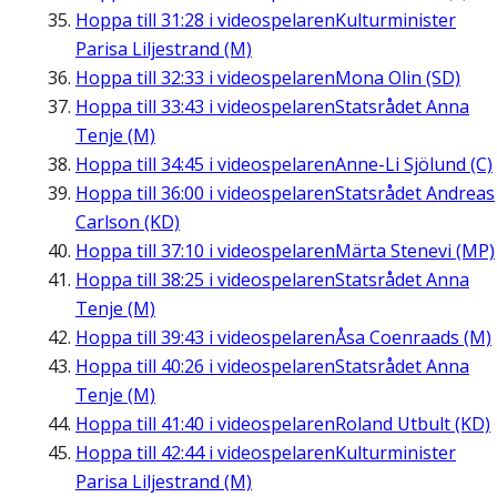
Hoppa till
31:28
i videospelaren
Kulturminister
Parisa Liljestrand (M)
Hoppa till
32:33
i videospelaren
Mona Olin (SD)
Hoppa till
33:43
i videospelaren
Statsrådet Anna
Tenje (M)
Hoppa till
34:45
i videospelaren
Anne-Li Sjölund (C)
Hoppa till
36:00
i videospelaren
Statsrådet Andreas
Carlson (KD)
Hoppa till
37:10
i videospelaren
Märta Stenevi (MP)
Hoppa till
38:25
i videospelaren
Statsrådet Anna
Tenje (M)
Hoppa till
39:43
i videospelaren
Åsa Coenraads (M)
Hoppa till
40:26
i videospelaren
Statsrådet Anna
Tenje (M)
Hoppa till
41:40
i videospelaren
Roland Utbult (KD)
Hoppa till
42:44
i videospelaren
Kulturminister
Parisa Liljestrand (M)