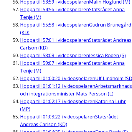
Hoppa till
53:59
i videospelaren
Malin Höglund (M)
Hoppa till
54:56
i videospelaren
Statsrådet Anna
Tenje (M)
Hoppa till
55:58
i videospelaren
Gudrun Brunegård
(KD)
Hoppa till
57:01
i videospelaren
Statsrådet Andreas
Carlson (KD)
Hoppa till
58:08
i videospelaren
Jessica Rodén (S)
Hoppa till
59:07
i videospelaren
Statsrådet Anna
Tenje (M)
Hoppa till
01:00:20
i videospelaren
Ulf Lindholm (SD
Hoppa till
01:01:12
i videospelaren
Arbetsmarknads
och integrationsminister Mats Persson (L)
Hoppa till
01:02:17
i videospelaren
Katarina Luhr
(MP)
Hoppa till
01:03:22
i videospelaren
Statsrådet
Andreas Carlson (KD)