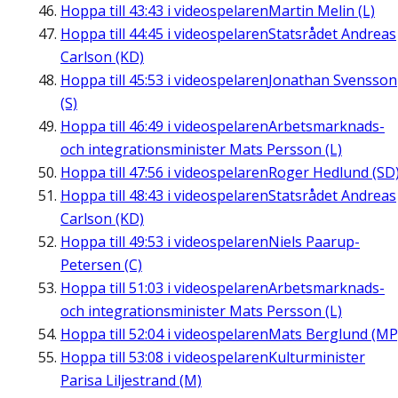
Hoppa till
43:43
i videospelaren
Martin Melin (L)
Hoppa till
44:45
i videospelaren
Statsrådet Andreas
Carlson (KD)
Hoppa till
45:53
i videospelaren
Jonathan Svensson
(S)
Hoppa till
46:49
i videospelaren
Arbetsmarknads-
och integrationsminister Mats Persson (L)
Hoppa till
47:56
i videospelaren
Roger Hedlund (SD
Hoppa till
48:43
i videospelaren
Statsrådet Andreas
Carlson (KD)
Hoppa till
49:53
i videospelaren
Niels Paarup-
Petersen (C)
Hoppa till
51:03
i videospelaren
Arbetsmarknads-
och integrationsminister Mats Persson (L)
Hoppa till
52:04
i videospelaren
Mats Berglund (MP
Hoppa till
53:08
i videospelaren
Kulturminister
Parisa Liljestrand (M)