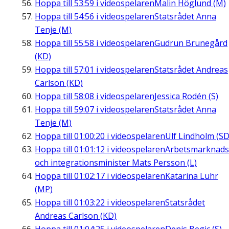
Hoppa till
53:59
i videospelaren
Malin Höglund (M)
Hoppa till
54:56
i videospelaren
Statsrådet Anna
Tenje (M)
Hoppa till
55:58
i videospelaren
Gudrun Brunegård
(KD)
Hoppa till
57:01
i videospelaren
Statsrådet Andreas
Carlson (KD)
Hoppa till
58:08
i videospelaren
Jessica Rodén (S)
Hoppa till
59:07
i videospelaren
Statsrådet Anna
Tenje (M)
Hoppa till
01:00:20
i videospelaren
Ulf Lindholm (SD
Hoppa till
01:01:12
i videospelaren
Arbetsmarknads
och integrationsminister Mats Persson (L)
Hoppa till
01:02:17
i videospelaren
Katarina Luhr
(MP)
Hoppa till
01:03:22
i videospelaren
Statsrådet
Andreas Carlson (KD)