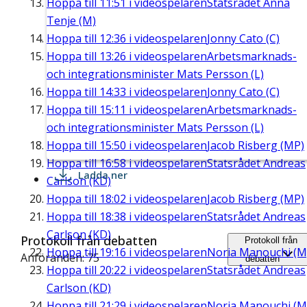
Hoppa till
11:51
i videospelaren
Statsrådet Anna
Tenje (M)
Hoppa till
12:36
i videospelaren
Jonny Cato (C)
Hoppa till
13:26
i videospelaren
Arbetsmarknads-
och integrationsminister Mats Persson (L)
Hoppa till
14:33
i videospelaren
Jonny Cato (C)
Hoppa till
15:11
i videospelaren
Arbetsmarknads-
och integrationsminister Mats Persson (L)
Hoppa till
15:50
i videospelaren
Jacob Risberg (MP)
Hoppa till
16:58
i videospelaren
Statsrådet Andreas
Ladda ner
Carlson (KD)
Hoppa till
18:02
i videospelaren
Jacob Risberg (MP)
Hoppa till
18:38
i videospelaren
Statsrådet Andreas
Carlson (KD)
Protokoll från debatten
Protokoll från
Hoppa till
19:16
i videospelaren
Noria Manouchi (M
Anföranden: 75
debatten
Hoppa till
20:22
i videospelaren
Statsrådet Andreas
Carlson (KD)
Hoppa till
21:29
i videospelaren
Noria Manouchi (M