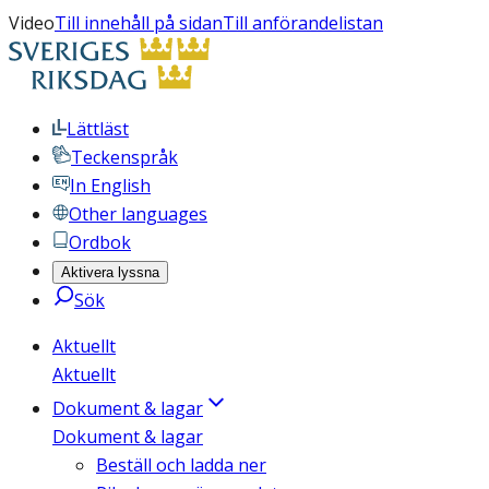
Video
Till innehåll på sidan
Till anförandelistan
Lättläst
Teckenspråk
In English
Other languages
Ordbok
Aktivera lyssna
Sök
Aktuellt
Aktuellt
Dokument & lagar
Dokument & lagar
Beställ och ladda ner