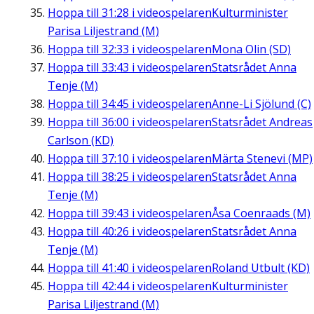
Hoppa till
31:28
i videospelaren
Kulturminister
Parisa Liljestrand (M)
Hoppa till
32:33
i videospelaren
Mona Olin (SD)
Hoppa till
33:43
i videospelaren
Statsrådet Anna
Tenje (M)
Hoppa till
34:45
i videospelaren
Anne-Li Sjölund (C)
Hoppa till
36:00
i videospelaren
Statsrådet Andreas
Carlson (KD)
Hoppa till
37:10
i videospelaren
Märta Stenevi (MP)
Hoppa till
38:25
i videospelaren
Statsrådet Anna
Tenje (M)
Hoppa till
39:43
i videospelaren
Åsa Coenraads (M)
Hoppa till
40:26
i videospelaren
Statsrådet Anna
Tenje (M)
Hoppa till
41:40
i videospelaren
Roland Utbult (KD)
Hoppa till
42:44
i videospelaren
Kulturminister
Parisa Liljestrand (M)