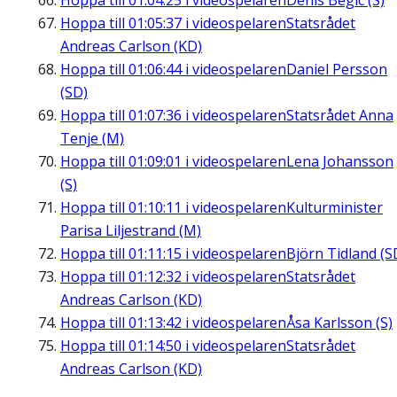
Hoppa till
01:04:25
i videospelaren
Denis Begic (S)
Hoppa till
01:05:37
i videospelaren
Statsrådet
Andreas Carlson (KD)
Hoppa till
01:06:44
i videospelaren
Daniel Persson
(SD)
Hoppa till
01:07:36
i videospelaren
Statsrådet Anna
Tenje (M)
Hoppa till
01:09:01
i videospelaren
Lena Johansson
(S)
Hoppa till
01:10:11
i videospelaren
Kulturminister
Parisa Liljestrand (M)
Hoppa till
01:11:15
i videospelaren
Björn Tidland (S
Hoppa till
01:12:32
i videospelaren
Statsrådet
Andreas Carlson (KD)
Hoppa till
01:13:42
i videospelaren
Åsa Karlsson (S)
Hoppa till
01:14:50
i videospelaren
Statsrådet
Andreas Carlson (KD)