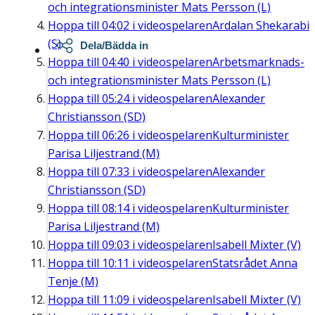
och integrationsminister Mats Persson (L)
Hoppa till
04:02
i videospelaren
Ardalan Shekarabi
(S)
Dela/Bädda in
Hoppa till
04:40
i videospelaren
Arbetsmarknads-
och integrationsminister Mats Persson (L)
Hoppa till
05:24
i videospelaren
Alexander
Christiansson (SD)
Hoppa till
06:26
i videospelaren
Kulturminister
Parisa Liljestrand (M)
Hoppa till
07:33
i videospelaren
Alexander
Christiansson (SD)
Hoppa till
08:14
i videospelaren
Kulturminister
Parisa Liljestrand (M)
Hoppa till
09:03
i videospelaren
Isabell Mixter (V)
Hoppa till
10:11
i videospelaren
Statsrådet Anna
Tenje (M)
Hoppa till
11:09
i videospelaren
Isabell Mixter (V)