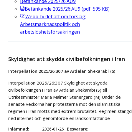
Betänkande 2025/26:AU9
Betänkande 2025/26:AU9
(
pdf
,
595
KB
)
Webb-tv
debatt om förslag:
Arbetsmarknadspolitik och
arbetslöshetsförsäkringen
Skyldighet att skydda civilbefolkningen i Iran
Interpellation 2025/26:307 av Ardalan Shekarabi (S)
Interpellation 2025/26:307 Skyldighet att skydda
civilbefolkningen i Iran av Ardalan Shekarabi (S) till
Utrikesminister Maria Malmer Stenergard (M) Under de
senaste veckorna har protesterna mot den islamistiska
regimen i Iran mötts med extrem brutalitet. Regimen stäng
ned internet och genomförde en landsomfattande
Inlämnad
2026-01-26
Besvarare