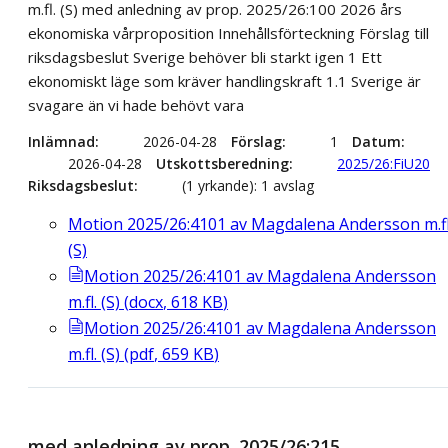
m.fl. (S) med anledning av prop. 2025/26:100 2026 års
ekonomiska vårproposition Innehållsförteckning Förslag till
riksdagsbeslut Sverige behöver bli starkt igen 1 Ett
ekonomiskt läge som kräver handlingskraft 1.1 Sverige är
svagare än vi hade behövt vara
Inlämnad
2026-04-28
Förslag
1
Datum
2026-04-28
Utskottsberedning
2025/26:FiU20
Riksdagsbeslut
(1 yrkande): 1 avslag
Motion 2025/26:4101 av Magdalena Andersson m.fl
(S)
Motion 2025/26:4101 av Magdalena Andersson
m.fl. (S)
(
docx
,
618
KB
)
Motion 2025/26:4101 av Magdalena Andersson
m.fl. (S)
(
pdf
,
659
KB
)
med anledning av prop. 2025/26:215