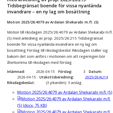
Tidsbegränsat boende för vissa nyanlända
invandrare – en ny lag om bosättning
Motion 2025/26:4079 av Ardalan Shekarabi m.fl. (S)
Motion till riksdagen 2025/26:4079 av Ardalan Shekarabi m.fl.
(S) med anledning av prop. 2025/26:215 Tidsbegränsat
boende för vissa nyanlända invandrare en ny lag om
bosättning Förslag till riksdagsbeslut Riksdagen ställer sig
bakom det som anförs i motionen om att regeringen bör
återkomma till riksdagen med förslag
Inlämnad
2026-04-15
Förslag
3
Datum
2026-04-15
Utskottsberedning
2025/26:AU14
Riksdagsbeslut
(3 yrkanden): 3 avslag
Motion 2025/26:4079 av Ardalan Shekarabi m.fl. (S)
Motion 2025/26:4079 av Ardalan Shekarabi m.fl.
(S)
(
docx
,
75
KB
)
Motion 2025/26:4079 av Ardalan Shekarabi m.fl.