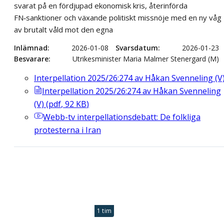
svarat på en fördjupad ekonomisk kris, återinförda
FN‑sanktioner och växande politiskt missnöje med en ny våg
av brutalt våld mot den egna
Inlämnad
2026-01-08
Svarsdatum
2026-01-23
Besvarare
Utrikesminister Maria Malmer Stenergard (M)
Interpellation 2025/26:274 av Håkan Svenneling (V
Interpellation 2025/26:274 av Håkan Svenneling
(V)
(
pdf
,
92
KB
)
Webb-tv
interpellationsdebatt: De folkliga
protesterna i Iran
1 tim