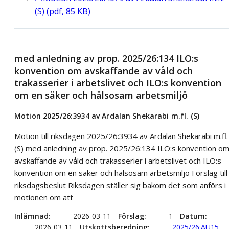
(S)
(
pdf
,
85
KB
)
med anledning av prop. 2025/26:134 ILO:s
konvention om avskaffande av våld och
trakasserier i arbetslivet och ILO:s konvention
om en säker och hälsosam arbetsmiljö
Motion 2025/26:3934 av Ardalan Shekarabi m.fl. (S)
Motion till riksdagen 2025/26:3934 av Ardalan Shekarabi m.fl.
(S) med anledning av prop. 2025/26:134 ILO:s konvention o
avskaffande av våld och trakasserier i arbetslivet och ILO:s
konvention om en säker och hälsosam arbetsmiljö Förslag till
riksdagsbeslut Riksdagen ställer sig bakom det som anförs i
motionen om att
Inlämnad
2026-03-11
Förslag
1
Datum
2026-03-11
Utskottsberedning
2025/26:AU15