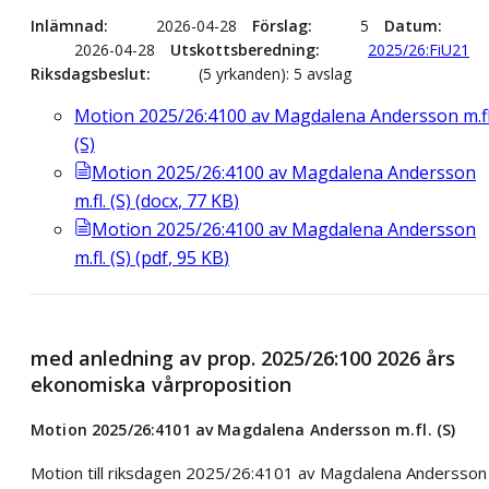
Inlämnad
2026-04-28
Förslag
5
Datum
2026-04-28
Utskottsberedning
2025/26:FiU21
Riksdagsbeslut
(5 yrkanden): 5 avslag
Motion 2025/26:4100 av Magdalena Andersson m.fl
(S)
Motion 2025/26:4100 av Magdalena Andersson
m.fl. (S)
(
docx
,
77
KB
)
Motion 2025/26:4100 av Magdalena Andersson
m.fl. (S)
(
pdf
,
95
KB
)
med anledning av prop. 2025/26:100 2026 års
ekonomiska vårproposition
Motion 2025/26:4101 av Magdalena Andersson m.fl. (S)
Motion till riksdagen 2025/26:4101 av Magdalena Andersson