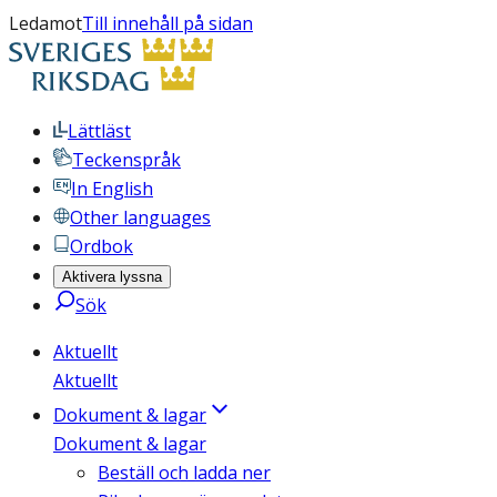
Ledamot
Till innehåll på sidan
Lättläst
Teckenspråk
In English
Other languages
Ordbok
Aktivera lyssna
Sök
Aktuellt
Aktuellt
Dokument & lagar
Dokument & lagar
Beställ och ladda ner