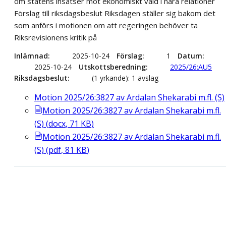
om statens insatser mot ekonomiskt våld i nära relationer
Förslag till riksdagsbeslut Riksdagen ställer sig bakom det
som anförs i motionen om att regeringen behöver ta
Riksrevisionens kritik på
Inlämnad
2025-10-24
Förslag
1
Datum
2025-10-24
Utskottsberedning
2025/26:AU5
Riksdagsbeslut
(1 yrkande): 1 avslag
Motion 2025/26:3827 av Ardalan Shekarabi m.fl. (S)
Motion 2025/26:3827 av Ardalan Shekarabi m.fl.
(S)
(
docx
,
71
KB
)
Motion 2025/26:3827 av Ardalan Shekarabi m.fl.
(S)
(
pdf
,
81
KB
)