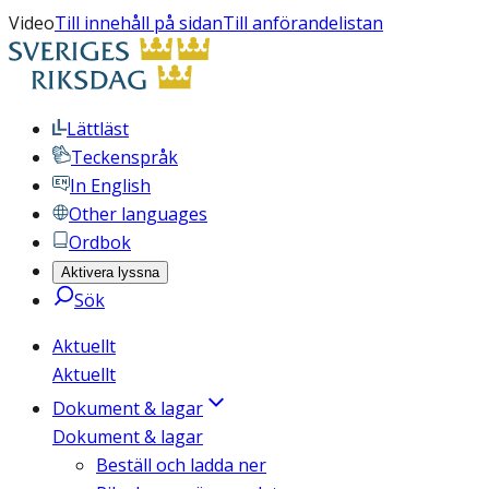
Video
Till innehåll på sidan
Till anförandelistan
Lättläst
Teckenspråk
In English
Other languages
Ordbok
Aktivera lyssna
Sök
Aktuellt
Aktuellt
Dokument & lagar
Dokument & lagar
Beställ och ladda ner