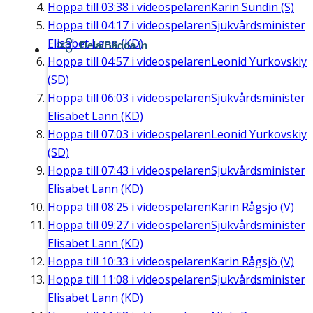
Hoppa till
03:38
i videospelaren
Karin Sundin (S)
Hoppa till
04:17
i videospelaren
Sjukvårdsminister
Elisabet Lann (KD)
Dela/Bädda in
Hoppa till
04:57
i videospelaren
Leonid Yurkovskiy
(SD)
Hoppa till
06:03
i videospelaren
Sjukvårdsminister
Elisabet Lann (KD)
Hoppa till
07:03
i videospelaren
Leonid Yurkovskiy
(SD)
Hoppa till
07:43
i videospelaren
Sjukvårdsminister
Elisabet Lann (KD)
Hoppa till
08:25
i videospelaren
Karin Rågsjö (V)
Hoppa till
09:27
i videospelaren
Sjukvårdsminister
Elisabet Lann (KD)
Hoppa till
10:33
i videospelaren
Karin Rågsjö (V)
Hoppa till
11:08
i videospelaren
Sjukvårdsminister
Elisabet Lann (KD)