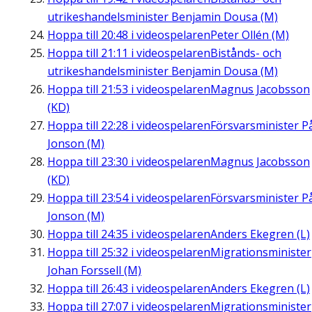
utrikeshandelsminister Benjamin Dousa (M)
Hoppa till
20:48
i videospelaren
Peter Ollén (M)
Hoppa till
21:11
i videospelaren
Bistånds- och
utrikeshandelsminister Benjamin Dousa (M)
Hoppa till
21:53
i videospelaren
Magnus Jacobsson
(KD)
Hoppa till
22:28
i videospelaren
Försvarsminister P
Jonson (M)
Hoppa till
23:30
i videospelaren
Magnus Jacobsson
(KD)
Hoppa till
23:54
i videospelaren
Försvarsminister P
Jonson (M)
Hoppa till
24:35
i videospelaren
Anders Ekegren (L)
Hoppa till
25:32
i videospelaren
Migrationsminister
Johan Forssell (M)
Hoppa till
26:43
i videospelaren
Anders Ekegren (L)
Hoppa till
27:07
i videospelaren
Migrationsminister