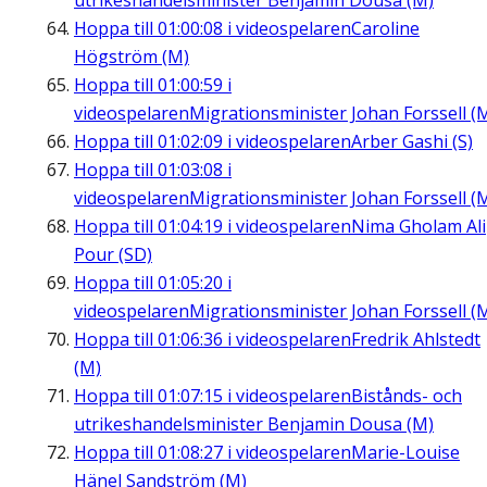
utrikeshandelsminister Benjamin Dousa (M)
Hoppa till
01:00:08
i videospelaren
Caroline
Högström (M)
Hoppa till
01:00:59
i
videospelaren
Migrationsminister Johan Forssell (
Hoppa till
01:02:09
i videospelaren
Arber Gashi (S)
Hoppa till
01:03:08
i
videospelaren
Migrationsminister Johan Forssell (
Hoppa till
01:04:19
i videospelaren
Nima Gholam Ali
Pour (SD)
Hoppa till
01:05:20
i
videospelaren
Migrationsminister Johan Forssell (
Hoppa till
01:06:36
i videospelaren
Fredrik Ahlstedt
(M)
Hoppa till
01:07:15
i videospelaren
Bistånds- och
utrikeshandelsminister Benjamin Dousa (M)
Hoppa till
01:08:27
i videospelaren
Marie-Louise
Hänel Sandström (M)