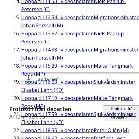
Hoppa till
11:53
i videospelaren
Niels Paarup-
Petersen (C)
Hoppa till
12:54
i videospelaren
Migrationsminister
Johan Forssell (M)
Hoppa till
13:57
i videospelaren
Niels Paarup-
Petersen (C)
Hoppa till
14:38
i videospelaren
Migrationsminister
Johan Forssell (M)
Hoppa till
15:20
i videospelaren
Malte Tängmark
Roos (MP)
Ladda ner
Hoppa till
16:23
i videospelaren
Sjukvårdsminister
Elisabet Lann (KD)
Hoppa till
17:19
i videospelaren
Malte Tängmark
Roos (MP)
Protokoll från debatten
Protokoll från
Hoppa till
17:59
i videospelaren
Sjukvårdsminister
Anföranden: 75
debatten
Elisabet Lann (KD)
Hoppa till
18:35
i videospelaren
Peter Ollén (M)
Hoppa till
19:42
i videospelaren
Bistånds- och