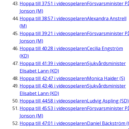
Hoppa till
37:51
i videospelaren
Försvarsminister P
Jonson (M)
Hoppa till
38:57
i videospelaren
Alexandra Anstrell
(M)
Hoppa till
39:21
i videospelaren
Försvarsminister P
Jonson (M)
Hoppa till
40:28
i videospelaren
Cecilia Engström
(KD)
Hoppa till
41:39
i videospelaren
Sjukvårdsminister
Elisabet Lann (KD)
Hoppa till
42:47
i videospelaren
Monica Haider (S)
Hoppa till
43:46
i videospelaren
Sjukvårdsminister
Elisabet Lann (KD)
Hoppa till
44:58
i videospelaren
Ludvig Aspling (SD)
Hoppa till
45:53
i videospelaren
Försvarsminister P
Jonson (M)
Hoppa till
47:01
i videospelaren
Daniel Bäckström (