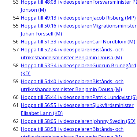
Hoppa till
48:08
i videospelaren
Försvarsminister P
Jonson (M)
Hoppa till
49:13
i videospelaren
Jacob Risberg (MP)
Hoppa till
50:16
i videospelaren
Migrationsminister
Johan Forssell (M)
Hoppa till
51:33
i videospelaren
Carl Nordblom (M)
Hoppa till
52:24
i videospelaren
Bistånds- och
utrikeshandelsminister Benjamin Dousa (M)
Hoppa till
53:34
i videospelaren
Gudrun Brunegård
(KD)
Hoppa till
54:40
i videospelaren
Bistånds- och
utrikeshandelsminister Benjamin Dousa (M)
Hoppa till
55:44
i videospelaren
Patrik Lundqvist (S)
Hoppa till
56:55
i videospelaren
Sjukvårdsminister
Elisabet Lann (KD)
Hoppa till
58:05
i videospelaren
Johnny Svedin (SD)
Hoppa till
58:58
i videospelaren
Bistånds- och