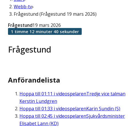
Webb-tv
Frågestund (Frågestund 19 mars 2026)
Frågestund
19 mars 2026
1 timme 12 minuter 40 sekunder
Frågestund
Anförandelista
Hoppa till
01:11
i videospelaren
Tredje vice talman
Kerstin Lundgren
Hoppa till
01:33
i videospelaren
Karin Sundin (S)
Hoppa till
02:45
i videospelaren
Sjukvårdsminister
Elisabet Lann (KD)