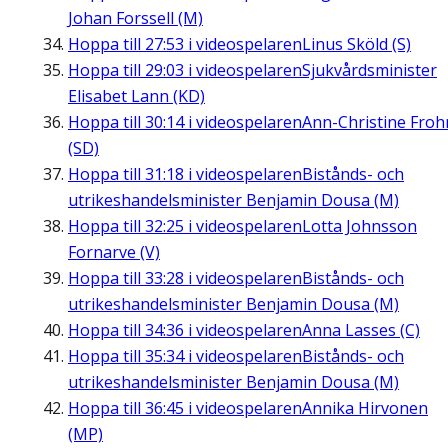
Johan Forssell (M)
Hoppa till
27:53
i videospelaren
Linus Sköld (S)
Hoppa till
29:03
i videospelaren
Sjukvårdsminister
Elisabet Lann (KD)
Hoppa till
30:14
i videospelaren
Ann-Christine Fro
(SD)
Hoppa till
31:18
i videospelaren
Bistånds- och
utrikeshandelsminister Benjamin Dousa (M)
Hoppa till
32:25
i videospelaren
Lotta Johnsson
Fornarve (V)
Hoppa till
33:28
i videospelaren
Bistånds- och
utrikeshandelsminister Benjamin Dousa (M)
Hoppa till
34:36
i videospelaren
Anna Lasses (C)
Hoppa till
35:34
i videospelaren
Bistånds- och
utrikeshandelsminister Benjamin Dousa (M)
Hoppa till
36:45
i videospelaren
Annika Hirvonen
(MP)