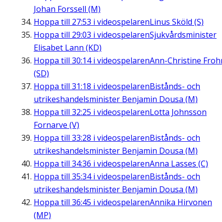
Johan Forssell (M)
Hoppa till
27:53
i videospelaren
Linus Sköld (S)
Hoppa till
29:03
i videospelaren
Sjukvårdsminister
Elisabet Lann (KD)
Hoppa till
30:14
i videospelaren
Ann-Christine Fro
(SD)
Hoppa till
31:18
i videospelaren
Bistånds- och
utrikeshandelsminister Benjamin Dousa (M)
Hoppa till
32:25
i videospelaren
Lotta Johnsson
Fornarve (V)
Hoppa till
33:28
i videospelaren
Bistånds- och
utrikeshandelsminister Benjamin Dousa (M)
Hoppa till
34:36
i videospelaren
Anna Lasses (C)
Hoppa till
35:34
i videospelaren
Bistånds- och
utrikeshandelsminister Benjamin Dousa (M)
Hoppa till
36:45
i videospelaren
Annika Hirvonen
(MP)