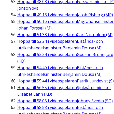
Hoppa till
48:08
i videospelaren
Försvarsminister P
Jonson (M)
Hoppa till
49:13
i videospelaren
Jacob Risberg (MP)
Hoppa till
50:16
i videospelaren
Migrationsminister
Johan Forssell (M)
Hoppa till
51:33
i videospelaren
Carl Nordblom (M)
Hoppa till
52:24
i videospelaren
Bistånds- och
utrikeshandelsminister Benjamin Dousa (M)
Hoppa till
53:34
i videospelaren
Gudrun Brunegård
(KD)
Hoppa till
54:40
i videospelaren
Bistånds- och
utrikeshandelsminister Benjamin Dousa (M)
Hoppa till
55:44
i videospelaren
Patrik Lundqvist (S)
Hoppa till
56:55
i videospelaren
Sjukvårdsminister
Elisabet Lann (KD)
Hoppa till
58:05
i videospelaren
Johnny Svedin (SD)
Hoppa till
58:58
i videospelaren
Bistånds- och