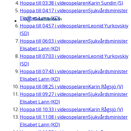
Hoppa till
03:38
i videospelaren
Karin Sundin (S)
Hoppa till
04:17
i videospelaren
Sjukvårdsminister
Elisabet Lann (KD)
Dela/Bädda in
Hoppa till
04:57
i videospelaren
Leonid Yurkovskiy
(SD)
Hoppa till
06:03
i videospelaren
Sjukvårdsminister
Elisabet Lann (KD)
Hoppa till
07:03
i videospelaren
Leonid Yurkovskiy
(SD)
Hoppa till
07:43
i videospelaren
Sjukvårdsminister
Elisabet Lann (KD)
Hoppa till
08:25
i videospelaren
Karin Rågsjö (V)
Hoppa till
09:27
i videospelaren
Sjukvårdsminister
Elisabet Lann (KD)
Hoppa till
10:33
i videospelaren
Karin Rågsjö (V)
Hoppa till
11:08
i videospelaren
Sjukvårdsminister
Elisabet Lann (KD)