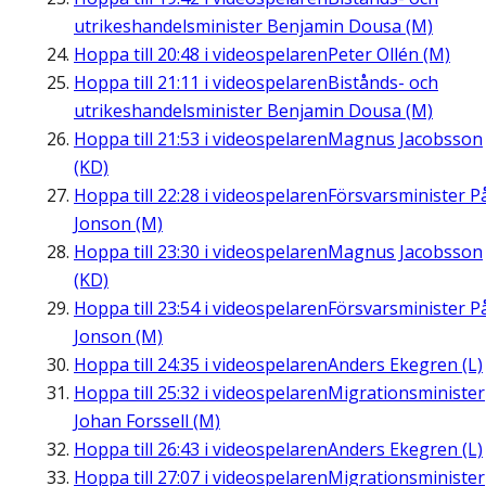
utrikeshandelsminister Benjamin Dousa (M)
Hoppa till
20:48
i videospelaren
Peter Ollén (M)
Hoppa till
21:11
i videospelaren
Bistånds- och
utrikeshandelsminister Benjamin Dousa (M)
Hoppa till
21:53
i videospelaren
Magnus Jacobsson
(KD)
Hoppa till
22:28
i videospelaren
Försvarsminister P
Jonson (M)
Hoppa till
23:30
i videospelaren
Magnus Jacobsson
(KD)
Hoppa till
23:54
i videospelaren
Försvarsminister P
Jonson (M)
Hoppa till
24:35
i videospelaren
Anders Ekegren (L)
Hoppa till
25:32
i videospelaren
Migrationsminister
Johan Forssell (M)
Hoppa till
26:43
i videospelaren
Anders Ekegren (L)
Hoppa till
27:07
i videospelaren
Migrationsminister