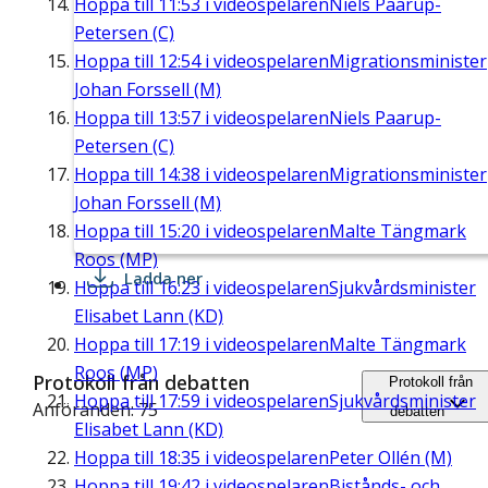
Hoppa till
11:53
i videospelaren
Niels Paarup-
Petersen (C)
Hoppa till
12:54
i videospelaren
Migrationsminister
Johan Forssell (M)
Hoppa till
13:57
i videospelaren
Niels Paarup-
Petersen (C)
Hoppa till
14:38
i videospelaren
Migrationsminister
Johan Forssell (M)
Hoppa till
15:20
i videospelaren
Malte Tängmark
Roos (MP)
Ladda ner
Hoppa till
16:23
i videospelaren
Sjukvårdsminister
Elisabet Lann (KD)
Hoppa till
17:19
i videospelaren
Malte Tängmark
Roos (MP)
Protokoll från debatten
Protokoll från
Hoppa till
17:59
i videospelaren
Sjukvårdsminister
Anföranden: 75
debatten
Elisabet Lann (KD)
Hoppa till
18:35
i videospelaren
Peter Ollén (M)
Hoppa till
19:42
i videospelaren
Bistånds- och