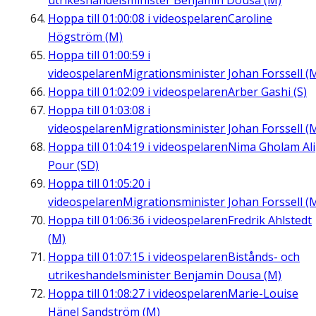
utrikeshandelsminister Benjamin Dousa (M)
Hoppa till
01:00:08
i videospelaren
Caroline
Högström (M)
Hoppa till
01:00:59
i
videospelaren
Migrationsminister Johan Forssell (
Hoppa till
01:02:09
i videospelaren
Arber Gashi (S)
Hoppa till
01:03:08
i
videospelaren
Migrationsminister Johan Forssell (
Hoppa till
01:04:19
i videospelaren
Nima Gholam Ali
Pour (SD)
Hoppa till
01:05:20
i
videospelaren
Migrationsminister Johan Forssell (
Hoppa till
01:06:36
i videospelaren
Fredrik Ahlstedt
(M)
Hoppa till
01:07:15
i videospelaren
Bistånds- och
utrikeshandelsminister Benjamin Dousa (M)
Hoppa till
01:08:27
i videospelaren
Marie-Louise
Hänel Sandström (M)