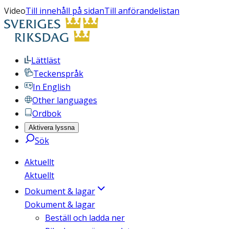
Video
Till innehåll på sidan
Till anförandelistan
Lättläst
Teckenspråk
In English
Other languages
Ordbok
Aktivera lyssna
Sök
Aktuellt
Aktuellt
Dokument & lagar
Dokument & lagar
Beställ och ladda ner