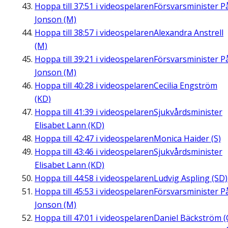
Hoppa till
37:51
i videospelaren
Försvarsminister P
Jonson (M)
Hoppa till
38:57
i videospelaren
Alexandra Anstrell
(M)
Hoppa till
39:21
i videospelaren
Försvarsminister P
Jonson (M)
Hoppa till
40:28
i videospelaren
Cecilia Engström
(KD)
Hoppa till
41:39
i videospelaren
Sjukvårdsminister
Elisabet Lann (KD)
Hoppa till
42:47
i videospelaren
Monica Haider (S)
Hoppa till
43:46
i videospelaren
Sjukvårdsminister
Elisabet Lann (KD)
Hoppa till
44:58
i videospelaren
Ludvig Aspling (SD)
Hoppa till
45:53
i videospelaren
Försvarsminister P
Jonson (M)
Hoppa till
47:01
i videospelaren
Daniel Bäckström (