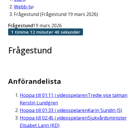
Webb-tv
Frågestund (Frågestund 19 mars 2026)
Frågestund
19 mars 2026
1 timme 12 minuter 40 sekunder
Frågestund
Anförandelista
Hoppa till
01:11
i videospelaren
Tredje vice talman
Kerstin Lundgren
Hoppa till
01:33
i videospelaren
Karin Sundin (S)
Hoppa till
02:45
i videospelaren
Sjukvårdsminister
Elisabet Lann (KD)