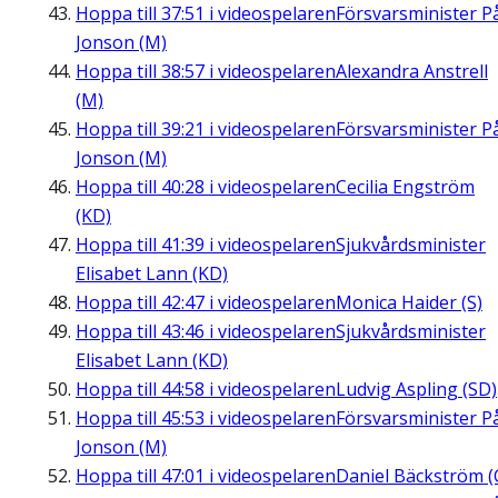
Hoppa till
37:51
i videospelaren
Försvarsminister P
Jonson (M)
Hoppa till
38:57
i videospelaren
Alexandra Anstrell
(M)
Hoppa till
39:21
i videospelaren
Försvarsminister P
Jonson (M)
Hoppa till
40:28
i videospelaren
Cecilia Engström
(KD)
Hoppa till
41:39
i videospelaren
Sjukvårdsminister
Elisabet Lann (KD)
Hoppa till
42:47
i videospelaren
Monica Haider (S)
Hoppa till
43:46
i videospelaren
Sjukvårdsminister
Elisabet Lann (KD)
Hoppa till
44:58
i videospelaren
Ludvig Aspling (SD)
Hoppa till
45:53
i videospelaren
Försvarsminister P
Jonson (M)
Hoppa till
47:01
i videospelaren
Daniel Bäckström (