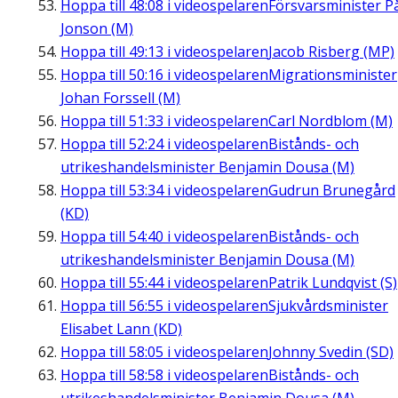
Hoppa till
48:08
i videospelaren
Försvarsminister P
Jonson (M)
Hoppa till
49:13
i videospelaren
Jacob Risberg (MP)
Hoppa till
50:16
i videospelaren
Migrationsminister
Johan Forssell (M)
Hoppa till
51:33
i videospelaren
Carl Nordblom (M)
Hoppa till
52:24
i videospelaren
Bistånds- och
utrikeshandelsminister Benjamin Dousa (M)
Hoppa till
53:34
i videospelaren
Gudrun Brunegård
(KD)
Hoppa till
54:40
i videospelaren
Bistånds- och
utrikeshandelsminister Benjamin Dousa (M)
Hoppa till
55:44
i videospelaren
Patrik Lundqvist (S)
Hoppa till
56:55
i videospelaren
Sjukvårdsminister
Elisabet Lann (KD)
Hoppa till
58:05
i videospelaren
Johnny Svedin (SD)
Hoppa till
58:58
i videospelaren
Bistånds- och