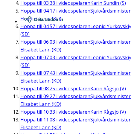
Hoppa till
03:38
i videospelaren
Karin Sundin (S)
Hoppa till
04:17
i videospelaren
Sjukvårdsminister
Elisabet Lann (KD)
Dela/Bädda in
Hoppa till
04:57
i videospelaren
Leonid Yurkovskiy
(SD)
Hoppa till
06:03
i videospelaren
Sjukvårdsminister
Elisabet Lann (KD)
Hoppa till
07:03
i videospelaren
Leonid Yurkovskiy
(SD)
Hoppa till
07:43
i videospelaren
Sjukvårdsminister
Elisabet Lann (KD)
Hoppa till
08:25
i videospelaren
Karin Rågsjö (V)
Hoppa till
09:27
i videospelaren
Sjukvårdsminister
Elisabet Lann (KD)
Hoppa till
10:33
i videospelaren
Karin Rågsjö (V)
Hoppa till
11:08
i videospelaren
Sjukvårdsminister
Elisabet Lann (KD)