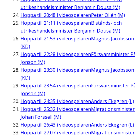
utrikeshandelsminister Benjamin Dousa (M)
Hoppa till
20:48
i videospelaren
Peter Ollén (M)
Hoppa till
21:11
i videospelaren
Bistånds- och
utrikeshandelsminister Benjamin Dousa (M)
Hoppa till
21:53
i videospelaren
Magnus Jacobsson
(KD)
Hoppa till
22:28
i videospelaren
Försvarsminister P
Jonson (M)
Hoppa till
23:30
i videospelaren
Magnus Jacobsson
(KD)
Hoppa till
23:54
i videospelaren
Försvarsminister P
Jonson (M)
Hoppa till
24:35
i videospelaren
Anders Ekegren (L)
Hoppa till
25:32
i videospelaren
Migrationsminister
Johan Forssell (M)
Hoppa till
26:43
i videospelaren
Anders Ekegren (L)
Hoppa till
27:07
i videospelaren
Migrationsminister