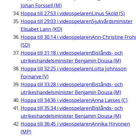
Johan Forssell (M)
Hoppa till
27:53
i videospelaren
Linus Sköld (S)
Hoppa till
29:03
i videospelaren
Sjukvårdsminister
Elisabet Lann (KD)
Hoppa till
30:14
i videospelaren
Ann-Christine Fro
(SD)
Hoppa till
31:18
i videospelaren
Bistånds- och
utrikeshandelsminister Benjamin Dousa (M)
Hoppa till
32:25
i videospelaren
Lotta Johnsson
Fornarve (V)
Hoppa till
33:28
i videospelaren
Bistånds- och
utrikeshandelsminister Benjamin Dousa (M)
Hoppa till
34:36
i videospelaren
Anna Lasses (C)
Hoppa till
35:34
i videospelaren
Bistånds- och
utrikeshandelsminister Benjamin Dousa (M)
Hoppa till
36:45
i videospelaren
Annika Hirvonen
(MP)