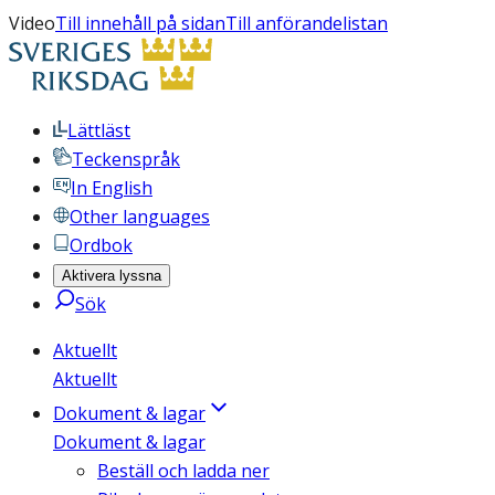
Video
Till innehåll på sidan
Till anförandelistan
Lättläst
Teckenspråk
In English
Other languages
Ordbok
Aktivera lyssna
Sök
Aktuellt
Aktuellt
Dokument & lagar
Dokument & lagar
Beställ och ladda ner