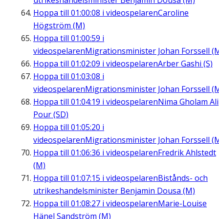
utrikeshandelsminister Benjamin Dousa (M)
Hoppa till
01:00:08
i videospelaren
Caroline
Högström (M)
Hoppa till
01:00:59
i
videospelaren
Migrationsminister Johan Forssell (
Hoppa till
01:02:09
i videospelaren
Arber Gashi (S)
Hoppa till
01:03:08
i
videospelaren
Migrationsminister Johan Forssell (
Hoppa till
01:04:19
i videospelaren
Nima Gholam Ali
Pour (SD)
Hoppa till
01:05:20
i
videospelaren
Migrationsminister Johan Forssell (
Hoppa till
01:06:36
i videospelaren
Fredrik Ahlstedt
(M)
Hoppa till
01:07:15
i videospelaren
Bistånds- och
utrikeshandelsminister Benjamin Dousa (M)
Hoppa till
01:08:27
i videospelaren
Marie-Louise
Hänel Sandström (M)