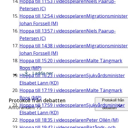
Hoppa till
11:53
i videospelaren
Niels Paarup-
Petersen (C)
Hoppa till
12:54
i videospelaren
Migrationsminister
Johan Forssell (M)
Hoppa till
13:57
i videospelaren
Niels Paarup-
Petersen (C)
Hoppa till
14:38
i videospelaren
Migrationsminister
Johan Forssell (M)
Hoppa till
15:20
i videospelaren
Malte Tängmark
Roos (MP)
Ladda ner
Hoppa till
16:23
i videospelaren
Sjukvårdsminister
Elisabet Lann (KD)
Hoppa till
17:19
i videospelaren
Malte Tängmark
Roos (MP)
Protokoll från debatten
Protokoll från
Hoppa till
17:59
i videospelaren
Sjukvårdsminister
Anföranden: 75
debatten
Elisabet Lann (KD)
Hoppa till
18:35
i videospelaren
Peter Ollén (M)
Hoppa till
19:42
i videospelaren
Bistånds- och