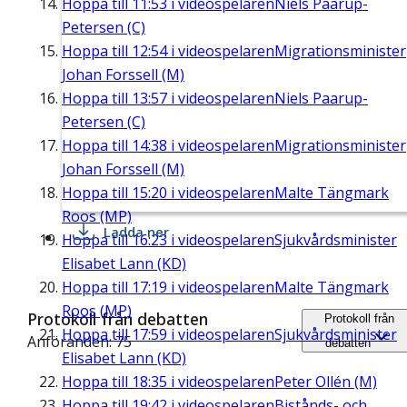
Hoppa till
11:53
i videospelaren
Niels Paarup-
Petersen (C)
Hoppa till
12:54
i videospelaren
Migrationsminister
Johan Forssell (M)
Hoppa till
13:57
i videospelaren
Niels Paarup-
Petersen (C)
Hoppa till
14:38
i videospelaren
Migrationsminister
Johan Forssell (M)
Hoppa till
15:20
i videospelaren
Malte Tängmark
Roos (MP)
Ladda ner
Hoppa till
16:23
i videospelaren
Sjukvårdsminister
Elisabet Lann (KD)
Hoppa till
17:19
i videospelaren
Malte Tängmark
Roos (MP)
Protokoll från debatten
Protokoll från
Hoppa till
17:59
i videospelaren
Sjukvårdsminister
Anföranden: 75
debatten
Elisabet Lann (KD)
Hoppa till
18:35
i videospelaren
Peter Ollén (M)
Hoppa till
19:42
i videospelaren
Bistånds- och