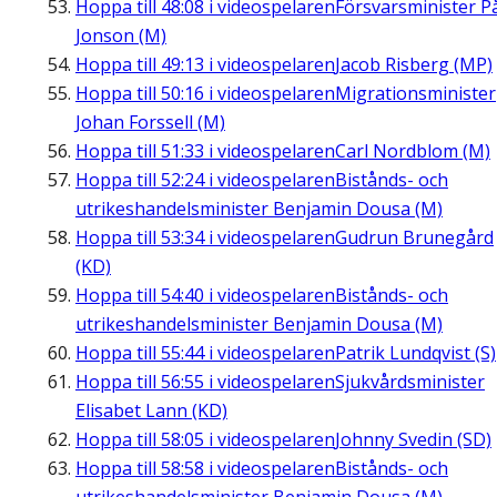
Hoppa till
48:08
i videospelaren
Försvarsminister P
Jonson (M)
Hoppa till
49:13
i videospelaren
Jacob Risberg (MP)
Hoppa till
50:16
i videospelaren
Migrationsminister
Johan Forssell (M)
Hoppa till
51:33
i videospelaren
Carl Nordblom (M)
Hoppa till
52:24
i videospelaren
Bistånds- och
utrikeshandelsminister Benjamin Dousa (M)
Hoppa till
53:34
i videospelaren
Gudrun Brunegård
(KD)
Hoppa till
54:40
i videospelaren
Bistånds- och
utrikeshandelsminister Benjamin Dousa (M)
Hoppa till
55:44
i videospelaren
Patrik Lundqvist (S)
Hoppa till
56:55
i videospelaren
Sjukvårdsminister
Elisabet Lann (KD)
Hoppa till
58:05
i videospelaren
Johnny Svedin (SD)
Hoppa till
58:58
i videospelaren
Bistånds- och