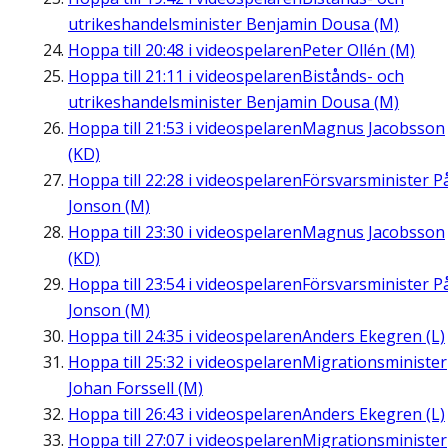
utrikeshandelsminister Benjamin Dousa (M)
Hoppa till
20:48
i videospelaren
Peter Ollén (M)
Hoppa till
21:11
i videospelaren
Bistånds- och
utrikeshandelsminister Benjamin Dousa (M)
Hoppa till
21:53
i videospelaren
Magnus Jacobsson
(KD)
Hoppa till
22:28
i videospelaren
Försvarsminister P
Jonson (M)
Hoppa till
23:30
i videospelaren
Magnus Jacobsson
(KD)
Hoppa till
23:54
i videospelaren
Försvarsminister P
Jonson (M)
Hoppa till
24:35
i videospelaren
Anders Ekegren (L)
Hoppa till
25:32
i videospelaren
Migrationsminister
Johan Forssell (M)
Hoppa till
26:43
i videospelaren
Anders Ekegren (L)
Hoppa till
27:07
i videospelaren
Migrationsminister