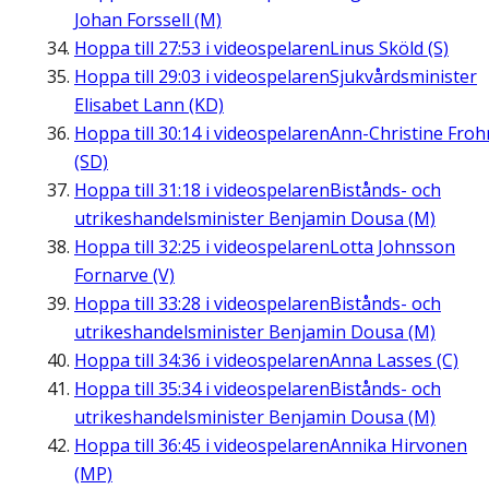
Johan Forssell (M)
Hoppa till
27:53
i videospelaren
Linus Sköld (S)
Hoppa till
29:03
i videospelaren
Sjukvårdsminister
Elisabet Lann (KD)
Hoppa till
30:14
i videospelaren
Ann-Christine Fro
(SD)
Hoppa till
31:18
i videospelaren
Bistånds- och
utrikeshandelsminister Benjamin Dousa (M)
Hoppa till
32:25
i videospelaren
Lotta Johnsson
Fornarve (V)
Hoppa till
33:28
i videospelaren
Bistånds- och
utrikeshandelsminister Benjamin Dousa (M)
Hoppa till
34:36
i videospelaren
Anna Lasses (C)
Hoppa till
35:34
i videospelaren
Bistånds- och
utrikeshandelsminister Benjamin Dousa (M)
Hoppa till
36:45
i videospelaren
Annika Hirvonen
(MP)