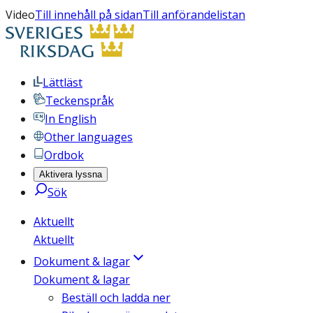
Video
Till innehåll på sidan
Till anförandelistan
Lättläst
Teckenspråk
In English
Other languages
Ordbok
Aktivera lyssna
Sök
Aktuellt
Aktuellt
Dokument & lagar
Dokument & lagar
Beställ och ladda ner