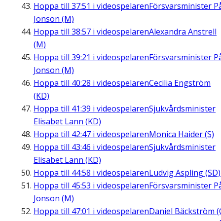
Hoppa till
37:51
i videospelaren
Försvarsminister P
Jonson (M)
Hoppa till
38:57
i videospelaren
Alexandra Anstrell
(M)
Hoppa till
39:21
i videospelaren
Försvarsminister P
Jonson (M)
Hoppa till
40:28
i videospelaren
Cecilia Engström
(KD)
Hoppa till
41:39
i videospelaren
Sjukvårdsminister
Elisabet Lann (KD)
Hoppa till
42:47
i videospelaren
Monica Haider (S)
Hoppa till
43:46
i videospelaren
Sjukvårdsminister
Elisabet Lann (KD)
Hoppa till
44:58
i videospelaren
Ludvig Aspling (SD)
Hoppa till
45:53
i videospelaren
Försvarsminister P
Jonson (M)
Hoppa till
47:01
i videospelaren
Daniel Bäckström (