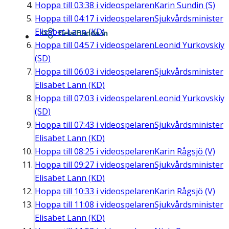
Hoppa till
03:38
i videospelaren
Karin Sundin (S)
Hoppa till
04:17
i videospelaren
Sjukvårdsminister
Elisabet Lann (KD)
Dela/Bädda in
Hoppa till
04:57
i videospelaren
Leonid Yurkovskiy
(SD)
Hoppa till
06:03
i videospelaren
Sjukvårdsminister
Elisabet Lann (KD)
Hoppa till
07:03
i videospelaren
Leonid Yurkovskiy
(SD)
Hoppa till
07:43
i videospelaren
Sjukvårdsminister
Elisabet Lann (KD)
Hoppa till
08:25
i videospelaren
Karin Rågsjö (V)
Hoppa till
09:27
i videospelaren
Sjukvårdsminister
Elisabet Lann (KD)
Hoppa till
10:33
i videospelaren
Karin Rågsjö (V)
Hoppa till
11:08
i videospelaren
Sjukvårdsminister
Elisabet Lann (KD)