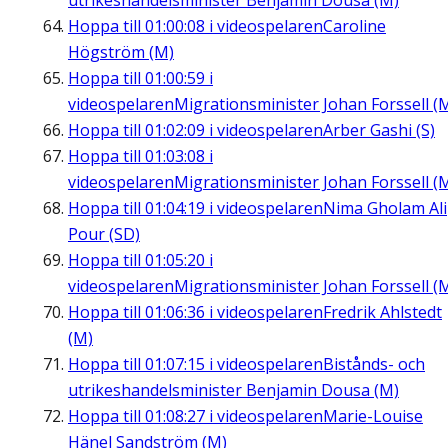
utrikeshandelsminister Benjamin Dousa (M)
Hoppa till
01:00:08
i videospelaren
Caroline
Högström (M)
Hoppa till
01:00:59
i
videospelaren
Migrationsminister Johan Forssell (
Hoppa till
01:02:09
i videospelaren
Arber Gashi (S)
Hoppa till
01:03:08
i
videospelaren
Migrationsminister Johan Forssell (
Hoppa till
01:04:19
i videospelaren
Nima Gholam Ali
Pour (SD)
Hoppa till
01:05:20
i
videospelaren
Migrationsminister Johan Forssell (
Hoppa till
01:06:36
i videospelaren
Fredrik Ahlstedt
(M)
Hoppa till
01:07:15
i videospelaren
Bistånds- och
utrikeshandelsminister Benjamin Dousa (M)
Hoppa till
01:08:27
i videospelaren
Marie-Louise
Hänel Sandström (M)