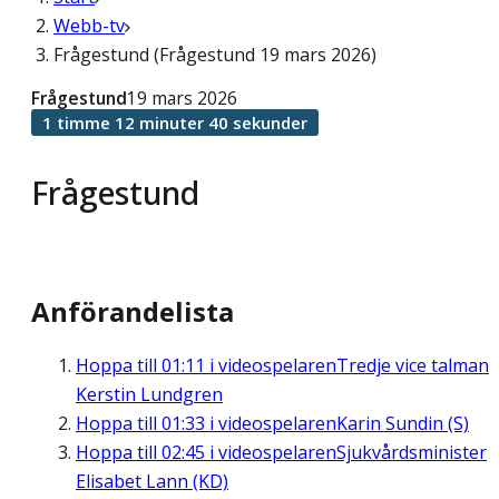
Webb-tv
Frågestund (Frågestund 19 mars 2026)
Frågestund
19 mars 2026
1 timme 12 minuter 40 sekunder
Frågestund
Anförandelista
Hoppa till
01:11
i videospelaren
Tredje vice talman
Kerstin Lundgren
Hoppa till
01:33
i videospelaren
Karin Sundin (S)
Hoppa till
02:45
i videospelaren
Sjukvårdsminister
Elisabet Lann (KD)