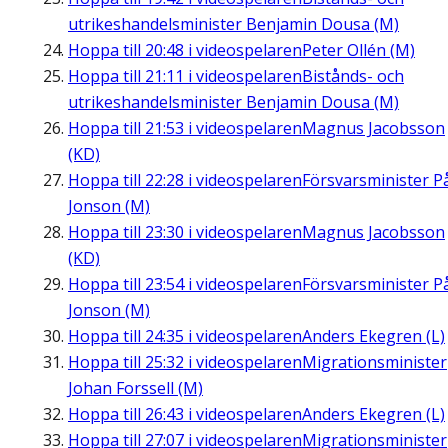
utrikeshandelsminister Benjamin Dousa (M)
Hoppa till
20:48
i videospelaren
Peter Ollén (M)
Hoppa till
21:11
i videospelaren
Bistånds- och
utrikeshandelsminister Benjamin Dousa (M)
Hoppa till
21:53
i videospelaren
Magnus Jacobsson
(KD)
Hoppa till
22:28
i videospelaren
Försvarsminister P
Jonson (M)
Hoppa till
23:30
i videospelaren
Magnus Jacobsson
(KD)
Hoppa till
23:54
i videospelaren
Försvarsminister P
Jonson (M)
Hoppa till
24:35
i videospelaren
Anders Ekegren (L)
Hoppa till
25:32
i videospelaren
Migrationsminister
Johan Forssell (M)
Hoppa till
26:43
i videospelaren
Anders Ekegren (L)
Hoppa till
27:07
i videospelaren
Migrationsminister