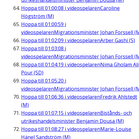
utrikeshandelsminister Benjamin Dousa (M)
Hoppa till
01:00:08
i videospelaren
Caroline
Högström (M)
Hoppa till
01:00:59
i
videospelaren
Migrationsminister Johan Forssell (
Hoppa till
01:02:09
i videospelaren
Arber Gashi (S)
Hoppa till
01:03:08
i
videospelaren
Migrationsminister Johan Forssell (
Hoppa till
01:04:19
i videospelaren
Nima Gholam Ali
Pour (SD)
Hoppa till
01:05:20
i
videospelaren
Migrationsminister Johan Forssell (
Hoppa till
01:06:36
i videospelaren
Fredrik Ahlstedt
(M)
Hoppa till
01:07:15
i videospelaren
Bistånds- och
utrikeshandelsminister Benjamin Dousa (M)
Hoppa till
01:08:27
i videospelaren
Marie-Louise
Hänel Sandström (M)