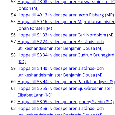
Hoppa till
48:08
i videospelaren
Försvarsminister P
Jonson (M)
Hoppa till
49:13
i videospelaren
Jacob Risberg (MP)
Hoppa till
50:16
i videospelaren
Migrationsminister
Johan Forssell (M)
Hoppa till
51:33
i videospelaren
Carl Nordblom (M)
Hoppa till
52:24
i videospelaren
Bistånds- och
utrikeshandelsminister Benjamin Dousa (M)
Hoppa till
53:34
i videospelaren
Gudrun Brunegård
(KD)
Hoppa till
54:40
i videospelaren
Bistånds- och
utrikeshandelsminister Benjamin Dousa (M)
Hoppa till
55:44
i videospelaren
Patrik Lundqvist (S)
Hoppa till
56:55
i videospelaren
Sjukvårdsminister
Elisabet Lann (KD)
Hoppa till
58:05
i videospelaren
Johnny Svedin (SD)
Hoppa till
58:58
i videospelaren
Bistånds- och