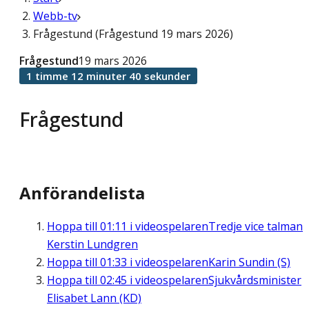
Webb-tv
Frågestund (Frågestund 19 mars 2026)
Frågestund
19 mars 2026
1 timme 12 minuter 40 sekunder
Frågestund
Anförandelista
Hoppa till
01:11
i videospelaren
Tredje vice talman
Kerstin Lundgren
Hoppa till
01:33
i videospelaren
Karin Sundin (S)
Hoppa till
02:45
i videospelaren
Sjukvårdsminister
Elisabet Lann (KD)