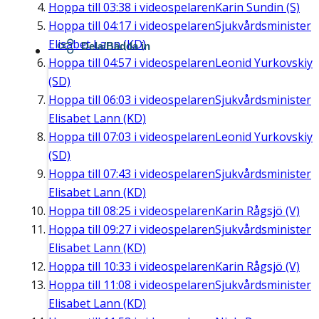
Hoppa till
03:38
i videospelaren
Karin Sundin (S)
Hoppa till
04:17
i videospelaren
Sjukvårdsminister
Elisabet Lann (KD)
Dela/Bädda in
Hoppa till
04:57
i videospelaren
Leonid Yurkovskiy
(SD)
Hoppa till
06:03
i videospelaren
Sjukvårdsminister
Elisabet Lann (KD)
Hoppa till
07:03
i videospelaren
Leonid Yurkovskiy
(SD)
Hoppa till
07:43
i videospelaren
Sjukvårdsminister
Elisabet Lann (KD)
Hoppa till
08:25
i videospelaren
Karin Rågsjö (V)
Hoppa till
09:27
i videospelaren
Sjukvårdsminister
Elisabet Lann (KD)
Hoppa till
10:33
i videospelaren
Karin Rågsjö (V)
Hoppa till
11:08
i videospelaren
Sjukvårdsminister
Elisabet Lann (KD)