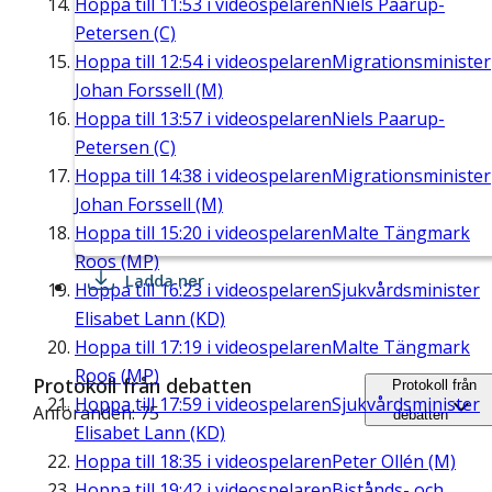
Hoppa till
11:53
i videospelaren
Niels Paarup-
Petersen (C)
Hoppa till
12:54
i videospelaren
Migrationsminister
Johan Forssell (M)
Hoppa till
13:57
i videospelaren
Niels Paarup-
Petersen (C)
Hoppa till
14:38
i videospelaren
Migrationsminister
Johan Forssell (M)
Hoppa till
15:20
i videospelaren
Malte Tängmark
Roos (MP)
Ladda ner
Hoppa till
16:23
i videospelaren
Sjukvårdsminister
Elisabet Lann (KD)
Hoppa till
17:19
i videospelaren
Malte Tängmark
Roos (MP)
Protokoll från debatten
Protokoll från
Hoppa till
17:59
i videospelaren
Sjukvårdsminister
Anföranden: 75
debatten
Elisabet Lann (KD)
Hoppa till
18:35
i videospelaren
Peter Ollén (M)
Hoppa till
19:42
i videospelaren
Bistånds- och