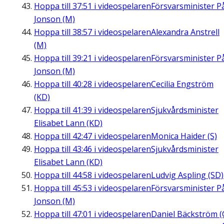
Hoppa till
37:51
i videospelaren
Försvarsminister P
Jonson (M)
Hoppa till
38:57
i videospelaren
Alexandra Anstrell
(M)
Hoppa till
39:21
i videospelaren
Försvarsminister P
Jonson (M)
Hoppa till
40:28
i videospelaren
Cecilia Engström
(KD)
Hoppa till
41:39
i videospelaren
Sjukvårdsminister
Elisabet Lann (KD)
Hoppa till
42:47
i videospelaren
Monica Haider (S)
Hoppa till
43:46
i videospelaren
Sjukvårdsminister
Elisabet Lann (KD)
Hoppa till
44:58
i videospelaren
Ludvig Aspling (SD)
Hoppa till
45:53
i videospelaren
Försvarsminister P
Jonson (M)
Hoppa till
47:01
i videospelaren
Daniel Bäckström (