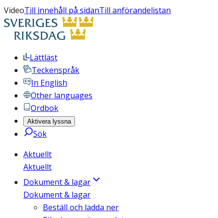
Video
Till innehåll på sidan
Till anförandelistan
Lättläst
Teckenspråk
In English
Other languages
Ordbok
Aktivera lyssna
Sök
Aktuellt
Aktuellt
Dokument & lagar
Dokument & lagar
Beställ och ladda ner