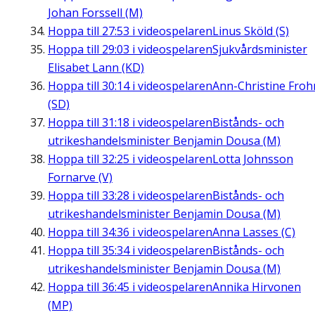
Johan Forssell (M)
Hoppa till
27:53
i videospelaren
Linus Sköld (S)
Hoppa till
29:03
i videospelaren
Sjukvårdsminister
Elisabet Lann (KD)
Hoppa till
30:14
i videospelaren
Ann-Christine Fro
(SD)
Hoppa till
31:18
i videospelaren
Bistånds- och
utrikeshandelsminister Benjamin Dousa (M)
Hoppa till
32:25
i videospelaren
Lotta Johnsson
Fornarve (V)
Hoppa till
33:28
i videospelaren
Bistånds- och
utrikeshandelsminister Benjamin Dousa (M)
Hoppa till
34:36
i videospelaren
Anna Lasses (C)
Hoppa till
35:34
i videospelaren
Bistånds- och
utrikeshandelsminister Benjamin Dousa (M)
Hoppa till
36:45
i videospelaren
Annika Hirvonen
(MP)