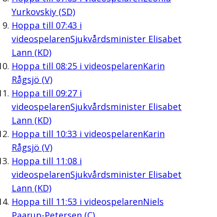
Yurkovskiy (SD)
Hoppa till
07:43
i
videospelaren
Sjukvårdsminister Elisabet
Lann (KD)
Hoppa till
08:25
i videospelaren
Karin
Rågsjö (V)
Hoppa till
09:27
i
videospelaren
Sjukvårdsminister Elisabet
Lann (KD)
Hoppa till
10:33
i videospelaren
Karin
Rågsjö (V)
Hoppa till
11:08
i
videospelaren
Sjukvårdsminister Elisabet
Lann (KD)
Hoppa till
11:53
i videospelaren
Niels
Paarup-Petersen (C)