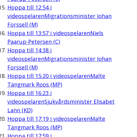
Hoppa till
12:54
i
videospelaren
Migrationsminister Johan
Forssell (M)
Hoppa till
13:57
i videospelaren
Niels
Paarup-Petersen (C)
Hoppa till
14:38
i
videospelaren
Migrationsminister Johan
Forssell (M)
Hoppa till
15:20
i videospelaren
Malte
Tängmark Roos (MP)
Hoppa till
16:23
i
videospelaren
Sjukvårdsminister Elisabet
Lann (KD)
Hoppa till
17:19
i videospelaren
Malte
Tängmark Roos (MP)
Hoppa till
17:59
i