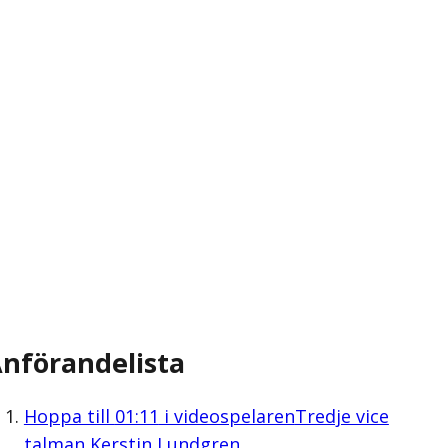
nförandelista
Hoppa till
01:11
i videospelaren
Tredje vice
talman Kerstin Lundgren