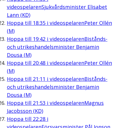
videospelaren
Sjukvårdsminister Elisabet
Lann (KD)
Hoppa till
18:35
i videospelaren
Peter Ollén
(M)
Hoppa till
19:42
i videospelaren
Bistånds-
och utrikeshandelsminister Benjamin
Dousa (M)
Hoppa till
20:48
i videospelaren
Peter Ollén
(M)
Hoppa till
21:11
i videospelaren
Bistånds-
och utrikeshandelsminister Benjamin
Dousa (M)
Hoppa till
21:53
i videospelaren
Magnus
Jacobsson (KD)
Hoppa till
22:28
i
videospelaren
Försvarsminister Pål Jonson