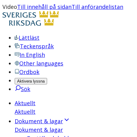
Video
Till innehåll på sidan
Till anförandelistan
Lättläst
Teckenspråk
In English
Other languages
Ordbok
Aktivera lyssna
Sök
Aktuellt
Aktuellt
Dokument & lagar
Dokument & lagar