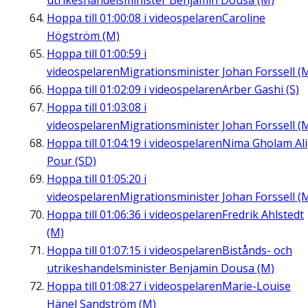
utrikeshandelsminister Benjamin Dousa (M)
Hoppa till
01:00:08
i videospelaren
Caroline
Högström (M)
Hoppa till
01:00:59
i
videospelaren
Migrationsminister Johan Forssell (
Hoppa till
01:02:09
i videospelaren
Arber Gashi (S)
Hoppa till
01:03:08
i
videospelaren
Migrationsminister Johan Forssell (
Hoppa till
01:04:19
i videospelaren
Nima Gholam Ali
Pour (SD)
Hoppa till
01:05:20
i
videospelaren
Migrationsminister Johan Forssell (
Hoppa till
01:06:36
i videospelaren
Fredrik Ahlstedt
(M)
Hoppa till
01:07:15
i videospelaren
Bistånds- och
utrikeshandelsminister Benjamin Dousa (M)
Hoppa till
01:08:27
i videospelaren
Marie-Louise
Hänel Sandström (M)