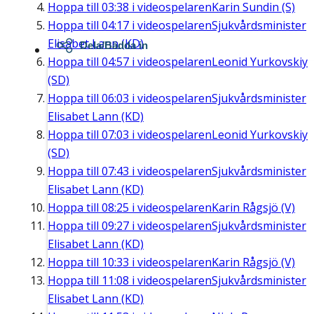
Hoppa till
03:38
i videospelaren
Karin Sundin (S)
Hoppa till
04:17
i videospelaren
Sjukvårdsminister
Elisabet Lann (KD)
Dela/Bädda in
Hoppa till
04:57
i videospelaren
Leonid Yurkovskiy
(SD)
Hoppa till
06:03
i videospelaren
Sjukvårdsminister
Elisabet Lann (KD)
Hoppa till
07:03
i videospelaren
Leonid Yurkovskiy
(SD)
Hoppa till
07:43
i videospelaren
Sjukvårdsminister
Elisabet Lann (KD)
Hoppa till
08:25
i videospelaren
Karin Rågsjö (V)
Hoppa till
09:27
i videospelaren
Sjukvårdsminister
Elisabet Lann (KD)
Hoppa till
10:33
i videospelaren
Karin Rågsjö (V)
Hoppa till
11:08
i videospelaren
Sjukvårdsminister
Elisabet Lann (KD)