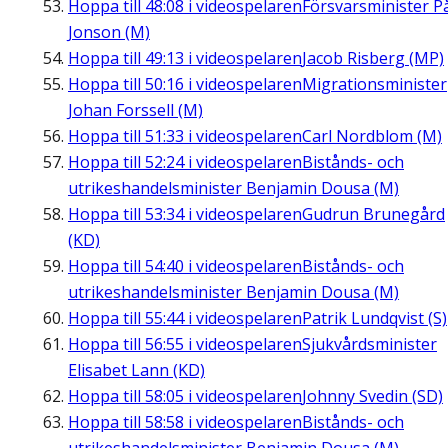
Hoppa till
48:08
i videospelaren
Försvarsminister P
Jonson (M)
Hoppa till
49:13
i videospelaren
Jacob Risberg (MP)
Hoppa till
50:16
i videospelaren
Migrationsminister
Johan Forssell (M)
Hoppa till
51:33
i videospelaren
Carl Nordblom (M)
Hoppa till
52:24
i videospelaren
Bistånds- och
utrikeshandelsminister Benjamin Dousa (M)
Hoppa till
53:34
i videospelaren
Gudrun Brunegård
(KD)
Hoppa till
54:40
i videospelaren
Bistånds- och
utrikeshandelsminister Benjamin Dousa (M)
Hoppa till
55:44
i videospelaren
Patrik Lundqvist (S)
Hoppa till
56:55
i videospelaren
Sjukvårdsminister
Elisabet Lann (KD)
Hoppa till
58:05
i videospelaren
Johnny Svedin (SD)
Hoppa till
58:58
i videospelaren
Bistånds- och