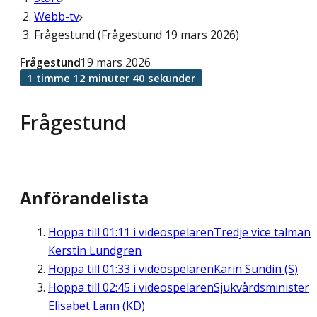
Webb-tv
Frågestund (Frågestund 19 mars 2026)
Frågestund
19 mars 2026
1 timme 12 minuter 40 sekunder
Frågestund
Anförandelista
Hoppa till
01:11
i videospelaren
Tredje vice talman
Kerstin Lundgren
Hoppa till
01:33
i videospelaren
Karin Sundin (S)
Hoppa till
02:45
i videospelaren
Sjukvårdsminister
Elisabet Lann (KD)