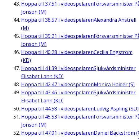
Hoppa till
37:51
i videospelaren
Försvarsminister P
Jonson (M)
Hoppa till
38:57
i videospelaren
Alexandra Anstrell
(M)
Hoppa till
39:21
i videospelaren
Försvarsminister P
Jonson (M)
Hoppa till
40:28
i videospelaren
Cecilia Engström
(KD)
Hoppa till
41:39
i videospelaren
Sjukvårdsminister
Elisabet Lann (KD)
Hoppa till
42:47
i videospelaren
Monica Haider (S)
Hoppa till
43:46
i videospelaren
Sjukvårdsminister
Elisabet Lann (KD)
Hoppa till
44:58
i videospelaren
Ludvig Aspling (SD)
Hoppa till
45:53
i videospelaren
Försvarsminister P
Jonson (M)
Hoppa till
47:01
i videospelaren
Daniel Bäckström (