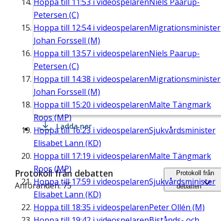
Hoppa till
11:53
i videospelaren
Niels Paarup-
Petersen (C)
Hoppa till
12:54
i videospelaren
Migrationsminister
Johan Forssell (M)
Hoppa till
13:57
i videospelaren
Niels Paarup-
Petersen (C)
Hoppa till
14:38
i videospelaren
Migrationsminister
Johan Forssell (M)
Hoppa till
15:20
i videospelaren
Malte Tängmark
Roos (MP)
Ladda ner
Hoppa till
16:23
i videospelaren
Sjukvårdsminister
Elisabet Lann (KD)
Hoppa till
17:19
i videospelaren
Malte Tängmark
Roos (MP)
Protokoll från debatten
Protokoll från
Hoppa till
17:59
i videospelaren
Sjukvårdsminister
Anföranden: 75
debatten
Elisabet Lann (KD)
Hoppa till
18:35
i videospelaren
Peter Ollén (M)
Hoppa till
19:42
i videospelaren
Bistånds- och