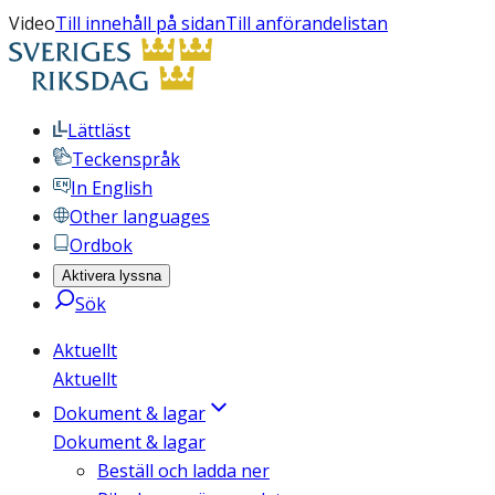
Video
Till innehåll på sidan
Till anförandelistan
Lättläst
Teckenspråk
In English
Other languages
Ordbok
Aktivera lyssna
Sök
Aktuellt
Aktuellt
Dokument & lagar
Dokument & lagar
Beställ och ladda ner