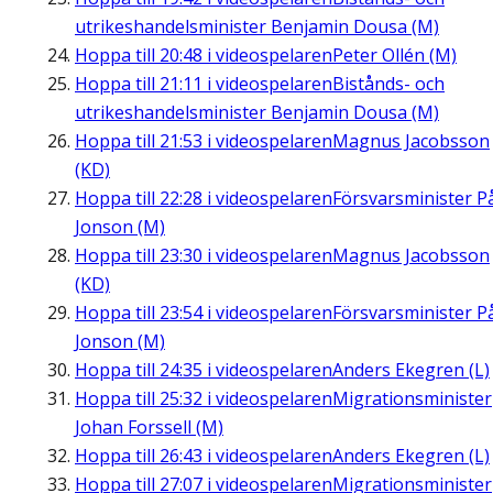
utrikeshandelsminister Benjamin Dousa (M)
Hoppa till
20:48
i videospelaren
Peter Ollén (M)
Hoppa till
21:11
i videospelaren
Bistånds- och
utrikeshandelsminister Benjamin Dousa (M)
Hoppa till
21:53
i videospelaren
Magnus Jacobsson
(KD)
Hoppa till
22:28
i videospelaren
Försvarsminister P
Jonson (M)
Hoppa till
23:30
i videospelaren
Magnus Jacobsson
(KD)
Hoppa till
23:54
i videospelaren
Försvarsminister P
Jonson (M)
Hoppa till
24:35
i videospelaren
Anders Ekegren (L)
Hoppa till
25:32
i videospelaren
Migrationsminister
Johan Forssell (M)
Hoppa till
26:43
i videospelaren
Anders Ekegren (L)
Hoppa till
27:07
i videospelaren
Migrationsminister