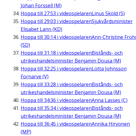
Johan Forssell (M)
Hoppa till
27:53
i videospelaren
Linus Sköld (S)
Hoppa till
29:03
i videospelaren
Sjukvårdsminister
Elisabet Lann (KD)
Hoppa till
30:14
i videospelaren
Ann-Christine Fro
(SD)
Hoppa till
31:18
i videospelaren
Bistånds- och
utrikeshandelsminister Benjamin Dousa (M)
Hoppa till
32:25
i videospelaren
Lotta Johnsson
Fornarve (V)
Hoppa till
33:28
i videospelaren
Bistånds- och
utrikeshandelsminister Benjamin Dousa (M)
Hoppa till
34:36
i videospelaren
Anna Lasses (C)
Hoppa till
35:34
i videospelaren
Bistånds- och
utrikeshandelsminister Benjamin Dousa (M)
Hoppa till
36:45
i videospelaren
Annika Hirvonen
(MP)