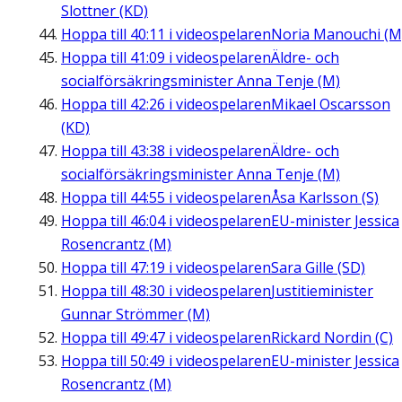
Slottner (KD)
Hoppa till
40:11
i videospelaren
Noria Manouchi (M
Hoppa till
41:09
i videospelaren
Äldre- och
socialförsäkringsminister Anna Tenje (M)
Hoppa till
42:26
i videospelaren
Mikael Oscarsson
(KD)
Hoppa till
43:38
i videospelaren
Äldre- och
socialförsäkringsminister Anna Tenje (M)
Hoppa till
44:55
i videospelaren
Åsa Karlsson (S)
Hoppa till
46:04
i videospelaren
EU-minister Jessica
Rosencrantz (M)
Hoppa till
47:19
i videospelaren
Sara Gille (SD)
Hoppa till
48:30
i videospelaren
Justitieminister
Gunnar Strömmer (M)
Hoppa till
49:47
i videospelaren
Rickard Nordin (C)
Hoppa till
50:49
i videospelaren
EU-minister Jessica
Rosencrantz (M)