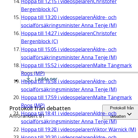
Hoppa till
12:15
i videospelaren
Christofer
Bergenblock (C)
Hoppa till
13:20
i videospelaren
Äldre- och
socialförsäkringsminister Anna Tenje (M)
Hoppa till
14:27
i videospelaren
Christofer
Bergenblock (C)
Hoppa till
15:05
i videospelaren
Äldre- och
socialförsäkringsminister Anna Tenje (M)
Hoppa till
15:52
i videospelaren
Malte Tängmark
Roos (MP)
Ladda ner
Hoppa till
16:58
i videospelaren
Äldre- och
socialförsäkringsminister Anna Tenje (M)
Hoppa till
17:59
i videospelaren
Malte Tängmark
Roos (MP)
Protokoll från debatten
Protokoll från
Hoppa till
18:41
i videospelaren
Äldre- och
Anföranden: 81
debatten
socialförsäkringsminister Anna Tenje (M)
Hoppa till
19:28
i videospelaren
Viktor Wärnick (M)
Hoppa till
20:30
i videospelaren
Äldre- och