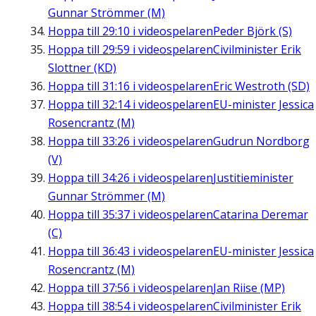
Gunnar Strömmer (M)
Hoppa till
29:10
i videospelaren
Peder Björk (S)
Hoppa till
29:59
i videospelaren
Civilminister Erik
Slottner (KD)
Hoppa till
31:16
i videospelaren
Eric Westroth (SD)
Hoppa till
32:14
i videospelaren
EU-minister Jessica
Rosencrantz (M)
Hoppa till
33:26
i videospelaren
Gudrun Nordborg
(V)
Hoppa till
34:26
i videospelaren
Justitieminister
Gunnar Strömmer (M)
Hoppa till
35:37
i videospelaren
Catarina Deremar
(C)
Hoppa till
36:43
i videospelaren
EU-minister Jessica
Rosencrantz (M)
Hoppa till
37:56
i videospelaren
Jan Riise (MP)
Hoppa till
38:54
i videospelaren
Civilminister Erik