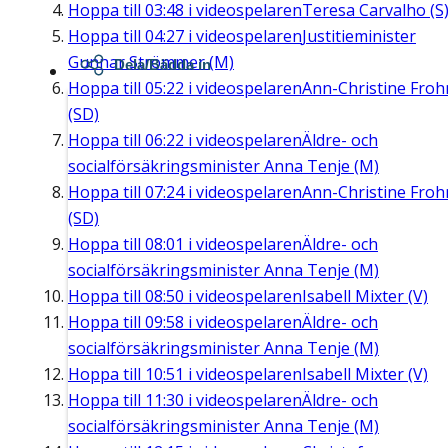
Hoppa till
03:48
i videospelaren
Teresa Carvalho (S
Hoppa till
04:27
i videospelaren
Justitieminister
Gunnar Strömmer (M)
Dela/Bädda in
Hoppa till
05:22
i videospelaren
Ann-Christine Fro
(SD)
Hoppa till
06:22
i videospelaren
Äldre- och
socialförsäkringsminister Anna Tenje (M)
Hoppa till
07:24
i videospelaren
Ann-Christine Fro
(SD)
Hoppa till
08:01
i videospelaren
Äldre- och
socialförsäkringsminister Anna Tenje (M)
Hoppa till
08:50
i videospelaren
Isabell Mixter (V)
Hoppa till
09:58
i videospelaren
Äldre- och
socialförsäkringsminister Anna Tenje (M)
Hoppa till
10:51
i videospelaren
Isabell Mixter (V)
Hoppa till
11:30
i videospelaren
Äldre- och
socialförsäkringsminister Anna Tenje (M)