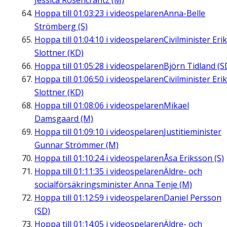
Jessica Rosencrantz (M)
Hoppa till
01:03:23
i videospelaren
Anna-Belle
Strömberg (S)
Hoppa till
01:04:10
i videospelaren
Civilminister Erik
Slottner (KD)
Hoppa till
01:05:28
i videospelaren
Björn Tidland (S
Hoppa till
01:06:50
i videospelaren
Civilminister Erik
Slottner (KD)
Hoppa till
01:08:06
i videospelaren
Mikael
Damsgaard (M)
Hoppa till
01:09:10
i videospelaren
Justitieminister
Gunnar Strömmer (M)
Hoppa till
01:10:24
i videospelaren
Åsa Eriksson (S)
Hoppa till
01:11:35
i videospelaren
Äldre- och
socialförsäkringsminister Anna Tenje (M)
Hoppa till
01:12:59
i videospelaren
Daniel Persson
(SD)
Hoppa till
01:14:05
i videospelaren
Äldre- och