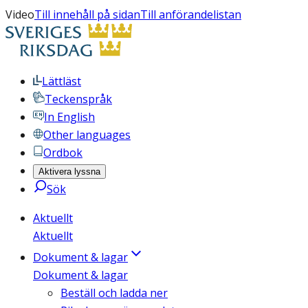
Video
Till innehåll på sidan
Till anförandelistan
Lättläst
Teckenspråk
In English
Other languages
Ordbok
Aktivera lyssna
Sök
Aktuellt
Aktuellt
Dokument & lagar
Dokument & lagar
Beställ och ladda ner