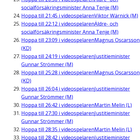
socialförsäkringsminister Anna Tenje (M)
Hoppa till
21:45
i videospelaren
Viktor Wärnick (M)
Hoppa till
22:12
i videospelaren
Äldre- och
socialförsäkringsminister Anna Tenje (M)
Hoppa till
23:09
i videospelaren
Magnus Oscarsson
(KD)
Hoppa till
24:19
i videospelaren
Justitieminister
Gunnar Strömmer (M)
Hoppa till
25:28
i videospelaren
Magnus Oscarsson
(KD)
Hoppa till
26:04
i videospelaren
Justitieminister
Gunnar Strömmer (M)
Hoppa till
26:42
i videospelaren
Martin Melin (L)
Hoppa till
27:30
i videospelaren
Justitieminister
Gunnar Strömmer (M)
Hoppa till
28:35
i videospelaren
Martin Melin (L)
Hoppa till
28:42
i videospelaren
Justitieminister