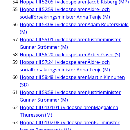
Hoppa till
52:05
i videospelaren
Jacob Risberg (MP)
Hoppa till
52:59
i videospelaren
Äldre- och
socialförsäkringsminister Anna Tenje (M)
Hoppa till
54:08
i videospelaren
Adam Reuterskiöld
(M)
Hoppa till
55:01
i videospelaren
Justitieminister
Gunnar Strömmer (M)
Hoppa till
56:20
i videospelaren
Arber Gashi (S)
Hoppa till
57:24
i videospelaren
Äldre- och
socialförsäkringsminister Anna Tenje (M)
Hoppa till
58:48
i videospelaren
Martin Kinnunen
(SD)
Hoppa till
59:58
i videospelaren
Justitieminister
Gunnar Strömmer (M)
Hoppa till
01:01:01
i videospelaren
Magdalena
Thuresson (M)
Hoppa till
01:02:08
i videospelaren
EU-minister