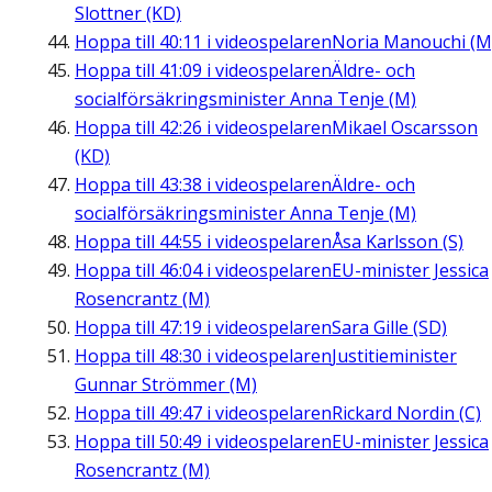
Slottner (KD)
Hoppa till
40:11
i videospelaren
Noria Manouchi (M
Hoppa till
41:09
i videospelaren
Äldre- och
socialförsäkringsminister Anna Tenje (M)
Hoppa till
42:26
i videospelaren
Mikael Oscarsson
(KD)
Hoppa till
43:38
i videospelaren
Äldre- och
socialförsäkringsminister Anna Tenje (M)
Hoppa till
44:55
i videospelaren
Åsa Karlsson (S)
Hoppa till
46:04
i videospelaren
EU-minister Jessica
Rosencrantz (M)
Hoppa till
47:19
i videospelaren
Sara Gille (SD)
Hoppa till
48:30
i videospelaren
Justitieminister
Gunnar Strömmer (M)
Hoppa till
49:47
i videospelaren
Rickard Nordin (C)
Hoppa till
50:49
i videospelaren
EU-minister Jessica
Rosencrantz (M)