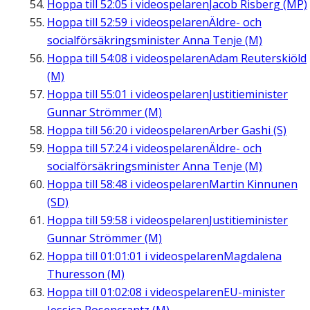
Hoppa till
52:05
i videospelaren
Jacob Risberg (MP)
Hoppa till
52:59
i videospelaren
Äldre- och
socialförsäkringsminister Anna Tenje (M)
Hoppa till
54:08
i videospelaren
Adam Reuterskiöld
(M)
Hoppa till
55:01
i videospelaren
Justitieminister
Gunnar Strömmer (M)
Hoppa till
56:20
i videospelaren
Arber Gashi (S)
Hoppa till
57:24
i videospelaren
Äldre- och
socialförsäkringsminister Anna Tenje (M)
Hoppa till
58:48
i videospelaren
Martin Kinnunen
(SD)
Hoppa till
59:58
i videospelaren
Justitieminister
Gunnar Strömmer (M)
Hoppa till
01:01:01
i videospelaren
Magdalena
Thuresson (M)
Hoppa till
01:02:08
i videospelaren
EU-minister