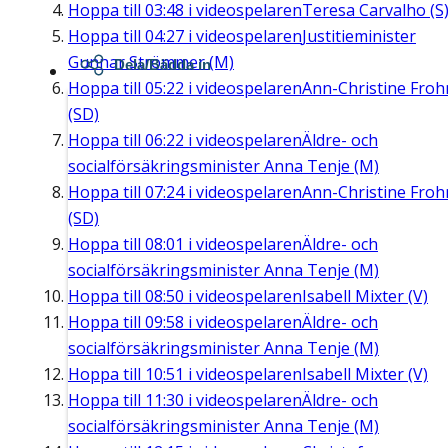
Hoppa till
03:48
i videospelaren
Teresa Carvalho (S
Hoppa till
04:27
i videospelaren
Justitieminister
Gunnar Strömmer (M)
Dela/Bädda in
Hoppa till
05:22
i videospelaren
Ann-Christine Fro
(SD)
Hoppa till
06:22
i videospelaren
Äldre- och
socialförsäkringsminister Anna Tenje (M)
Hoppa till
07:24
i videospelaren
Ann-Christine Fro
(SD)
Hoppa till
08:01
i videospelaren
Äldre- och
socialförsäkringsminister Anna Tenje (M)
Hoppa till
08:50
i videospelaren
Isabell Mixter (V)
Hoppa till
09:58
i videospelaren
Äldre- och
socialförsäkringsminister Anna Tenje (M)
Hoppa till
10:51
i videospelaren
Isabell Mixter (V)
Hoppa till
11:30
i videospelaren
Äldre- och
socialförsäkringsminister Anna Tenje (M)