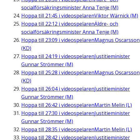
socialförsäkringsminister Anna Tenje (M)
Hoppa till
21:45
i videospelaren
Viktor Wärnick (M)
Hoppa till
22:12
i videospelaren
Äldre- och
socialförsäkringsminister Anna Tenje (M)
Hoppa till
23:09
i videospelaren
Magnus Oscarsson
(KD)
Hoppa till
24:19
i videospelaren
Justitieminister
Gunnar Strömmer (M)
Hoppa till
25:28
i videospelaren
Magnus Oscarsson
(KD)
Hoppa till
26:04
i videospelaren
Justitieminister
Gunnar Strömmer (M)
Hoppa till
26:42
i videospelaren
Martin Melin (L)
Hoppa till
27:30
i videospelaren
Justitieminister
Gunnar Strömmer (M)
Hoppa till
28:35
i videospelaren
Martin Melin (L)
Hoppa till
28:42
i videospelaren
Justitieminister