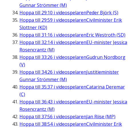
Gunnar Strömmer (M)
Hoppa till
29:10
i videospelaren
Peder Björk (S)
Hoppa till
29:59
i videospelaren
Civilminister Erik
Slottner (KD)
Hoppa till
31:16
i videospelaren
Eric Westroth (SD)
Hoppa till
32:14
i videospelaren
EU-minister Jessica
Rosencrantz (M)
Hoppa till
33:26
i videospelaren
Gudrun Nordborg
(V)
Hoppa till
34:26
i videospelaren
Justitieminister
Gunnar Strömmer (M)
Hoppa till
35:37
i videospelaren
Catarina Deremar
(C)
Hoppa till
36:43
i videospelaren
EU-minister Jessica
Rosencrantz (M)
Hoppa till
37:56
i videospelaren
Jan Riise (MP)
Hoppa till
38:54
i videospelaren
Civilminister Erik