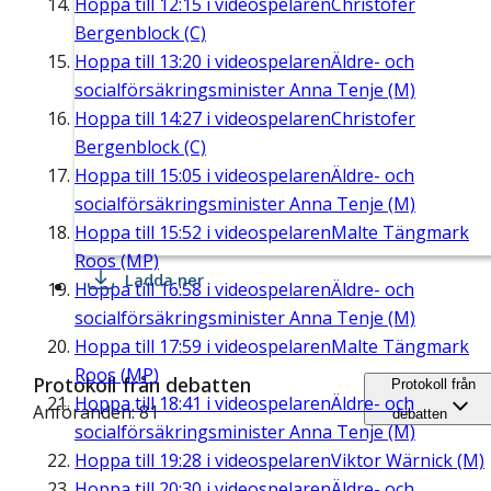
Hoppa till
12:15
i videospelaren
Christofer
Bergenblock (C)
Hoppa till
13:20
i videospelaren
Äldre- och
socialförsäkringsminister Anna Tenje (M)
Hoppa till
14:27
i videospelaren
Christofer
Bergenblock (C)
Hoppa till
15:05
i videospelaren
Äldre- och
socialförsäkringsminister Anna Tenje (M)
Hoppa till
15:52
i videospelaren
Malte Tängmark
Roos (MP)
Ladda ner
Hoppa till
16:58
i videospelaren
Äldre- och
socialförsäkringsminister Anna Tenje (M)
Hoppa till
17:59
i videospelaren
Malte Tängmark
Roos (MP)
Protokoll från debatten
Protokoll från
Hoppa till
18:41
i videospelaren
Äldre- och
Anföranden: 81
debatten
socialförsäkringsminister Anna Tenje (M)
Hoppa till
19:28
i videospelaren
Viktor Wärnick (M)
Hoppa till
20:30
i videospelaren
Äldre- och