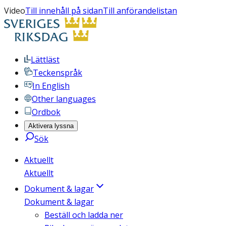
Video
Till innehåll på sidan
Till anförandelistan
Lättläst
Teckenspråk
In English
Other languages
Ordbok
Aktivera lyssna
Sök
Aktuellt
Aktuellt
Dokument & lagar
Dokument & lagar
Beställ och ladda ner