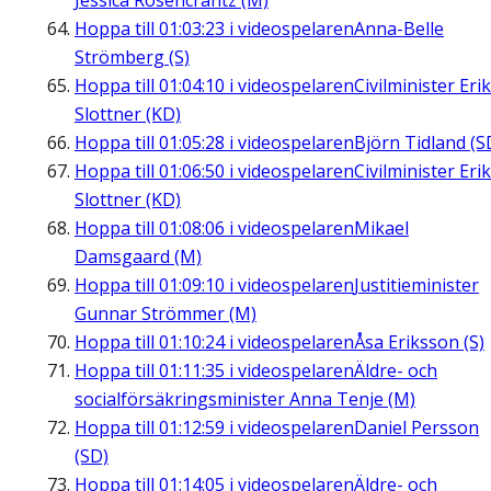
Jessica Rosencrantz (M)
Hoppa till
01:03:23
i videospelaren
Anna-Belle
Strömberg (S)
Hoppa till
01:04:10
i videospelaren
Civilminister Erik
Slottner (KD)
Hoppa till
01:05:28
i videospelaren
Björn Tidland (S
Hoppa till
01:06:50
i videospelaren
Civilminister Erik
Slottner (KD)
Hoppa till
01:08:06
i videospelaren
Mikael
Damsgaard (M)
Hoppa till
01:09:10
i videospelaren
Justitieminister
Gunnar Strömmer (M)
Hoppa till
01:10:24
i videospelaren
Åsa Eriksson (S)
Hoppa till
01:11:35
i videospelaren
Äldre- och
socialförsäkringsminister Anna Tenje (M)
Hoppa till
01:12:59
i videospelaren
Daniel Persson
(SD)
Hoppa till
01:14:05
i videospelaren
Äldre- och