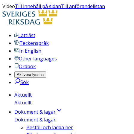
Video
Till innehåll på sidan
Till anförandelistan
Lättläst
Teckenspråk
In English
Other languages
Ordbok
Aktivera lyssna
Sök
Aktuellt
Aktuellt
Dokument & lagar
Dokument & lagar
Beställ och ladda ner