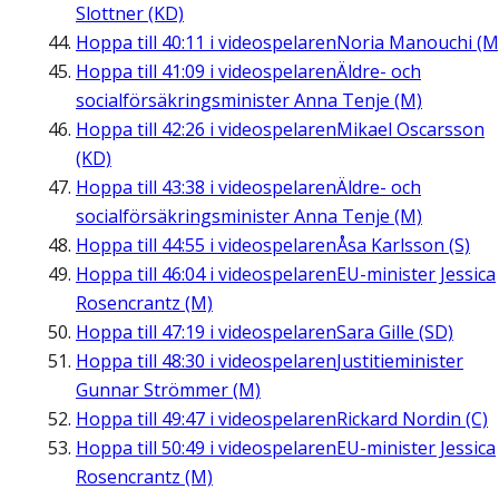
Slottner (KD)
Hoppa till
40:11
i videospelaren
Noria Manouchi (M
Hoppa till
41:09
i videospelaren
Äldre- och
socialförsäkringsminister Anna Tenje (M)
Hoppa till
42:26
i videospelaren
Mikael Oscarsson
(KD)
Hoppa till
43:38
i videospelaren
Äldre- och
socialförsäkringsminister Anna Tenje (M)
Hoppa till
44:55
i videospelaren
Åsa Karlsson (S)
Hoppa till
46:04
i videospelaren
EU-minister Jessica
Rosencrantz (M)
Hoppa till
47:19
i videospelaren
Sara Gille (SD)
Hoppa till
48:30
i videospelaren
Justitieminister
Gunnar Strömmer (M)
Hoppa till
49:47
i videospelaren
Rickard Nordin (C)
Hoppa till
50:49
i videospelaren
EU-minister Jessica
Rosencrantz (M)