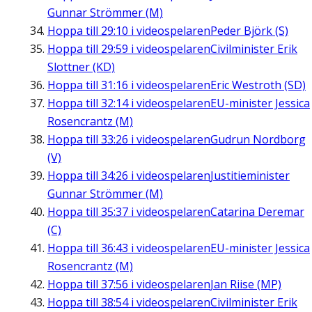
Gunnar Strömmer (M)
Hoppa till
29:10
i videospelaren
Peder Björk (S)
Hoppa till
29:59
i videospelaren
Civilminister Erik
Slottner (KD)
Hoppa till
31:16
i videospelaren
Eric Westroth (SD)
Hoppa till
32:14
i videospelaren
EU-minister Jessica
Rosencrantz (M)
Hoppa till
33:26
i videospelaren
Gudrun Nordborg
(V)
Hoppa till
34:26
i videospelaren
Justitieminister
Gunnar Strömmer (M)
Hoppa till
35:37
i videospelaren
Catarina Deremar
(C)
Hoppa till
36:43
i videospelaren
EU-minister Jessica
Rosencrantz (M)
Hoppa till
37:56
i videospelaren
Jan Riise (MP)
Hoppa till
38:54
i videospelaren
Civilminister Erik