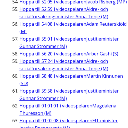
Hoppa till
52:05
i videospelaren
Jacob Risberg (MP)
Hoppa till
52:59
i videospelaren
Äldre- och
socialförsäkringsminister Anna Tenje (M)
Hoppa till
54:08
i videospelaren
Adam Reuterskiöld
(M)
Hoppa till
55:01
i videospelaren
Justitieminister
Gunnar Strömmer (M)
Hoppa till
56:20
i videospelaren
Arber Gashi (S)
Hoppa till
57:24
i videospelaren
Äldre- och
socialförsäkringsminister Anna Tenje (M)
Hoppa till
58:48
i videospelaren
Martin Kinnunen
(SD)
Hoppa till
59:58
i videospelaren
Justitieminister
Gunnar Strömmer (M)
Hoppa till
01:01:01
i videospelaren
Magdalena
Thuresson (M)
Hoppa till
01:02:08
i videospelaren
EU-minister