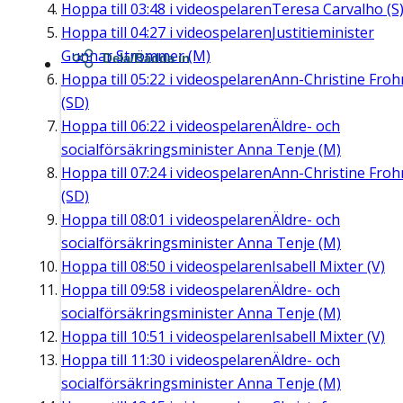
Hoppa till
03:48
i videospelaren
Teresa Carvalho (S
Hoppa till
04:27
i videospelaren
Justitieminister
Gunnar Strömmer (M)
Dela/Bädda in
Hoppa till
05:22
i videospelaren
Ann-Christine Fro
(SD)
Hoppa till
06:22
i videospelaren
Äldre- och
socialförsäkringsminister Anna Tenje (M)
Hoppa till
07:24
i videospelaren
Ann-Christine Fro
(SD)
Hoppa till
08:01
i videospelaren
Äldre- och
socialförsäkringsminister Anna Tenje (M)
Hoppa till
08:50
i videospelaren
Isabell Mixter (V)
Hoppa till
09:58
i videospelaren
Äldre- och
socialförsäkringsminister Anna Tenje (M)
Hoppa till
10:51
i videospelaren
Isabell Mixter (V)
Hoppa till
11:30
i videospelaren
Äldre- och
socialförsäkringsminister Anna Tenje (M)