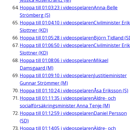
Jessica Rosencrantz (M)
Hoppa till
01:03:23
i videospelaren
Anna-Belle
Strömberg (S)
Hoppa till
01:04:10
i videospelaren
Civilminister Erik
Slottner (KD)
Hoppa till
01:05:28
i videospelaren
Björn Tidland (S
Hoppa till
01:06:50
i videospelaren
Civilminister Erik
Slottner (KD)
Hoppa till
01:08:06
i videospelaren
Mikael
Damsgaard (M)
Hoppa till
01:09:10
i videospelaren
Justitieminister
Gunnar Strömmer (M)
Hoppa till
01:10:24
i videospelaren
Åsa Eriksson (S)
Hoppa till
01:11:35
i videospelaren
Äldre- och
socialförsäkringsminister Anna Tenje (M)
Hoppa till
01:12:59
i videospelaren
Daniel Persson
(SD)
Hoppa till
01:14:05
i videospelaren
Äldre- och