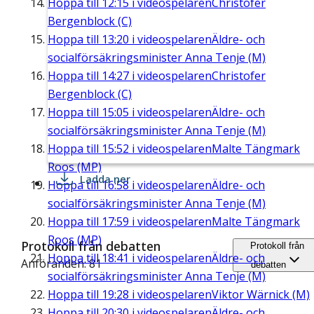
Hoppa till
12:15
i videospelaren
Christofer
Bergenblock (C)
Hoppa till
13:20
i videospelaren
Äldre- och
socialförsäkringsminister Anna Tenje (M)
Hoppa till
14:27
i videospelaren
Christofer
Bergenblock (C)
Hoppa till
15:05
i videospelaren
Äldre- och
socialförsäkringsminister Anna Tenje (M)
Hoppa till
15:52
i videospelaren
Malte Tängmark
Roos (MP)
Ladda ner
Hoppa till
16:58
i videospelaren
Äldre- och
socialförsäkringsminister Anna Tenje (M)
Hoppa till
17:59
i videospelaren
Malte Tängmark
Roos (MP)
Protokoll från debatten
Protokoll från
Hoppa till
18:41
i videospelaren
Äldre- och
Anföranden: 81
debatten
socialförsäkringsminister Anna Tenje (M)
Hoppa till
19:28
i videospelaren
Viktor Wärnick (M)
Hoppa till
20:30
i videospelaren
Äldre- och