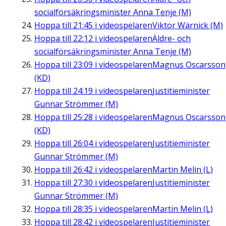
socialförsäkringsminister Anna Tenje (M)
Hoppa till
21:45
i videospelaren
Viktor Wärnick (M)
Hoppa till
22:12
i videospelaren
Äldre- och
socialförsäkringsminister Anna Tenje (M)
Hoppa till
23:09
i videospelaren
Magnus Oscarsson
(KD)
Hoppa till
24:19
i videospelaren
Justitieminister
Gunnar Strömmer (M)
Hoppa till
25:28
i videospelaren
Magnus Oscarsson
(KD)
Hoppa till
26:04
i videospelaren
Justitieminister
Gunnar Strömmer (M)
Hoppa till
26:42
i videospelaren
Martin Melin (L)
Hoppa till
27:30
i videospelaren
Justitieminister
Gunnar Strömmer (M)
Hoppa till
28:35
i videospelaren
Martin Melin (L)
Hoppa till
28:42
i videospelaren
Justitieminister