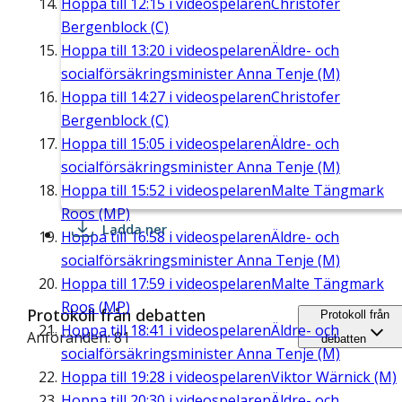
Hoppa till
12:15
i videospelaren
Christofer
Bergenblock (C)
Hoppa till
13:20
i videospelaren
Äldre- och
socialförsäkringsminister Anna Tenje (M)
Hoppa till
14:27
i videospelaren
Christofer
Bergenblock (C)
Hoppa till
15:05
i videospelaren
Äldre- och
socialförsäkringsminister Anna Tenje (M)
Hoppa till
15:52
i videospelaren
Malte Tängmark
Roos (MP)
Ladda ner
Hoppa till
16:58
i videospelaren
Äldre- och
socialförsäkringsminister Anna Tenje (M)
Hoppa till
17:59
i videospelaren
Malte Tängmark
Roos (MP)
Protokoll från debatten
Protokoll från
Hoppa till
18:41
i videospelaren
Äldre- och
Anföranden: 81
debatten
socialförsäkringsminister Anna Tenje (M)
Hoppa till
19:28
i videospelaren
Viktor Wärnick (M)
Hoppa till
20:30
i videospelaren
Äldre- och