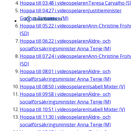
Hoppa till
03:48
i videospelaren
Teresa Carvalho (S
Hoppa till
04:27
i videospelaren
Justitieminister
Gunnar Strömmer (M)
Dela/Bädda in
Hoppa till
05:22
i videospelaren
Ann-Christine Fro
(SD)
Hoppa till
06:22
i videospelaren
Äldre- och
socialförsäkringsminister Anna Tenje (M)
Hoppa till
07:24
i videospelaren
Ann-Christine Fro
(SD)
Hoppa till
08:01
i videospelaren
Äldre- och
socialförsäkringsminister Anna Tenje (M)
Hoppa till
08:50
i videospelaren
Isabell Mixter (V)
Hoppa till
09:58
i videospelaren
Äldre- och
socialförsäkringsminister Anna Tenje (M)
Hoppa till
10:51
i videospelaren
Isabell Mixter (V)
Hoppa till
11:30
i videospelaren
Äldre- och
socialförsäkringsminister Anna Tenje (M)