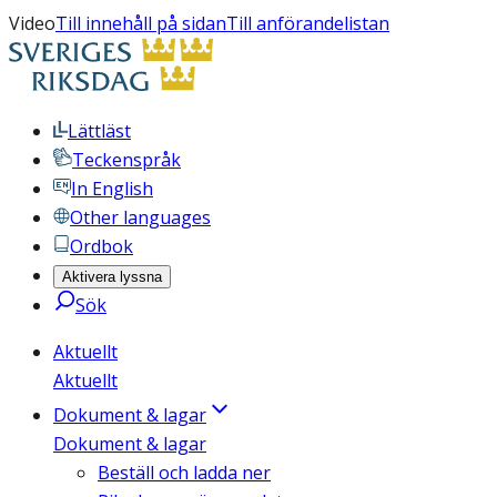
Video
Till innehåll på sidan
Till anförandelistan
Lättläst
Teckenspråk
In English
Other languages
Ordbok
Aktivera lyssna
Sök
Aktuellt
Aktuellt
Dokument & lagar
Dokument & lagar
Beställ och ladda ner