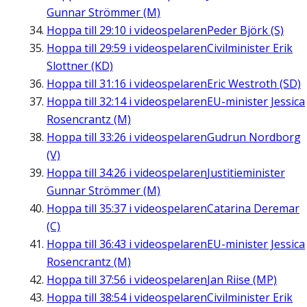
Gunnar Strömmer (M)
Hoppa till
29:10
i videospelaren
Peder Björk (S)
Hoppa till
29:59
i videospelaren
Civilminister Erik
Slottner (KD)
Hoppa till
31:16
i videospelaren
Eric Westroth (SD)
Hoppa till
32:14
i videospelaren
EU-minister Jessica
Rosencrantz (M)
Hoppa till
33:26
i videospelaren
Gudrun Nordborg
(V)
Hoppa till
34:26
i videospelaren
Justitieminister
Gunnar Strömmer (M)
Hoppa till
35:37
i videospelaren
Catarina Deremar
(C)
Hoppa till
36:43
i videospelaren
EU-minister Jessica
Rosencrantz (M)
Hoppa till
37:56
i videospelaren
Jan Riise (MP)
Hoppa till
38:54
i videospelaren
Civilminister Erik