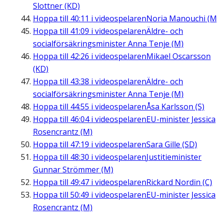
Slottner (KD)
Hoppa till
40:11
i videospelaren
Noria Manouchi (M
Hoppa till
41:09
i videospelaren
Äldre- och
socialförsäkringsminister Anna Tenje (M)
Hoppa till
42:26
i videospelaren
Mikael Oscarsson
(KD)
Hoppa till
43:38
i videospelaren
Äldre- och
socialförsäkringsminister Anna Tenje (M)
Hoppa till
44:55
i videospelaren
Åsa Karlsson (S)
Hoppa till
46:04
i videospelaren
EU-minister Jessica
Rosencrantz (M)
Hoppa till
47:19
i videospelaren
Sara Gille (SD)
Hoppa till
48:30
i videospelaren
Justitieminister
Gunnar Strömmer (M)
Hoppa till
49:47
i videospelaren
Rickard Nordin (C)
Hoppa till
50:49
i videospelaren
EU-minister Jessica
Rosencrantz (M)