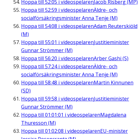
Hoppa till
52:05
i videospelaren
Jacob Risberg (MP)
Hoppa till
52:59
i videospelaren
Äldre- och
socialförsäkringsminister Anna Tenje (M)
Hoppa till
54:08
i videospelaren
Adam Reuterskiöld
(M)
Hoppa till
55:01
i videospelaren
Justitieminister
Gunnar Strömmer (M)
Hoppa till
56:20
i videospelaren
Arber Gashi (S)
Hoppa till
57:24
i videospelaren
Äldre- och
socialförsäkringsminister Anna Tenje (M)
Hoppa till
58:48
i videospelaren
Martin Kinnunen
(SD)
Hoppa till
59:58
i videospelaren
Justitieminister
Gunnar Strömmer (M)
Hoppa till
01:01:01
i videospelaren
Magdalena
Thuresson (M)
Hoppa till
01:02:08
i videospelaren
EU-minister