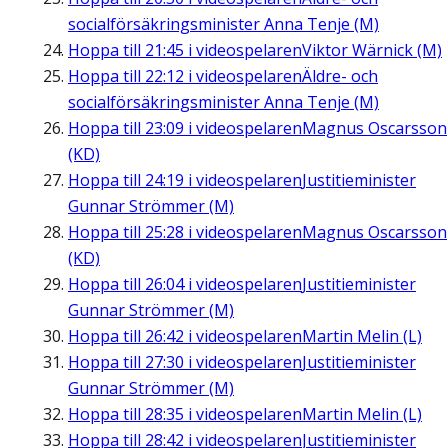
socialförsäkringsminister Anna Tenje (M)
Hoppa till
21:45
i videospelaren
Viktor Wärnick (M)
Hoppa till
22:12
i videospelaren
Äldre- och
socialförsäkringsminister Anna Tenje (M)
Hoppa till
23:09
i videospelaren
Magnus Oscarsson
(KD)
Hoppa till
24:19
i videospelaren
Justitieminister
Gunnar Strömmer (M)
Hoppa till
25:28
i videospelaren
Magnus Oscarsson
(KD)
Hoppa till
26:04
i videospelaren
Justitieminister
Gunnar Strömmer (M)
Hoppa till
26:42
i videospelaren
Martin Melin (L)
Hoppa till
27:30
i videospelaren
Justitieminister
Gunnar Strömmer (M)
Hoppa till
28:35
i videospelaren
Martin Melin (L)
Hoppa till
28:42
i videospelaren
Justitieminister