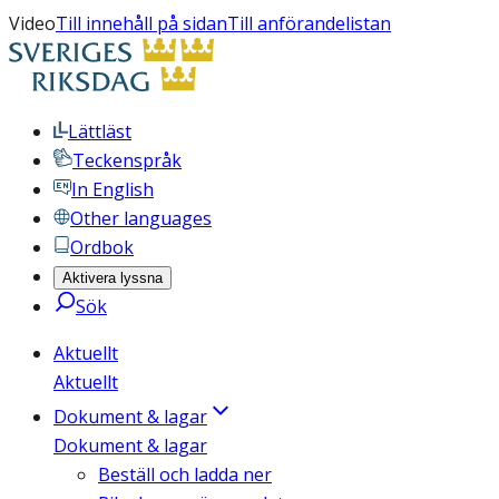
Video
Till innehåll på sidan
Till anförandelistan
Lättläst
Teckenspråk
In English
Other languages
Ordbok
Aktivera lyssna
Sök
Aktuellt
Aktuellt
Dokument & lagar
Dokument & lagar
Beställ och ladda ner