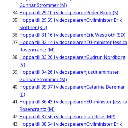
Gunnar Strömmer (M)
Hoppa till
29:10
i videospelaren
Peder Björk (S)
Hoppa till
29:59
i videospelaren
Civilminister Erik
Slottner (KD)
Hoppa till
31:16
i videospelaren
Eric Westroth (SD)
Hoppa till
32:14
i videospelaren
EU-minister Jessica
Rosencrantz (M)
Hoppa till
33:26
i videospelaren
Gudrun Nordborg
(V)
Hoppa till
34:26
i videospelaren
Justitieminister
Gunnar Strömmer (M)
Hoppa till
35:37
i videospelaren
Catarina Deremar
(C)
Hoppa till
36:43
i videospelaren
EU-minister Jessica
Rosencrantz (M)
Hoppa till
37:56
i videospelaren
Jan Riise (MP)
Hoppa till
38:54
i videospelaren
Civilminister Erik