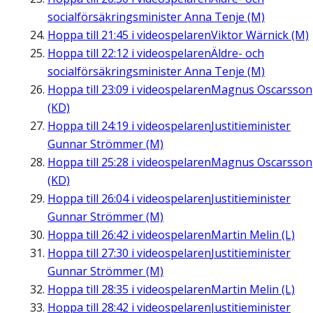
socialförsäkringsminister Anna Tenje (M)
Hoppa till
21:45
i videospelaren
Viktor Wärnick (M)
Hoppa till
22:12
i videospelaren
Äldre- och
socialförsäkringsminister Anna Tenje (M)
Hoppa till
23:09
i videospelaren
Magnus Oscarsson
(KD)
Hoppa till
24:19
i videospelaren
Justitieminister
Gunnar Strömmer (M)
Hoppa till
25:28
i videospelaren
Magnus Oscarsson
(KD)
Hoppa till
26:04
i videospelaren
Justitieminister
Gunnar Strömmer (M)
Hoppa till
26:42
i videospelaren
Martin Melin (L)
Hoppa till
27:30
i videospelaren
Justitieminister
Gunnar Strömmer (M)
Hoppa till
28:35
i videospelaren
Martin Melin (L)
Hoppa till
28:42
i videospelaren
Justitieminister