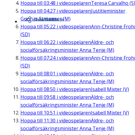
Hoppa till
03:48
i videospelaren
Teresa Carvalho (S
Hoppa till
04:27
i videospelaren
Justitieminister
Gunnar Strömmer (M)
Dela/Bädda in
Hoppa till
05:22
i videospelaren
Ann-Christine Fro
(SD)
Hoppa till
06:22
i videospelaren
Äldre- och
socialförsäkringsminister Anna Tenje (M)
Hoppa till
07:24
i videospelaren
Ann-Christine Fro
(SD)
Hoppa till
08:01
i videospelaren
Äldre- och
socialförsäkringsminister Anna Tenje (M)
Hoppa till
08:50
i videospelaren
Isabell Mixter (V)
Hoppa till
09:58
i videospelaren
Äldre- och
socialförsäkringsminister Anna Tenje (M)
Hoppa till
10:51
i videospelaren
Isabell Mixter (V)
Hoppa till
11:30
i videospelaren
Äldre- och
socialförsäkringsminister Anna Tenje (M)