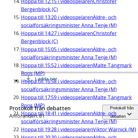
Hoppa till
12:15
i videospelaren
Christofer
Bergenblock (C)
Hoppa till
13:20
i videospelaren
Äldre- och
socialförsäkringsminister Anna Tenje (M)
Hoppa till
14:27
i videospelaren
Christofer
Bergenblock (C)
Hoppa till
15:05
i videospelaren
Äldre- och
socialförsäkringsminister Anna Tenje (M)
Hoppa till
15:52
i videospelaren
Malte Tängmark
Roos (MP)
Ladda ner
Hoppa till
16:58
i videospelaren
Äldre- och
socialförsäkringsminister Anna Tenje (M)
Hoppa till
17:59
i videospelaren
Malte Tängmark
Roos (MP)
Protokoll från debatten
Protokoll från
Hoppa till
18:41
i videospelaren
Äldre- och
Anföranden: 81
debatten
socialförsäkringsminister Anna Tenje (M)
Hoppa till
19:28
i videospelaren
Viktor Wärnick (M)
Hoppa till
20:30
i videospelaren
Äldre- och