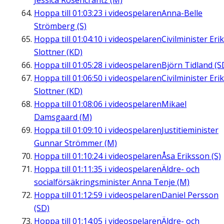
Jessica Rosencrantz (M)
Hoppa till
01:03:23
i videospelaren
Anna-Belle
Strömberg (S)
Hoppa till
01:04:10
i videospelaren
Civilminister Erik
Slottner (KD)
Hoppa till
01:05:28
i videospelaren
Björn Tidland (S
Hoppa till
01:06:50
i videospelaren
Civilminister Erik
Slottner (KD)
Hoppa till
01:08:06
i videospelaren
Mikael
Damsgaard (M)
Hoppa till
01:09:10
i videospelaren
Justitieminister
Gunnar Strömmer (M)
Hoppa till
01:10:24
i videospelaren
Åsa Eriksson (S)
Hoppa till
01:11:35
i videospelaren
Äldre- och
socialförsäkringsminister Anna Tenje (M)
Hoppa till
01:12:59
i videospelaren
Daniel Persson
(SD)
Hoppa till
01:14:05
i videospelaren
Äldre- och