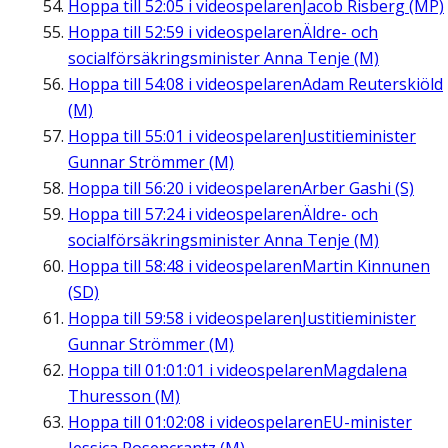
Hoppa till
52:05
i videospelaren
Jacob Risberg (MP)
Hoppa till
52:59
i videospelaren
Äldre- och
socialförsäkringsminister Anna Tenje (M)
Hoppa till
54:08
i videospelaren
Adam Reuterskiöld
(M)
Hoppa till
55:01
i videospelaren
Justitieminister
Gunnar Strömmer (M)
Hoppa till
56:20
i videospelaren
Arber Gashi (S)
Hoppa till
57:24
i videospelaren
Äldre- och
socialförsäkringsminister Anna Tenje (M)
Hoppa till
58:48
i videospelaren
Martin Kinnunen
(SD)
Hoppa till
59:58
i videospelaren
Justitieminister
Gunnar Strömmer (M)
Hoppa till
01:01:01
i videospelaren
Magdalena
Thuresson (M)
Hoppa till
01:02:08
i videospelaren
EU-minister