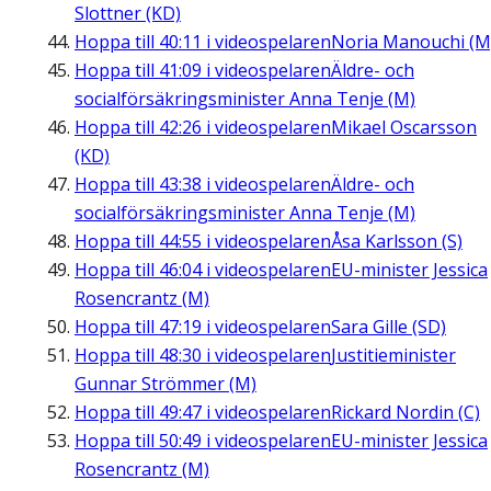
Slottner (KD)
Hoppa till
40:11
i videospelaren
Noria Manouchi (M
Hoppa till
41:09
i videospelaren
Äldre- och
socialförsäkringsminister Anna Tenje (M)
Hoppa till
42:26
i videospelaren
Mikael Oscarsson
(KD)
Hoppa till
43:38
i videospelaren
Äldre- och
socialförsäkringsminister Anna Tenje (M)
Hoppa till
44:55
i videospelaren
Åsa Karlsson (S)
Hoppa till
46:04
i videospelaren
EU-minister Jessica
Rosencrantz (M)
Hoppa till
47:19
i videospelaren
Sara Gille (SD)
Hoppa till
48:30
i videospelaren
Justitieminister
Gunnar Strömmer (M)
Hoppa till
49:47
i videospelaren
Rickard Nordin (C)
Hoppa till
50:49
i videospelaren
EU-minister Jessica
Rosencrantz (M)