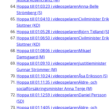
Jessica Rosencrantz (M)
Hoppa till
01:03:23
i videospelaren
Anna-Belle
Strömberg (S)
Hoppa till
01:04:10
i videospelaren
Civilminister Erik
Slottner (KD)
Hoppa till
01:05:28
i videospelaren
Björn Tidland (S
Hoppa till
01:06:50
i videospelaren
Civilminister Erik
Slottner (KD)
Hoppa till
01:08:06
i videospelaren
Mikael
Damsgaard (M)
Hoppa till
01:09:10
i videospelaren
Justitieminister
Gunnar Strömmer (M)
Hoppa till
01:10:24
i videospelaren
Åsa Eriksson (S)
Hoppa till
01:11:35
i videospelaren
Äldre- och
socialförsäkringsminister Anna Tenje (M)
Hoppa till
01:12:59
i videospelaren
Daniel Persson
(SD)
Hoppa till
01:14:05
i videospelaren
Äldre- och