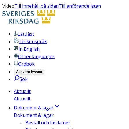
Video
Till innehåll på sidan
Till anförandelistan
Lättläst
Teckenspråk
In English
Other languages
Ordbok
Aktivera lyssna
Sök
Aktuellt
Aktuellt
Dokument & lagar
Dokument & lagar
Beställ och ladda ner