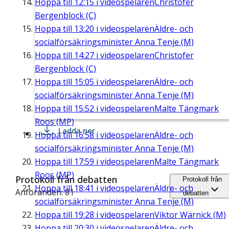
Hoppa till
12:15
i videospelaren
Christofer
Bergenblock (C)
Hoppa till
13:20
i videospelaren
Äldre- och
socialförsäkringsminister Anna Tenje (M)
Hoppa till
14:27
i videospelaren
Christofer
Bergenblock (C)
Hoppa till
15:05
i videospelaren
Äldre- och
socialförsäkringsminister Anna Tenje (M)
Hoppa till
15:52
i videospelaren
Malte Tängmark
Roos (MP)
Ladda ner
Hoppa till
16:58
i videospelaren
Äldre- och
socialförsäkringsminister Anna Tenje (M)
Hoppa till
17:59
i videospelaren
Malte Tängmark
Roos (MP)
Protokoll från debatten
Protokoll från
Hoppa till
18:41
i videospelaren
Äldre- och
Anföranden: 81
debatten
socialförsäkringsminister Anna Tenje (M)
Hoppa till
19:28
i videospelaren
Viktor Wärnick (M)
Hoppa till
20:30
i videospelaren
Äldre- och