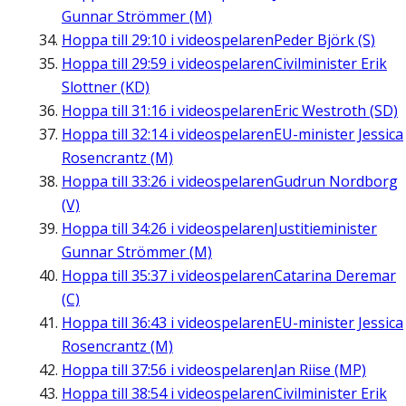
Gunnar Strömmer (M)
Hoppa till
29:10
i videospelaren
Peder Björk (S)
Hoppa till
29:59
i videospelaren
Civilminister Erik
Slottner (KD)
Hoppa till
31:16
i videospelaren
Eric Westroth (SD)
Hoppa till
32:14
i videospelaren
EU-minister Jessica
Rosencrantz (M)
Hoppa till
33:26
i videospelaren
Gudrun Nordborg
(V)
Hoppa till
34:26
i videospelaren
Justitieminister
Gunnar Strömmer (M)
Hoppa till
35:37
i videospelaren
Catarina Deremar
(C)
Hoppa till
36:43
i videospelaren
EU-minister Jessica
Rosencrantz (M)
Hoppa till
37:56
i videospelaren
Jan Riise (MP)
Hoppa till
38:54
i videospelaren
Civilminister Erik