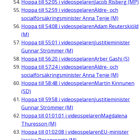
Hoppa till
52:05
i videospelaren
Jacob Risberg (MP)
Hoppa till
52:59
i videospelaren
Äldre- och
socialförsäkringsminister Anna Tenje (M)
Hoppa till
54:08
i videospelaren
Adam Reuterskiöld
(M)
Hoppa till
55:01
i videospelaren
Justitieminister
Gunnar Strömmer (M)
Hoppa till
56:20
i videospelaren
Arber Gashi (S)
Hoppa till
57:24
i videospelaren
Äldre- och
socialförsäkringsminister Anna Tenje (M)
Hoppa till
58:48
i videospelaren
Martin Kinnunen
(SD)
Hoppa till
59:58
i videospelaren
Justitieminister
Gunnar Strömmer (M)
Hoppa till
01:01:01
i videospelaren
Magdalena
Thuresson (M)
Hoppa till
01:02:08
i videospelaren
EU-minister