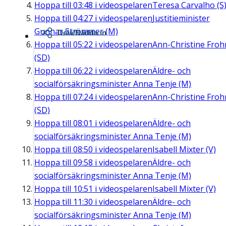
Hoppa till
03:48
i videospelaren
Teresa Carvalho (S
Hoppa till
04:27
i videospelaren
Justitieminister
Gunnar Strömmer (M)
Dela/Bädda in
Hoppa till
05:22
i videospelaren
Ann-Christine Fro
(SD)
Hoppa till
06:22
i videospelaren
Äldre- och
socialförsäkringsminister Anna Tenje (M)
Hoppa till
07:24
i videospelaren
Ann-Christine Fro
(SD)
Hoppa till
08:01
i videospelaren
Äldre- och
socialförsäkringsminister Anna Tenje (M)
Hoppa till
08:50
i videospelaren
Isabell Mixter (V)
Hoppa till
09:58
i videospelaren
Äldre- och
socialförsäkringsminister Anna Tenje (M)
Hoppa till
10:51
i videospelaren
Isabell Mixter (V)
Hoppa till
11:30
i videospelaren
Äldre- och
socialförsäkringsminister Anna Tenje (M)