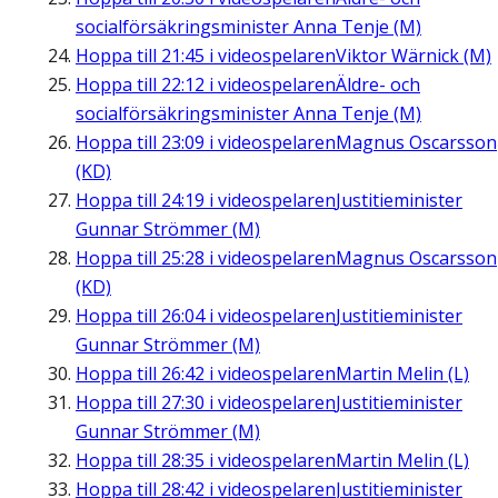
socialförsäkringsminister Anna Tenje (M)
Hoppa till
21:45
i videospelaren
Viktor Wärnick (M)
Hoppa till
22:12
i videospelaren
Äldre- och
socialförsäkringsminister Anna Tenje (M)
Hoppa till
23:09
i videospelaren
Magnus Oscarsson
(KD)
Hoppa till
24:19
i videospelaren
Justitieminister
Gunnar Strömmer (M)
Hoppa till
25:28
i videospelaren
Magnus Oscarsson
(KD)
Hoppa till
26:04
i videospelaren
Justitieminister
Gunnar Strömmer (M)
Hoppa till
26:42
i videospelaren
Martin Melin (L)
Hoppa till
27:30
i videospelaren
Justitieminister
Gunnar Strömmer (M)
Hoppa till
28:35
i videospelaren
Martin Melin (L)
Hoppa till
28:42
i videospelaren
Justitieminister