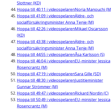
Slottner (KD)
Hoppa till
40:11
i videospelaren
Noria Manouchi (M
Hoppa till
41:09
i videospelaren
Äldre- och
socialförsäkringsminister Anna Tenje (M)
Hoppa till
42:26
i videospelaren
Mikael Oscarsson
(KD)
Hoppa till
43:38
i videospelaren
Äldre- och
socialförsäkringsminister Anna Tenje (M)
Hoppa till
44:55
i videospelaren
Åsa Karlsson (S)
Hoppa till
46:04
i videospelaren
EU-minister Jessica
Rosencrantz (M)
Hoppa till
47:19
i videospelaren
Sara Gille (SD)
Hoppa till
48:30
i videospelaren
Justitieminister
Gunnar Strömmer (M)
Hoppa till
49:47
i videospelaren
Rickard Nordin (C)
Hoppa till
50:49
i videospelaren
EU-minister Jessica
Rosencrantz (M)