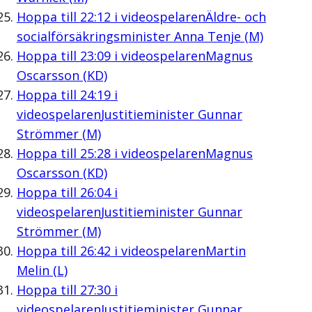
Hoppa till
22:12
i videospelaren
Äldre- och
socialförsäkringsminister Anna Tenje (M)
Hoppa till
23:09
i videospelaren
Magnus
Oscarsson (KD)
Hoppa till
24:19
i
videospelaren
Justitieminister Gunnar
Strömmer (M)
Hoppa till
25:28
i videospelaren
Magnus
Oscarsson (KD)
Hoppa till
26:04
i
videospelaren
Justitieminister Gunnar
Strömmer (M)
Hoppa till
26:42
i videospelaren
Martin
Melin (L)
Hoppa till
27:30
i
videospelaren
Justitieminister Gunnar