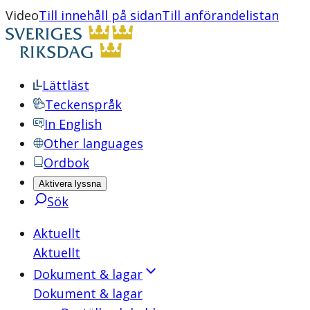
Video
Till innehåll på sidan
Till anförandelistan
Lättläst
Teckenspråk
In English
Other languages
Ordbok
Aktivera lyssna
Sök
Aktuellt
Aktuellt
Dokument & lagar
Dokument & lagar