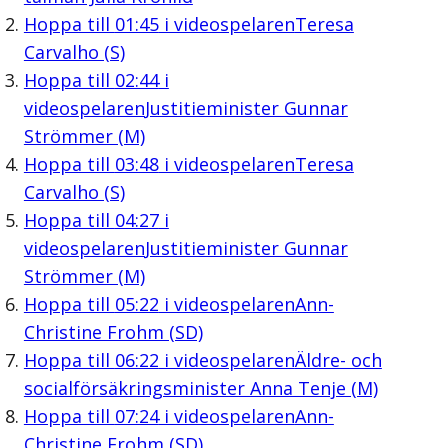
Hoppa till
01:45
i videospelaren
Teresa
Carvalho (S)
Hoppa till
02:44
i
videospelaren
Justitieminister Gunnar
Strömmer (M)
Hoppa till
03:48
i videospelaren
Teresa
Carvalho (S)
Hoppa till
04:27
i
videospelaren
Justitieminister Gunnar
Strömmer (M)
Hoppa till
05:22
i videospelaren
Ann-
Christine Frohm (SD)
Hoppa till
06:22
i videospelaren
Äldre- och
socialförsäkringsminister Anna Tenje (M)
Hoppa till
07:24
i videospelaren
Ann-
Christine Frohm (SD)