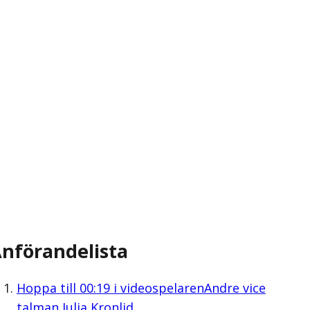
nförandelista
Hoppa till
00:19
i videospelaren
Andre vice
talman Julia Kronlid