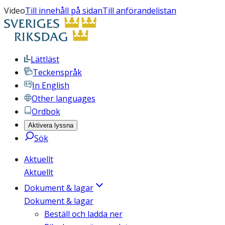
Video
Till innehåll på sidan
Till anförandelistan
Lättläst
Teckenspråk
In English
Other languages
Ordbok
Aktivera lyssna
Sök
Aktuellt
Aktuellt
Dokument & lagar
Dokument & lagar
Beställ och ladda ner