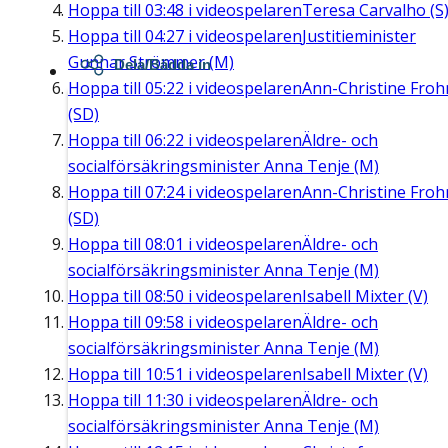
Hoppa till
03:48
i videospelaren
Teresa Carvalho (S
Hoppa till
04:27
i videospelaren
Justitieminister
Gunnar Strömmer (M)
Dela/Bädda in
Hoppa till
05:22
i videospelaren
Ann-Christine Fro
(SD)
Hoppa till
06:22
i videospelaren
Äldre- och
socialförsäkringsminister Anna Tenje (M)
Hoppa till
07:24
i videospelaren
Ann-Christine Fro
(SD)
Hoppa till
08:01
i videospelaren
Äldre- och
socialförsäkringsminister Anna Tenje (M)
Hoppa till
08:50
i videospelaren
Isabell Mixter (V)
Hoppa till
09:58
i videospelaren
Äldre- och
socialförsäkringsminister Anna Tenje (M)
Hoppa till
10:51
i videospelaren
Isabell Mixter (V)
Hoppa till
11:30
i videospelaren
Äldre- och
socialförsäkringsminister Anna Tenje (M)