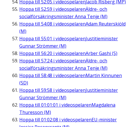
Hoppa till
52:05
i videospelaren
Jacob Risberg (MP)
Hoppa till
52:59
i videospelaren
Äldre- och
socialförsäkringsminister Anna Tenje (M)
Hoppa till
54:08
i videospelaren
Adam Reuterskiöld
(M)
Hoppa till
55:01
i videospelaren
Justitieminister
Gunnar Strömmer (M)
Hoppa till
56:20
i videospelaren
Arber Gashi (S)
Hoppa till
57:24
i videospelaren
Äldre- och
socialförsäkringsminister Anna Tenje (M)
Hoppa till
58:48
i videospelaren
Martin Kinnunen
(SD)
Hoppa till
59:58
i videospelaren
Justitieminister
Gunnar Strömmer (M)
Hoppa till
01:01:01
i videospelaren
Magdalena
Thuresson (M)
Hoppa till
01:02:08
i videospelaren
EU-minister