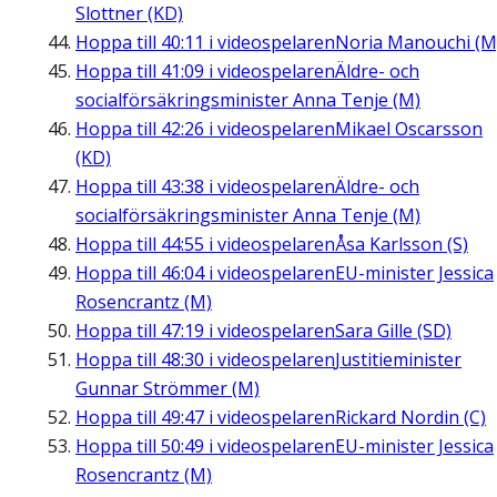
Slottner (KD)
Hoppa till
40:11
i videospelaren
Noria Manouchi (M
Hoppa till
41:09
i videospelaren
Äldre- och
socialförsäkringsminister Anna Tenje (M)
Hoppa till
42:26
i videospelaren
Mikael Oscarsson
(KD)
Hoppa till
43:38
i videospelaren
Äldre- och
socialförsäkringsminister Anna Tenje (M)
Hoppa till
44:55
i videospelaren
Åsa Karlsson (S)
Hoppa till
46:04
i videospelaren
EU-minister Jessica
Rosencrantz (M)
Hoppa till
47:19
i videospelaren
Sara Gille (SD)
Hoppa till
48:30
i videospelaren
Justitieminister
Gunnar Strömmer (M)
Hoppa till
49:47
i videospelaren
Rickard Nordin (C)
Hoppa till
50:49
i videospelaren
EU-minister Jessica
Rosencrantz (M)