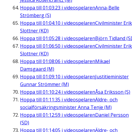
Jessica Rosencrantz (M)
Hoppa till
01:03:23
i videospelaren
Anna-Belle
Strömberg (S)
Hoppa till
01:04:10
i videospelaren
Civilminister Erik
Slottner (KD)
Hoppa till
01:05:28
i videospelaren
Björn Tidland (S
Hoppa till
01:06:50
i videospelaren
Civilminister Erik
Slottner (KD)
Hoppa till
01:08:06
i videospelaren
Mikael
Damsgaard (M)
Hoppa till
01:09:10
i videospelaren
Justitieminister
Gunnar Strömmer (M)
Hoppa till
01:10:24
i videospelaren
Åsa Eriksson (S)
Hoppa till
01:11:35
i videospelaren
Äldre- och
socialförsäkringsminister Anna Tenje (M)
Hoppa till
01:12:59
i videospelaren
Daniel Persson
(SD)
Hoppa till
01:14:05
i videospelaren
Äldre- och