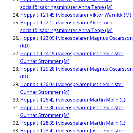
socialförsäkringsminister Anna Tenje (M)
Hoppa till
21:45
i videospelaren
Viktor Wärnick (M)
Hoppa till
22:12
i videospelaren
Äldre- och
socialförsäkringsminister Anna Tenje (M)
Hoppa till
23:09
i videospelaren
Magnus Oscarsson
(KD)
Hoppa till
24:19
i videospelaren
Justitieminister
Gunnar Strömmer (M)
Hoppa till
25:28
i videospelaren
Magnus Oscarsson
(KD)
Hoppa till
26:04
i videospelaren
Justitieminister
Gunnar Strömmer (M)
Hoppa till
26:42
i videospelaren
Martin Melin (L)
Hoppa till
27:30
i videospelaren
Justitieminister
Gunnar Strömmer (M)
Hoppa till
28:35
i videospelaren
Martin Melin (L)
Hoppa till
28:42
i videospelaren
Justitieminister