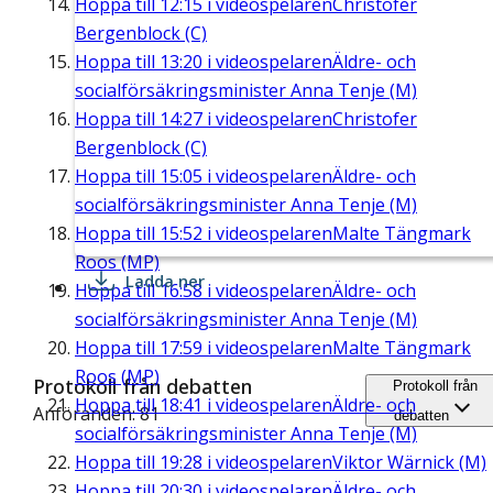
Hoppa till
12:15
i videospelaren
Christofer
Bergenblock (C)
Hoppa till
13:20
i videospelaren
Äldre- och
socialförsäkringsminister Anna Tenje (M)
Hoppa till
14:27
i videospelaren
Christofer
Bergenblock (C)
Hoppa till
15:05
i videospelaren
Äldre- och
socialförsäkringsminister Anna Tenje (M)
Hoppa till
15:52
i videospelaren
Malte Tängmark
Roos (MP)
Ladda ner
Hoppa till
16:58
i videospelaren
Äldre- och
socialförsäkringsminister Anna Tenje (M)
Hoppa till
17:59
i videospelaren
Malte Tängmark
Roos (MP)
Protokoll från debatten
Protokoll från
Hoppa till
18:41
i videospelaren
Äldre- och
Anföranden: 81
debatten
socialförsäkringsminister Anna Tenje (M)
Hoppa till
19:28
i videospelaren
Viktor Wärnick (M)
Hoppa till
20:30
i videospelaren
Äldre- och