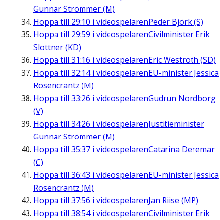
Gunnar Strömmer (M)
Hoppa till
29:10
i videospelaren
Peder Björk (S)
Hoppa till
29:59
i videospelaren
Civilminister Erik
Slottner (KD)
Hoppa till
31:16
i videospelaren
Eric Westroth (SD)
Hoppa till
32:14
i videospelaren
EU-minister Jessica
Rosencrantz (M)
Hoppa till
33:26
i videospelaren
Gudrun Nordborg
(V)
Hoppa till
34:26
i videospelaren
Justitieminister
Gunnar Strömmer (M)
Hoppa till
35:37
i videospelaren
Catarina Deremar
(C)
Hoppa till
36:43
i videospelaren
EU-minister Jessica
Rosencrantz (M)
Hoppa till
37:56
i videospelaren
Jan Riise (MP)
Hoppa till
38:54
i videospelaren
Civilminister Erik