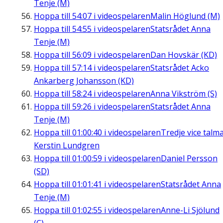
Tenje (M)
Hoppa till
54:07
i videospelaren
Malin Höglund (M)
Hoppa till
54:55
i videospelaren
Statsrådet Anna
Tenje (M)
Hoppa till
56:09
i videospelaren
Dan Hovskär (KD)
Hoppa till
57:14
i videospelaren
Statsrådet Acko
Ankarberg Johansson (KD)
Hoppa till
58:24
i videospelaren
Anna Vikström (S)
Hoppa till
59:26
i videospelaren
Statsrådet Anna
Tenje (M)
Hoppa till
01:00:40
i videospelaren
Tredje vice talm
Kerstin Lundgren
Hoppa till
01:00:59
i videospelaren
Daniel Persson
(SD)
Hoppa till
01:01:41
i videospelaren
Statsrådet Anna
Tenje (M)
Hoppa till
01:02:55
i videospelaren
Anne-Li Sjölund