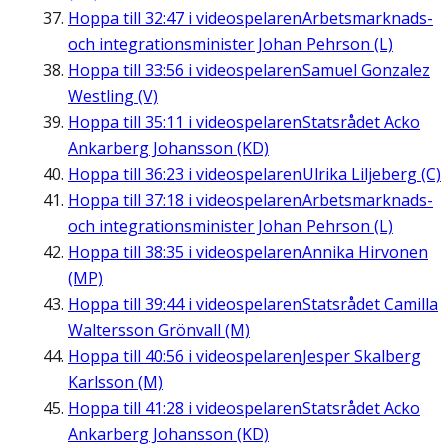
Hoppa till
32:47
i videospelaren
Arbetsmarknads-
och integrationsminister Johan Pehrson (L)
Hoppa till
33:56
i videospelaren
Samuel Gonzalez
Westling (V)
Hoppa till
35:11
i videospelaren
Statsrådet Acko
Ankarberg Johansson (KD)
Hoppa till
36:23
i videospelaren
Ulrika Liljeberg (C)
Hoppa till
37:18
i videospelaren
Arbetsmarknads-
och integrationsminister Johan Pehrson (L)
Hoppa till
38:35
i videospelaren
Annika Hirvonen
(MP)
Hoppa till
39:44
i videospelaren
Statsrådet Camilla
Waltersson Grönvall (M)
Hoppa till
40:56
i videospelaren
Jesper Skalberg
Karlsson (M)
Hoppa till
41:28
i videospelaren
Statsrådet Acko
Ankarberg Johansson (KD)