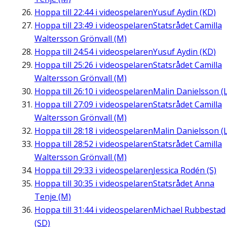
Hoppa till
22:44
i videospelaren
Yusuf Aydin (KD)
Hoppa till
23:49
i videospelaren
Statsrådet Camilla
Waltersson Grönvall (M)
Hoppa till
24:54
i videospelaren
Yusuf Aydin (KD)
Hoppa till
25:26
i videospelaren
Statsrådet Camilla
Waltersson Grönvall (M)
Hoppa till
26:10
i videospelaren
Malin Danielsson (L
Hoppa till
27:09
i videospelaren
Statsrådet Camilla
Waltersson Grönvall (M)
Hoppa till
28:18
i videospelaren
Malin Danielsson (L
Hoppa till
28:52
i videospelaren
Statsrådet Camilla
Waltersson Grönvall (M)
Hoppa till
29:33
i videospelaren
Jessica Rodén (S)
Hoppa till
30:35
i videospelaren
Statsrådet Anna
Tenje (M)
Hoppa till
31:44
i videospelaren
Michael Rubbestad
(SD)