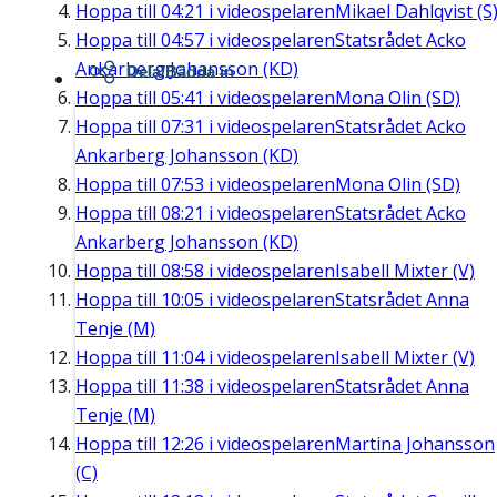
Hoppa till
04:21
i videospelaren
Mikael Dahlqvist (S
Hoppa till
04:57
i videospelaren
Statsrådet Acko
Ankarberg Johansson (KD)
Dela/Bädda in
Hoppa till
05:41
i videospelaren
Mona Olin (SD)
Hoppa till
07:31
i videospelaren
Statsrådet Acko
Ankarberg Johansson (KD)
Hoppa till
07:53
i videospelaren
Mona Olin (SD)
Hoppa till
08:21
i videospelaren
Statsrådet Acko
Ankarberg Johansson (KD)
Hoppa till
08:58
i videospelaren
Isabell Mixter (V)
Hoppa till
10:05
i videospelaren
Statsrådet Anna
Tenje (M)
Hoppa till
11:04
i videospelaren
Isabell Mixter (V)
Hoppa till
11:38
i videospelaren
Statsrådet Anna
Tenje (M)
Hoppa till
12:26
i videospelaren
Martina Johansson
(C)