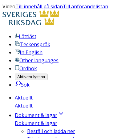
Video
Till innehåll på sidan
Till anförandelistan
Lättläst
Teckenspråk
In English
Other languages
Ordbok
Aktivera lyssna
Sök
Aktuellt
Aktuellt
Dokument & lagar
Dokument & lagar
Beställ och ladda ner