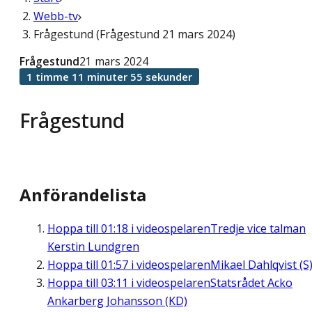
Webb-tv
Frågestund (Frågestund 21 mars 2024)
Frågestund
21 mars 2024
1 timme 11 minuter 55 sekunder
Frågestund
Anförandelista
Hoppa till
01:18
i videospelaren
Tredje vice talman
Kerstin Lundgren
Hoppa till
01:57
i videospelaren
Mikael Dahlqvist (S
Hoppa till
03:11
i videospelaren
Statsrådet Acko
Ankarberg Johansson (KD)