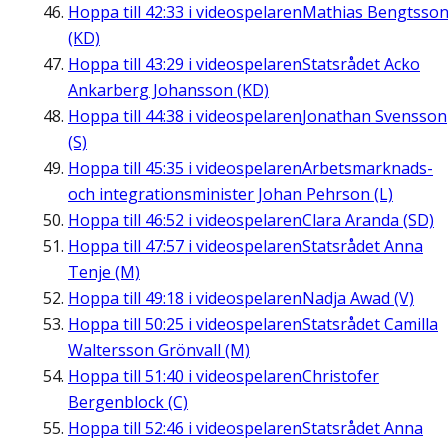
Hoppa till
42:33
i videospelaren
Mathias Bengtsso
(KD)
Hoppa till
43:29
i videospelaren
Statsrådet Acko
Ankarberg Johansson (KD)
Hoppa till
44:38
i videospelaren
Jonathan Svensson
(S)
Hoppa till
45:35
i videospelaren
Arbetsmarknads-
och integrationsminister Johan Pehrson (L)
Hoppa till
46:52
i videospelaren
Clara Aranda (SD)
Hoppa till
47:57
i videospelaren
Statsrådet Anna
Tenje (M)
Hoppa till
49:18
i videospelaren
Nadja Awad (V)
Hoppa till
50:25
i videospelaren
Statsrådet Camilla
Waltersson Grönvall (M)
Hoppa till
51:40
i videospelaren
Christofer
Bergenblock (C)
Hoppa till
52:46
i videospelaren
Statsrådet Anna