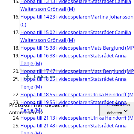
Hoppa till
13:13
i videospelaren
Statsrådet Camilla
Waltersson Grönvall (M)
Hoppa till
14:23
i videospelaren
Martina Johansson
(C)
Hoppa till
15:02
i videospelaren
Statsrådet Camilla
Waltersson Grönvall (M)
Hoppa till
15:38
i videospelaren
Mats Berglund (MP
Hoppa till
16:38
i videospelaren
Statsrådet Anna
Tenje (M)
Hoppa till
17:47
i videospelaren
Mats Berglund (MP
Ladda ner
Hoppa till
18:25
i videospelaren
Statsrådet Anna
Tenje (M)
Hoppa till
18:55
i videospelaren
Ulrika Heindorff (M
Hoppa till
19:55
i videospelaren
Statsrådet Anna
Protokoll från debatten
Protokoll från
Tenje (M)
Anföranden: 72
debatten
Hoppa till
21:13
i videospelaren
Ulrika Heindorff (M
Hoppa till
21:43
i videospelaren
Statsrådet Anna
Tenje (M)