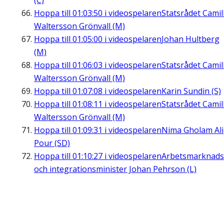
(C)
Hoppa till
01:03:50
i videospelaren
Statsrådet Camil
Waltersson Grönvall (M)
Hoppa till
01:05:00
i videospelaren
Johan Hultberg
(M)
Hoppa till
01:06:03
i videospelaren
Statsrådet Camil
Waltersson Grönvall (M)
Hoppa till
01:07:08
i videospelaren
Karin Sundin (S)
Hoppa till
01:08:11
i videospelaren
Statsrådet Camil
Waltersson Grönvall (M)
Hoppa till
01:09:31
i videospelaren
Nima Gholam Ali
Pour (SD)
Hoppa till
01:10:27
i videospelaren
Arbetsmarknads
och integrationsminister Johan Pehrson (L)