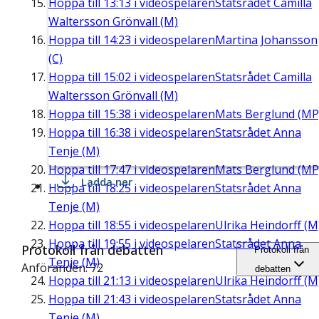
Hoppa till
13:13
i videospelaren
Statsrådet Camilla
Waltersson Grönvall (M)
Hoppa till
14:23
i videospelaren
Martina Johansson
(C)
Hoppa till
15:02
i videospelaren
Statsrådet Camilla
Waltersson Grönvall (M)
Hoppa till
15:38
i videospelaren
Mats Berglund (MP
Hoppa till
16:38
i videospelaren
Statsrådet Anna
Tenje (M)
Hoppa till
17:47
i videospelaren
Mats Berglund (MP
Ladda ner
Hoppa till
18:25
i videospelaren
Statsrådet Anna
Tenje (M)
Hoppa till
18:55
i videospelaren
Ulrika Heindorff (M
Hoppa till
19:55
i videospelaren
Statsrådet Anna
Protokoll från debatten
Protokoll från
Tenje (M)
Anföranden: 72
debatten
Hoppa till
21:13
i videospelaren
Ulrika Heindorff (M
Hoppa till
21:43
i videospelaren
Statsrådet Anna
Tenje (M)