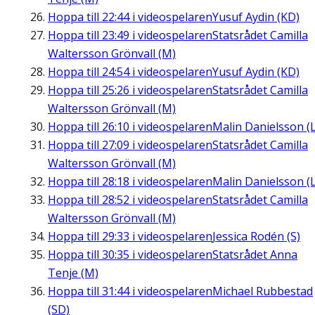
Hoppa till
22:44
i videospelaren
Yusuf Aydin (KD)
Hoppa till
23:49
i videospelaren
Statsrådet Camilla
Waltersson Grönvall (M)
Hoppa till
24:54
i videospelaren
Yusuf Aydin (KD)
Hoppa till
25:26
i videospelaren
Statsrådet Camilla
Waltersson Grönvall (M)
Hoppa till
26:10
i videospelaren
Malin Danielsson (L
Hoppa till
27:09
i videospelaren
Statsrådet Camilla
Waltersson Grönvall (M)
Hoppa till
28:18
i videospelaren
Malin Danielsson (L
Hoppa till
28:52
i videospelaren
Statsrådet Camilla
Waltersson Grönvall (M)
Hoppa till
29:33
i videospelaren
Jessica Rodén (S)
Hoppa till
30:35
i videospelaren
Statsrådet Anna
Tenje (M)
Hoppa till
31:44
i videospelaren
Michael Rubbestad
(SD)