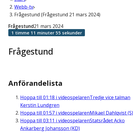
Webb-tv
Frågestund (Frågestund 21 mars 2024)
Frågestund
21 mars 2024
1 timme 11 minuter 55 sekunder
Frågestund
Anförandelista
Hoppa till
01:18
i videospelaren
Tredje vice talman
Kerstin Lundgren
Hoppa till
01:57
i videospelaren
Mikael Dahlqvist (S
Hoppa till
03:11
i videospelaren
Statsrådet Acko
Ankarberg Johansson (KD)