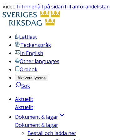
Video
Till innehåll på sidan
Till anförandelistan
Lättläst
Teckenspråk
In English
Other languages
Ordbok
Aktivera lyssna
Sök
Aktuellt
Aktuellt
Dokument & lagar
Dokument & lagar
Beställ och ladda ner