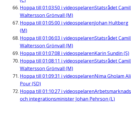
(C)
Hoppa till
01:03:50
i videospelaren
Statsrådet Camil
Waltersson Grönvall (M)
Hoppa till
01:05:00
i videospelaren
Johan Hultberg
(M)
Hoppa till
01:06:03
i videospelaren
Statsrådet Camil
Waltersson Grönvall (M)
Hoppa till
01:07:08
i videospelaren
Karin Sundin (S)
Hoppa till
01:08:11
i videospelaren
Statsrådet Camil
Waltersson Grönvall (M)
Hoppa till
01:09:31
i videospelaren
Nima Gholam Ali
Pour (SD)
Hoppa till
01:10:27
i videospelaren
Arbetsmarknads
och integrationsminister Johan Pehrson (L)