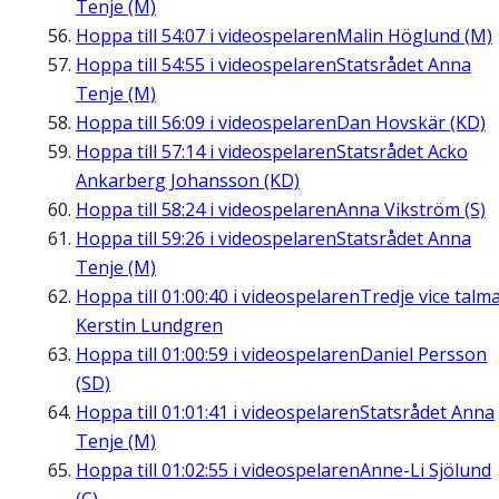
Tenje (M)
Hoppa till
54:07
i videospelaren
Malin Höglund (M)
Hoppa till
54:55
i videospelaren
Statsrådet Anna
Tenje (M)
Hoppa till
56:09
i videospelaren
Dan Hovskär (KD)
Hoppa till
57:14
i videospelaren
Statsrådet Acko
Ankarberg Johansson (KD)
Hoppa till
58:24
i videospelaren
Anna Vikström (S)
Hoppa till
59:26
i videospelaren
Statsrådet Anna
Tenje (M)
Hoppa till
01:00:40
i videospelaren
Tredje vice talm
Kerstin Lundgren
Hoppa till
01:00:59
i videospelaren
Daniel Persson
(SD)
Hoppa till
01:01:41
i videospelaren
Statsrådet Anna
Tenje (M)
Hoppa till
01:02:55
i videospelaren
Anne-Li Sjölund