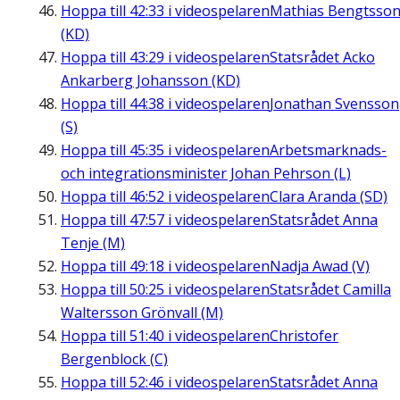
Hoppa till
42:33
i videospelaren
Mathias Bengtsso
(KD)
Hoppa till
43:29
i videospelaren
Statsrådet Acko
Ankarberg Johansson (KD)
Hoppa till
44:38
i videospelaren
Jonathan Svensson
(S)
Hoppa till
45:35
i videospelaren
Arbetsmarknads-
och integrationsminister Johan Pehrson (L)
Hoppa till
46:52
i videospelaren
Clara Aranda (SD)
Hoppa till
47:57
i videospelaren
Statsrådet Anna
Tenje (M)
Hoppa till
49:18
i videospelaren
Nadja Awad (V)
Hoppa till
50:25
i videospelaren
Statsrådet Camilla
Waltersson Grönvall (M)
Hoppa till
51:40
i videospelaren
Christofer
Bergenblock (C)
Hoppa till
52:46
i videospelaren
Statsrådet Anna