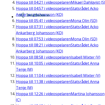
Hoppa till
04:21
i videospelaren
Mikael Dahlqvist (S
Hoppa till
04:57
i videospelaren
Statsrådet Acko
Ankarberg Johansson (KD)
Dela/Bädda in
Hoppa till
05:41
i videospelaren
Mona Olin (SD)
Hoppa till
07:31
i videospelaren
Statsrådet Acko
Ankarberg Johansson (KD)
Hoppa till
07:53
i videospelaren
Mona Olin (SD)
Hoppa till
08:21
i videospelaren
Statsrådet Acko
Ankarberg Johansson (KD)
Hoppa till
08:58
i videospelaren
Isabell Mixter (V)
Hoppa till
10:05
i videospelaren
Statsrådet Anna
Tenje (M)
Hoppa till
11:04
i videospelaren
Isabell Mixter (V)
Hoppa till
11:38
i videospelaren
Statsrådet Anna
Tenje (M)
Hoppa till
12:26
i videospelaren
Martina Johansson
(C)