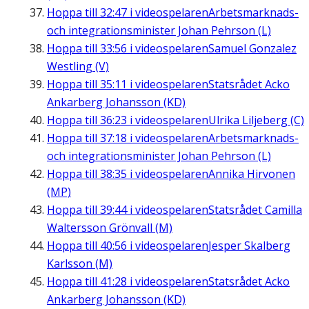
Hoppa till
32:47
i videospelaren
Arbetsmarknads-
och integrationsminister Johan Pehrson (L)
Hoppa till
33:56
i videospelaren
Samuel Gonzalez
Westling (V)
Hoppa till
35:11
i videospelaren
Statsrådet Acko
Ankarberg Johansson (KD)
Hoppa till
36:23
i videospelaren
Ulrika Liljeberg (C)
Hoppa till
37:18
i videospelaren
Arbetsmarknads-
och integrationsminister Johan Pehrson (L)
Hoppa till
38:35
i videospelaren
Annika Hirvonen
(MP)
Hoppa till
39:44
i videospelaren
Statsrådet Camilla
Waltersson Grönvall (M)
Hoppa till
40:56
i videospelaren
Jesper Skalberg
Karlsson (M)
Hoppa till
41:28
i videospelaren
Statsrådet Acko
Ankarberg Johansson (KD)