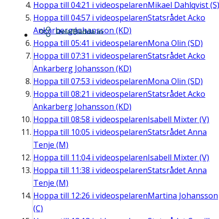
Hoppa till
04:21
i videospelaren
Mikael Dahlqvist (S
Hoppa till
04:57
i videospelaren
Statsrådet Acko
Ankarberg Johansson (KD)
Dela/Bädda in
Hoppa till
05:41
i videospelaren
Mona Olin (SD)
Hoppa till
07:31
i videospelaren
Statsrådet Acko
Ankarberg Johansson (KD)
Hoppa till
07:53
i videospelaren
Mona Olin (SD)
Hoppa till
08:21
i videospelaren
Statsrådet Acko
Ankarberg Johansson (KD)
Hoppa till
08:58
i videospelaren
Isabell Mixter (V)
Hoppa till
10:05
i videospelaren
Statsrådet Anna
Tenje (M)
Hoppa till
11:04
i videospelaren
Isabell Mixter (V)
Hoppa till
11:38
i videospelaren
Statsrådet Anna
Tenje (M)
Hoppa till
12:26
i videospelaren
Martina Johansson
(C)