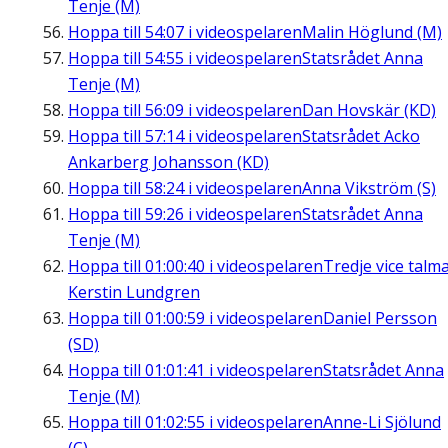
Tenje (M)
Hoppa till
54:07
i videospelaren
Malin Höglund (M)
Hoppa till
54:55
i videospelaren
Statsrådet Anna
Tenje (M)
Hoppa till
56:09
i videospelaren
Dan Hovskär (KD)
Hoppa till
57:14
i videospelaren
Statsrådet Acko
Ankarberg Johansson (KD)
Hoppa till
58:24
i videospelaren
Anna Vikström (S)
Hoppa till
59:26
i videospelaren
Statsrådet Anna
Tenje (M)
Hoppa till
01:00:40
i videospelaren
Tredje vice talm
Kerstin Lundgren
Hoppa till
01:00:59
i videospelaren
Daniel Persson
(SD)
Hoppa till
01:01:41
i videospelaren
Statsrådet Anna
Tenje (M)
Hoppa till
01:02:55
i videospelaren
Anne-Li Sjölund