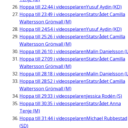
Hoppa till
22:44
i videospelaren
Yusuf Aydin (KD)
Hoppa till
23:49
i videospelaren
Statsrådet Camilla
Waltersson Grönvall (M)
Hoppa till
24:54
i videospelaren
Yusuf Aydin (KD)
Hoppa till
25:26
i videospelaren
Statsrådet Camilla
Waltersson Grönvall (M)
Hoppa till
26:10
i videospelaren
Malin Danielsson (L
Hoppa till
27:09
i videospelaren
Statsrådet Camilla
Waltersson Grönvall (M)
Hoppa till
28:18
i videospelaren
Malin Danielsson (L
Hoppa till
28:52
i videospelaren
Statsrådet Camilla
Waltersson Grönvall (M)
Hoppa till
29:33
i videospelaren
Jessica Rodén (S)
Hoppa till
30:35
i videospelaren
Statsrådet Anna
Tenje (M)
Hoppa till
31:44
i videospelaren
Michael Rubbestad
(SD)