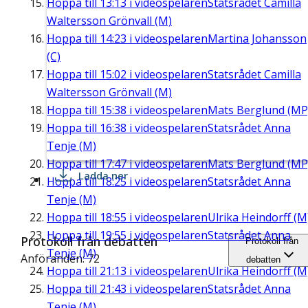
Hoppa till
13:13
i videospelaren
Statsrådet Camilla
Waltersson Grönvall (M)
Hoppa till
14:23
i videospelaren
Martina Johansson
(C)
Hoppa till
15:02
i videospelaren
Statsrådet Camilla
Waltersson Grönvall (M)
Hoppa till
15:38
i videospelaren
Mats Berglund (MP
Hoppa till
16:38
i videospelaren
Statsrådet Anna
Tenje (M)
Hoppa till
17:47
i videospelaren
Mats Berglund (MP
Ladda ner
Hoppa till
18:25
i videospelaren
Statsrådet Anna
Tenje (M)
Hoppa till
18:55
i videospelaren
Ulrika Heindorff (M
Hoppa till
19:55
i videospelaren
Statsrådet Anna
Protokoll från debatten
Protokoll från
Tenje (M)
Anföranden: 72
debatten
Hoppa till
21:13
i videospelaren
Ulrika Heindorff (M
Hoppa till
21:43
i videospelaren
Statsrådet Anna
Tenje (M)