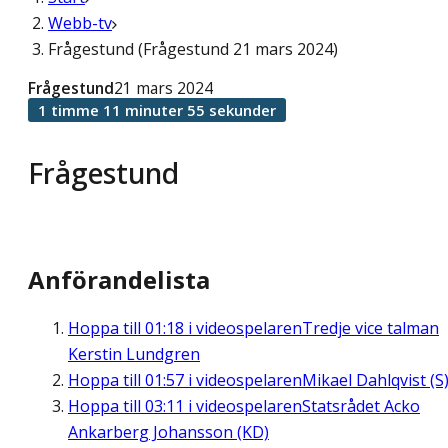
Webb-tv
Frågestund (Frågestund 21 mars 2024)
Frågestund
21 mars 2024
1 timme 11 minuter 55 sekunder
Frågestund
Anförandelista
Hoppa till
01:18
i videospelaren
Tredje vice talman
Kerstin Lundgren
Hoppa till
01:57
i videospelaren
Mikael Dahlqvist (S
Hoppa till
03:11
i videospelaren
Statsrådet Acko
Ankarberg Johansson (KD)