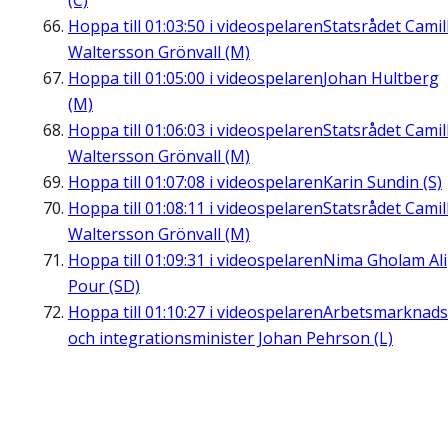
(C)
Hoppa till
01:03:50
i videospelaren
Statsrådet Camil
Waltersson Grönvall (M)
Hoppa till
01:05:00
i videospelaren
Johan Hultberg
(M)
Hoppa till
01:06:03
i videospelaren
Statsrådet Camil
Waltersson Grönvall (M)
Hoppa till
01:07:08
i videospelaren
Karin Sundin (S)
Hoppa till
01:08:11
i videospelaren
Statsrådet Camil
Waltersson Grönvall (M)
Hoppa till
01:09:31
i videospelaren
Nima Gholam Ali
Pour (SD)
Hoppa till
01:10:27
i videospelaren
Arbetsmarknads
och integrationsminister Johan Pehrson (L)