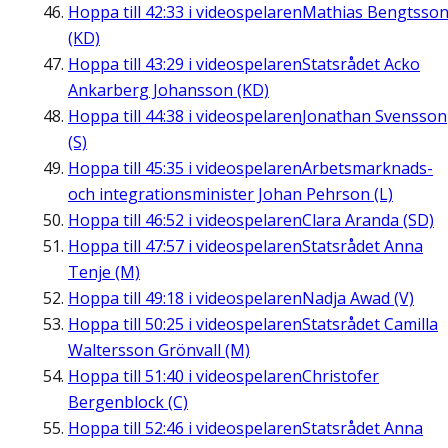
Hoppa till
42:33
i videospelaren
Mathias Bengtsso
(KD)
Hoppa till
43:29
i videospelaren
Statsrådet Acko
Ankarberg Johansson (KD)
Hoppa till
44:38
i videospelaren
Jonathan Svensson
(S)
Hoppa till
45:35
i videospelaren
Arbetsmarknads-
och integrationsminister Johan Pehrson (L)
Hoppa till
46:52
i videospelaren
Clara Aranda (SD)
Hoppa till
47:57
i videospelaren
Statsrådet Anna
Tenje (M)
Hoppa till
49:18
i videospelaren
Nadja Awad (V)
Hoppa till
50:25
i videospelaren
Statsrådet Camilla
Waltersson Grönvall (M)
Hoppa till
51:40
i videospelaren
Christofer
Bergenblock (C)
Hoppa till
52:46
i videospelaren
Statsrådet Anna