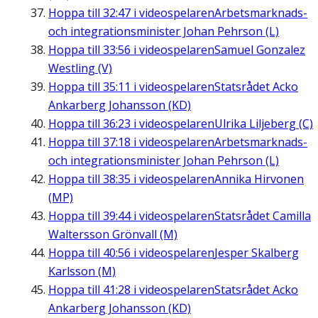
Hoppa till
32:47
i videospelaren
Arbetsmarknads-
och integrationsminister Johan Pehrson (L)
Hoppa till
33:56
i videospelaren
Samuel Gonzalez
Westling (V)
Hoppa till
35:11
i videospelaren
Statsrådet Acko
Ankarberg Johansson (KD)
Hoppa till
36:23
i videospelaren
Ulrika Liljeberg (C)
Hoppa till
37:18
i videospelaren
Arbetsmarknads-
och integrationsminister Johan Pehrson (L)
Hoppa till
38:35
i videospelaren
Annika Hirvonen
(MP)
Hoppa till
39:44
i videospelaren
Statsrådet Camilla
Waltersson Grönvall (M)
Hoppa till
40:56
i videospelaren
Jesper Skalberg
Karlsson (M)
Hoppa till
41:28
i videospelaren
Statsrådet Acko
Ankarberg Johansson (KD)