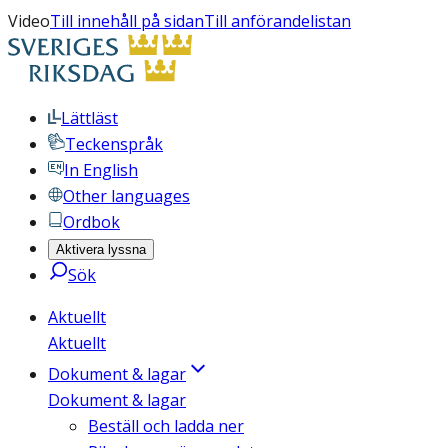
Video
Till innehåll på sidan
Till anförandelistan
Lättläst
Teckenspråk
In English
Other languages
Ordbok
Aktivera lyssna
Sök
Aktuellt
Aktuellt
Dokument & lagar
Dokument & lagar
Beställ och ladda ner