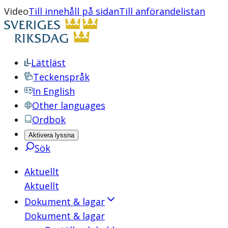
Video
Till innehåll på sidan
Till anförandelistan
Lättläst
Teckenspråk
In English
Other languages
Ordbok
Aktivera lyssna
Sök
Aktuellt
Aktuellt
Dokument & lagar
Dokument & lagar