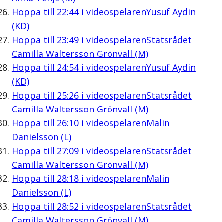
Hoppa till
22:44
i videospelaren
Yusuf Aydin
(KD)
Hoppa till
23:49
i videospelaren
Statsrådet
Camilla Waltersson Grönvall (M)
Hoppa till
24:54
i videospelaren
Yusuf Aydin
(KD)
Hoppa till
25:26
i videospelaren
Statsrådet
Camilla Waltersson Grönvall (M)
Hoppa till
26:10
i videospelaren
Malin
Danielsson (L)
Hoppa till
27:09
i videospelaren
Statsrådet
Camilla Waltersson Grönvall (M)
Hoppa till
28:18
i videospelaren
Malin
Danielsson (L)
Hoppa till
28:52
i videospelaren
Statsrådet
Camilla Waltersson Grönvall (M)