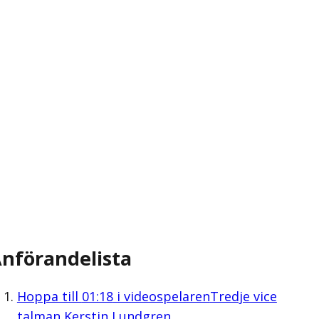
nförandelista
Hoppa till
01:18
i videospelaren
Tredje vice
talman Kerstin Lundgren