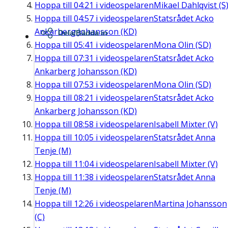
Hoppa till
04:21
i videospelaren
Mikael Dahlqvist (S
Hoppa till
04:57
i videospelaren
Statsrådet Acko
Ankarberg Johansson (KD)
Dela/Bädda in
Hoppa till
05:41
i videospelaren
Mona Olin (SD)
Hoppa till
07:31
i videospelaren
Statsrådet Acko
Ankarberg Johansson (KD)
Hoppa till
07:53
i videospelaren
Mona Olin (SD)
Hoppa till
08:21
i videospelaren
Statsrådet Acko
Ankarberg Johansson (KD)
Hoppa till
08:58
i videospelaren
Isabell Mixter (V)
Hoppa till
10:05
i videospelaren
Statsrådet Anna
Tenje (M)
Hoppa till
11:04
i videospelaren
Isabell Mixter (V)
Hoppa till
11:38
i videospelaren
Statsrådet Anna
Tenje (M)
Hoppa till
12:26
i videospelaren
Martina Johansson
(C)