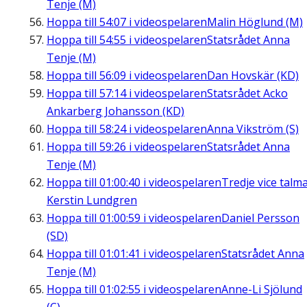
Tenje (M)
Hoppa till
54:07
i videospelaren
Malin Höglund (M)
Hoppa till
54:55
i videospelaren
Statsrådet Anna
Tenje (M)
Hoppa till
56:09
i videospelaren
Dan Hovskär (KD)
Hoppa till
57:14
i videospelaren
Statsrådet Acko
Ankarberg Johansson (KD)
Hoppa till
58:24
i videospelaren
Anna Vikström (S)
Hoppa till
59:26
i videospelaren
Statsrådet Anna
Tenje (M)
Hoppa till
01:00:40
i videospelaren
Tredje vice talm
Kerstin Lundgren
Hoppa till
01:00:59
i videospelaren
Daniel Persson
(SD)
Hoppa till
01:01:41
i videospelaren
Statsrådet Anna
Tenje (M)
Hoppa till
01:02:55
i videospelaren
Anne-Li Sjölund