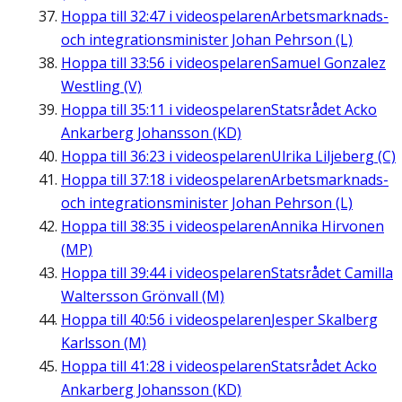
Hoppa till
32:47
i videospelaren
Arbetsmarknads-
och integrationsminister Johan Pehrson (L)
Hoppa till
33:56
i videospelaren
Samuel Gonzalez
Westling (V)
Hoppa till
35:11
i videospelaren
Statsrådet Acko
Ankarberg Johansson (KD)
Hoppa till
36:23
i videospelaren
Ulrika Liljeberg (C)
Hoppa till
37:18
i videospelaren
Arbetsmarknads-
och integrationsminister Johan Pehrson (L)
Hoppa till
38:35
i videospelaren
Annika Hirvonen
(MP)
Hoppa till
39:44
i videospelaren
Statsrådet Camilla
Waltersson Grönvall (M)
Hoppa till
40:56
i videospelaren
Jesper Skalberg
Karlsson (M)
Hoppa till
41:28
i videospelaren
Statsrådet Acko
Ankarberg Johansson (KD)