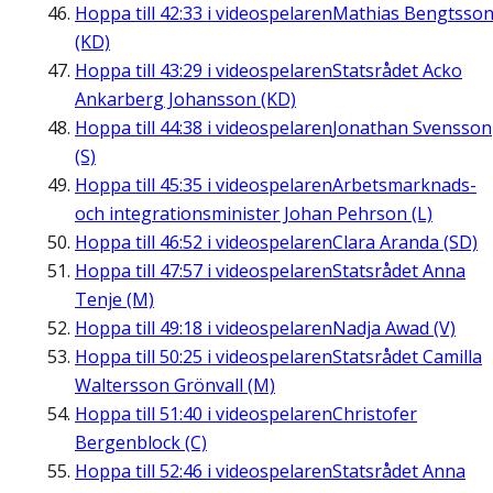
Hoppa till
42:33
i videospelaren
Mathias Bengtsso
(KD)
Hoppa till
43:29
i videospelaren
Statsrådet Acko
Ankarberg Johansson (KD)
Hoppa till
44:38
i videospelaren
Jonathan Svensson
(S)
Hoppa till
45:35
i videospelaren
Arbetsmarknads-
och integrationsminister Johan Pehrson (L)
Hoppa till
46:52
i videospelaren
Clara Aranda (SD)
Hoppa till
47:57
i videospelaren
Statsrådet Anna
Tenje (M)
Hoppa till
49:18
i videospelaren
Nadja Awad (V)
Hoppa till
50:25
i videospelaren
Statsrådet Camilla
Waltersson Grönvall (M)
Hoppa till
51:40
i videospelaren
Christofer
Bergenblock (C)
Hoppa till
52:46
i videospelaren
Statsrådet Anna