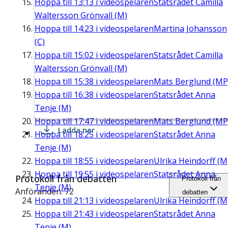
Hoppa till
13:13
i videospelaren
Statsrådet Camilla
Waltersson Grönvall (M)
Hoppa till
14:23
i videospelaren
Martina Johansson
(C)
Hoppa till
15:02
i videospelaren
Statsrådet Camilla
Waltersson Grönvall (M)
Hoppa till
15:38
i videospelaren
Mats Berglund (MP
Hoppa till
16:38
i videospelaren
Statsrådet Anna
Tenje (M)
Hoppa till
17:47
i videospelaren
Mats Berglund (MP
Ladda ner
Hoppa till
18:25
i videospelaren
Statsrådet Anna
Tenje (M)
Hoppa till
18:55
i videospelaren
Ulrika Heindorff (M
Hoppa till
19:55
i videospelaren
Statsrådet Anna
Protokoll från debatten
Protokoll från
Tenje (M)
Anföranden: 72
debatten
Hoppa till
21:13
i videospelaren
Ulrika Heindorff (M
Hoppa till
21:43
i videospelaren
Statsrådet Anna
Tenje (M)