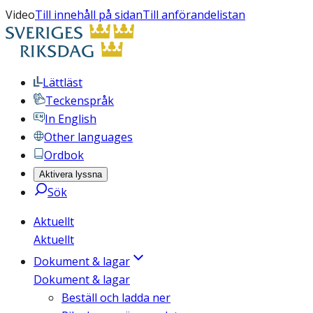
Video
Till innehåll på sidan
Till anförandelistan
Lättläst
Teckenspråk
In English
Other languages
Ordbok
Aktivera lyssna
Sök
Aktuellt
Aktuellt
Dokument & lagar
Dokument & lagar
Beställ och ladda ner