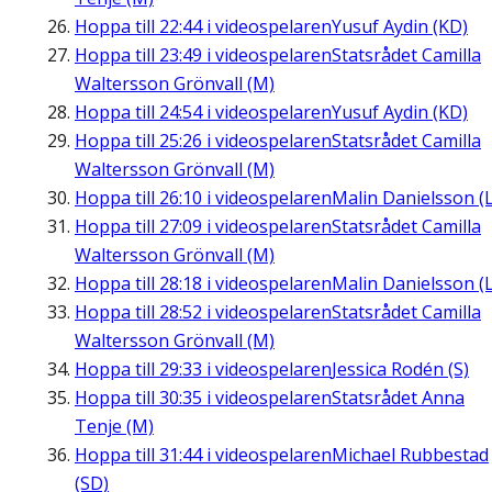
Hoppa till
22:44
i videospelaren
Yusuf Aydin (KD)
Hoppa till
23:49
i videospelaren
Statsrådet Camilla
Waltersson Grönvall (M)
Hoppa till
24:54
i videospelaren
Yusuf Aydin (KD)
Hoppa till
25:26
i videospelaren
Statsrådet Camilla
Waltersson Grönvall (M)
Hoppa till
26:10
i videospelaren
Malin Danielsson (L
Hoppa till
27:09
i videospelaren
Statsrådet Camilla
Waltersson Grönvall (M)
Hoppa till
28:18
i videospelaren
Malin Danielsson (L
Hoppa till
28:52
i videospelaren
Statsrådet Camilla
Waltersson Grönvall (M)
Hoppa till
29:33
i videospelaren
Jessica Rodén (S)
Hoppa till
30:35
i videospelaren
Statsrådet Anna
Tenje (M)
Hoppa till
31:44
i videospelaren
Michael Rubbestad
(SD)