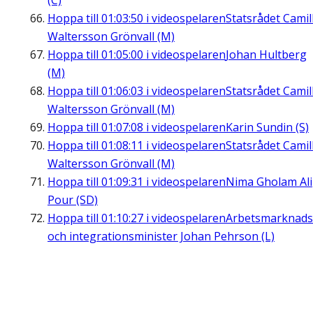
(C)
Hoppa till
01:03:50
i videospelaren
Statsrådet Camil
Waltersson Grönvall (M)
Hoppa till
01:05:00
i videospelaren
Johan Hultberg
(M)
Hoppa till
01:06:03
i videospelaren
Statsrådet Camil
Waltersson Grönvall (M)
Hoppa till
01:07:08
i videospelaren
Karin Sundin (S)
Hoppa till
01:08:11
i videospelaren
Statsrådet Camil
Waltersson Grönvall (M)
Hoppa till
01:09:31
i videospelaren
Nima Gholam Ali
Pour (SD)
Hoppa till
01:10:27
i videospelaren
Arbetsmarknads
och integrationsminister Johan Pehrson (L)