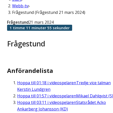
Webb-tv
Frågestund (Frågestund 21 mars 2024)
Frågestund
21 mars 2024
1 timme 11 minuter 55 sekunder
Frågestund
Anförandelista
Hoppa till
01:18
i videospelaren
Tredje vice talman
Kerstin Lundgren
Hoppa till
01:57
i videospelaren
Mikael Dahlqvist (S
Hoppa till
03:11
i videospelaren
Statsrådet Acko
Ankarberg Johansson (KD)