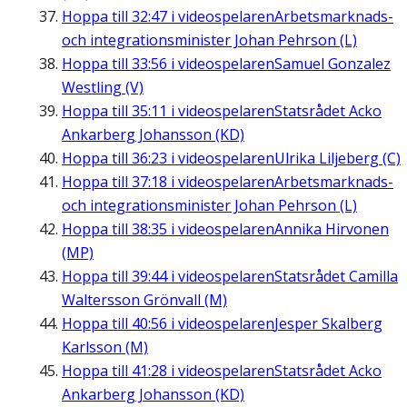
Hoppa till
32:47
i videospelaren
Arbetsmarknads-
och integrationsminister Johan Pehrson (L)
Hoppa till
33:56
i videospelaren
Samuel Gonzalez
Westling (V)
Hoppa till
35:11
i videospelaren
Statsrådet Acko
Ankarberg Johansson (KD)
Hoppa till
36:23
i videospelaren
Ulrika Liljeberg (C)
Hoppa till
37:18
i videospelaren
Arbetsmarknads-
och integrationsminister Johan Pehrson (L)
Hoppa till
38:35
i videospelaren
Annika Hirvonen
(MP)
Hoppa till
39:44
i videospelaren
Statsrådet Camilla
Waltersson Grönvall (M)
Hoppa till
40:56
i videospelaren
Jesper Skalberg
Karlsson (M)
Hoppa till
41:28
i videospelaren
Statsrådet Acko
Ankarberg Johansson (KD)