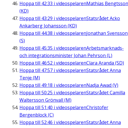
Hoppa till
42:33
i videospelaren
Mathias Bengtsso
(KD)
Hoppa till
43:29
i videospelaren
Statsrådet Acko
Ankarberg Johansson (KD)
Hoppa till
44:38
i videospelaren
Jonathan Svensson
(S)
Hoppa till
45:35
i videospelaren
Arbetsmarknads-
och integrationsminister Johan Pehrson (L)
Hoppa till
46:52
i videospelaren
Clara Aranda (SD)
Hoppa till
47:57
i videospelaren
Statsrådet Anna
Tenje (M)
Hoppa till
49:18
i videospelaren
Nadja Awad (V)
Hoppa till
50:25
i videospelaren
Statsrådet Camilla
Waltersson Grönvall (M)
Hoppa till
51:40
i videospelaren
Christofer
Bergenblock (C)
Hoppa till
52:46
i videospelaren
Statsrådet Anna