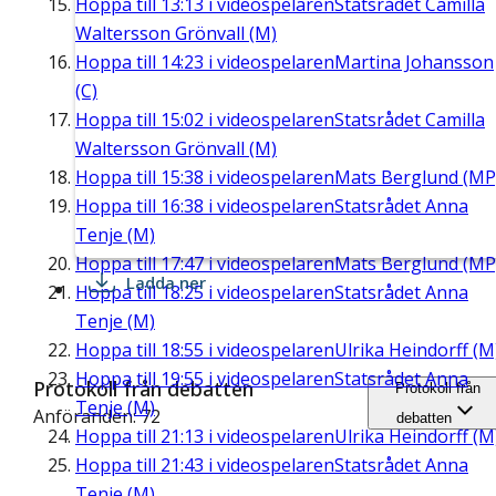
Hoppa till
13:13
i videospelaren
Statsrådet Camilla
Waltersson Grönvall (M)
Hoppa till
14:23
i videospelaren
Martina Johansson
(C)
Hoppa till
15:02
i videospelaren
Statsrådet Camilla
Waltersson Grönvall (M)
Hoppa till
15:38
i videospelaren
Mats Berglund (MP
Hoppa till
16:38
i videospelaren
Statsrådet Anna
Tenje (M)
Hoppa till
17:47
i videospelaren
Mats Berglund (MP
Ladda ner
Hoppa till
18:25
i videospelaren
Statsrådet Anna
Tenje (M)
Hoppa till
18:55
i videospelaren
Ulrika Heindorff (M
Hoppa till
19:55
i videospelaren
Statsrådet Anna
Protokoll från debatten
Protokoll från
Tenje (M)
Anföranden: 72
debatten
Hoppa till
21:13
i videospelaren
Ulrika Heindorff (M
Hoppa till
21:43
i videospelaren
Statsrådet Anna
Tenje (M)