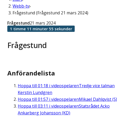
Webb-tv
Frågestund (Frågestund 21 mars 2024)
Frågestund
21 mars 2024
1 timme 11 minuter 55 sekunder
Frågestund
Anförandelista
Hoppa till
01:18
i videospelaren
Tredje vice talman
Kerstin Lundgren
Hoppa till
01:57
i videospelaren
Mikael Dahlqvist (S
Hoppa till
03:11
i videospelaren
Statsrådet Acko
Ankarberg Johansson (KD)