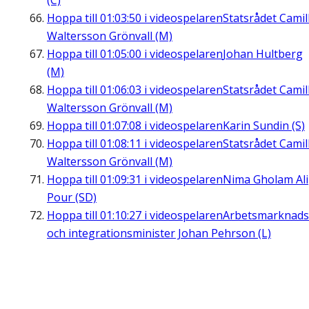
(C)
Hoppa till
01:03:50
i videospelaren
Statsrådet Camil
Waltersson Grönvall (M)
Hoppa till
01:05:00
i videospelaren
Johan Hultberg
(M)
Hoppa till
01:06:03
i videospelaren
Statsrådet Camil
Waltersson Grönvall (M)
Hoppa till
01:07:08
i videospelaren
Karin Sundin (S)
Hoppa till
01:08:11
i videospelaren
Statsrådet Camil
Waltersson Grönvall (M)
Hoppa till
01:09:31
i videospelaren
Nima Gholam Ali
Pour (SD)
Hoppa till
01:10:27
i videospelaren
Arbetsmarknads
och integrationsminister Johan Pehrson (L)