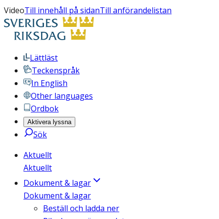
Video
Till innehåll på sidan
Till anförandelistan
Lättläst
Teckenspråk
In English
Other languages
Ordbok
Aktivera lyssna
Sök
Aktuellt
Aktuellt
Dokument & lagar
Dokument & lagar
Beställ och ladda ner