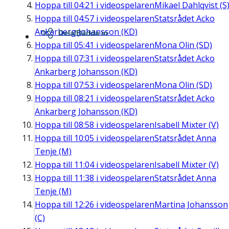
Hoppa till
04:21
i videospelaren
Mikael Dahlqvist (S
Hoppa till
04:57
i videospelaren
Statsrådet Acko
Ankarberg Johansson (KD)
Dela/Bädda in
Hoppa till
05:41
i videospelaren
Mona Olin (SD)
Hoppa till
07:31
i videospelaren
Statsrådet Acko
Ankarberg Johansson (KD)
Hoppa till
07:53
i videospelaren
Mona Olin (SD)
Hoppa till
08:21
i videospelaren
Statsrådet Acko
Ankarberg Johansson (KD)
Hoppa till
08:58
i videospelaren
Isabell Mixter (V)
Hoppa till
10:05
i videospelaren
Statsrådet Anna
Tenje (M)
Hoppa till
11:04
i videospelaren
Isabell Mixter (V)
Hoppa till
11:38
i videospelaren
Statsrådet Anna
Tenje (M)
Hoppa till
12:26
i videospelaren
Martina Johansson
(C)