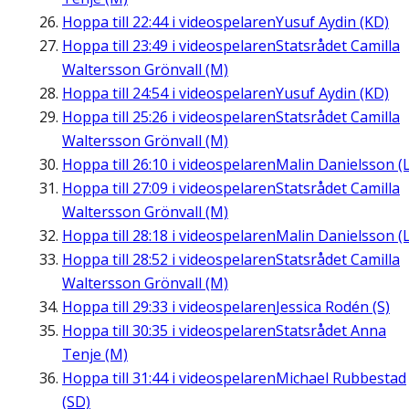
Hoppa till
22:44
i videospelaren
Yusuf Aydin (KD)
Hoppa till
23:49
i videospelaren
Statsrådet Camilla
Waltersson Grönvall (M)
Hoppa till
24:54
i videospelaren
Yusuf Aydin (KD)
Hoppa till
25:26
i videospelaren
Statsrådet Camilla
Waltersson Grönvall (M)
Hoppa till
26:10
i videospelaren
Malin Danielsson (L
Hoppa till
27:09
i videospelaren
Statsrådet Camilla
Waltersson Grönvall (M)
Hoppa till
28:18
i videospelaren
Malin Danielsson (L
Hoppa till
28:52
i videospelaren
Statsrådet Camilla
Waltersson Grönvall (M)
Hoppa till
29:33
i videospelaren
Jessica Rodén (S)
Hoppa till
30:35
i videospelaren
Statsrådet Anna
Tenje (M)
Hoppa till
31:44
i videospelaren
Michael Rubbestad
(SD)