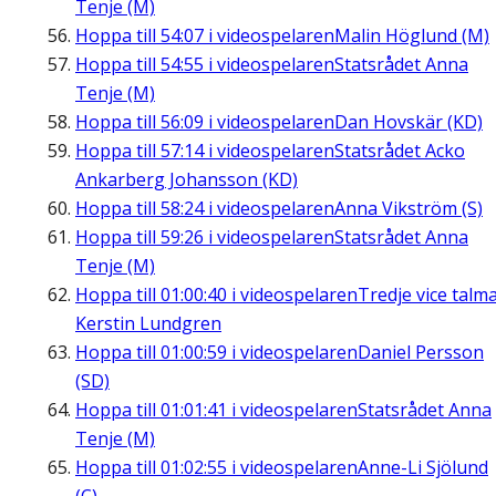
Tenje (M)
Hoppa till
54:07
i videospelaren
Malin Höglund (M)
Hoppa till
54:55
i videospelaren
Statsrådet Anna
Tenje (M)
Hoppa till
56:09
i videospelaren
Dan Hovskär (KD)
Hoppa till
57:14
i videospelaren
Statsrådet Acko
Ankarberg Johansson (KD)
Hoppa till
58:24
i videospelaren
Anna Vikström (S)
Hoppa till
59:26
i videospelaren
Statsrådet Anna
Tenje (M)
Hoppa till
01:00:40
i videospelaren
Tredje vice talm
Kerstin Lundgren
Hoppa till
01:00:59
i videospelaren
Daniel Persson
(SD)
Hoppa till
01:01:41
i videospelaren
Statsrådet Anna
Tenje (M)
Hoppa till
01:02:55
i videospelaren
Anne-Li Sjölund