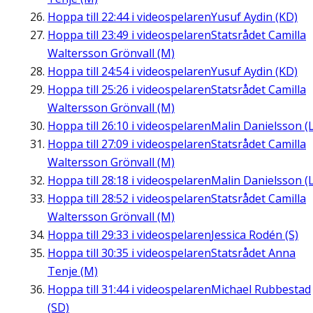
Hoppa till
22:44
i videospelaren
Yusuf Aydin (KD)
Hoppa till
23:49
i videospelaren
Statsrådet Camilla
Waltersson Grönvall (M)
Hoppa till
24:54
i videospelaren
Yusuf Aydin (KD)
Hoppa till
25:26
i videospelaren
Statsrådet Camilla
Waltersson Grönvall (M)
Hoppa till
26:10
i videospelaren
Malin Danielsson (L
Hoppa till
27:09
i videospelaren
Statsrådet Camilla
Waltersson Grönvall (M)
Hoppa till
28:18
i videospelaren
Malin Danielsson (L
Hoppa till
28:52
i videospelaren
Statsrådet Camilla
Waltersson Grönvall (M)
Hoppa till
29:33
i videospelaren
Jessica Rodén (S)
Hoppa till
30:35
i videospelaren
Statsrådet Anna
Tenje (M)
Hoppa till
31:44
i videospelaren
Michael Rubbestad
(SD)