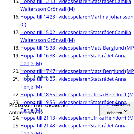
Hoppa till
13:13
i videospelaren
Statsrådet Camilla
Waltersson Grönvall (M)
Hoppa till
14:23
i videospelaren
Martina Johansson
(C)
Hoppa till
15:02
i videospelaren
Statsrådet Camilla
Waltersson Grönvall (M)
Hoppa till
15:38
i videospelaren
Mats Berglund (MP
Hoppa till
16:38
i videospelaren
Statsrådet Anna
Tenje (M)
Hoppa till
17:47
i videospelaren
Mats Berglund (MP
Ladda ner
Hoppa till
18:25
i videospelaren
Statsrådet Anna
Tenje (M)
Hoppa till
18:55
i videospelaren
Ulrika Heindorff (M
Hoppa till
19:55
i videospelaren
Statsrådet Anna
Protokoll från debatten
Protokoll från
Tenje (M)
Anföranden: 72
debatten
Hoppa till
21:13
i videospelaren
Ulrika Heindorff (M
Hoppa till
21:43
i videospelaren
Statsrådet Anna
Tenje (M)