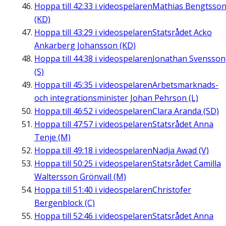
Hoppa till
42:33
i videospelaren
Mathias Bengtsso
(KD)
Hoppa till
43:29
i videospelaren
Statsrådet Acko
Ankarberg Johansson (KD)
Hoppa till
44:38
i videospelaren
Jonathan Svensson
(S)
Hoppa till
45:35
i videospelaren
Arbetsmarknads-
och integrationsminister Johan Pehrson (L)
Hoppa till
46:52
i videospelaren
Clara Aranda (SD)
Hoppa till
47:57
i videospelaren
Statsrådet Anna
Tenje (M)
Hoppa till
49:18
i videospelaren
Nadja Awad (V)
Hoppa till
50:25
i videospelaren
Statsrådet Camilla
Waltersson Grönvall (M)
Hoppa till
51:40
i videospelaren
Christofer
Bergenblock (C)
Hoppa till
52:46
i videospelaren
Statsrådet Anna