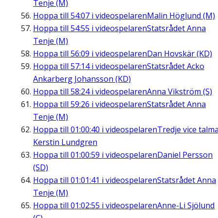
Tenje (M)
Hoppa till
54:07
i videospelaren
Malin Höglund (M)
Hoppa till
54:55
i videospelaren
Statsrådet Anna
Tenje (M)
Hoppa till
56:09
i videospelaren
Dan Hovskär (KD)
Hoppa till
57:14
i videospelaren
Statsrådet Acko
Ankarberg Johansson (KD)
Hoppa till
58:24
i videospelaren
Anna Vikström (S)
Hoppa till
59:26
i videospelaren
Statsrådet Anna
Tenje (M)
Hoppa till
01:00:40
i videospelaren
Tredje vice talm
Kerstin Lundgren
Hoppa till
01:00:59
i videospelaren
Daniel Persson
(SD)
Hoppa till
01:01:41
i videospelaren
Statsrådet Anna
Tenje (M)
Hoppa till
01:02:55
i videospelaren
Anne-Li Sjölund