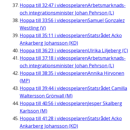
Hoppa till
32:47
i videospelaren
Arbetsmarknads-
och integrationsminister Johan Pehrson (L)
Hoppa till
33:56
i videospelaren
Samuel Gonzalez
Westling (V)
Hoppa till
35:11
i videospelaren
Statsrådet Acko
Ankarberg Johansson (KD)
Hoppa till
36:23
i videospelaren
Ulrika Liljeberg (C)
Hoppa till
37:18
i videospelaren
Arbetsmarknads-
och integrationsminister Johan Pehrson (L)
Hoppa till
38:35
i videospelaren
Annika Hirvonen
(MP)
Hoppa till
39:44
i videospelaren
Statsrådet Camilla
Waltersson Grönvall (M)
Hoppa till
40:56
i videospelaren
Jesper Skalberg
Karlsson (M)
Hoppa till
41:28
i videospelaren
Statsrådet Acko
Ankarberg Johansson (KD)