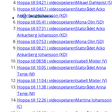
Hoppa till
04:21
i videospelaren
Mikael Dahlqvist (S
Hoppa till
04:57
i videospelaren
Statsrådet Acko
Ankarberg Johansson (KD)
Dela/Bädda in
Hoppa till
05:41
i videospelaren
Mona Olin (SD)
Hoppa till
07:31
i videospelaren
Statsrådet Acko
Ankarberg Johansson (KD)
Hoppa till
07:53
i videospelaren
Mona Olin (SD)
Hoppa till
08:21
i videospelaren
Statsrådet Acko
Ankarberg Johansson (KD)
Hoppa till
08:58
i videospelaren
Isabell Mixter (V)
Hoppa till
10:05
i videospelaren
Statsrådet Anna
Tenje (M)
Hoppa till
11:04
i videospelaren
Isabell Mixter (V)
Hoppa till
11:38
i videospelaren
Statsrådet Anna
Tenje (M)
Hoppa till
12:26
i videospelaren
Martina Johansson
(C)