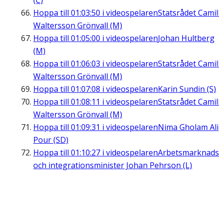
(C)
Hoppa till
01:03:50
i videospelaren
Statsrådet Camil
Waltersson Grönvall (M)
Hoppa till
01:05:00
i videospelaren
Johan Hultberg
(M)
Hoppa till
01:06:03
i videospelaren
Statsrådet Camil
Waltersson Grönvall (M)
Hoppa till
01:07:08
i videospelaren
Karin Sundin (S)
Hoppa till
01:08:11
i videospelaren
Statsrådet Camil
Waltersson Grönvall (M)
Hoppa till
01:09:31
i videospelaren
Nima Gholam Ali
Pour (SD)
Hoppa till
01:10:27
i videospelaren
Arbetsmarknads
och integrationsminister Johan Pehrson (L)