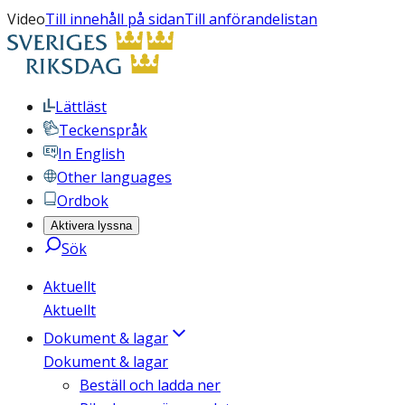
Video
Till innehåll på sidan
Till anförandelistan
Lättläst
Teckenspråk
In English
Other languages
Ordbok
Aktivera lyssna
Sök
Aktuellt
Aktuellt
Dokument & lagar
Dokument & lagar
Beställ och ladda ner