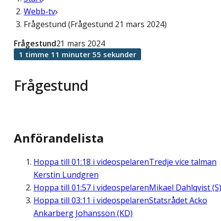
Webb-tv
Frågestund (Frågestund 21 mars 2024)
Frågestund
21 mars 2024
1 timme 11 minuter 55 sekunder
Frågestund
Anförandelista
Hoppa till
01:18
i videospelaren
Tredje vice talman
Kerstin Lundgren
Hoppa till
01:57
i videospelaren
Mikael Dahlqvist (S
Hoppa till
03:11
i videospelaren
Statsrådet Acko
Ankarberg Johansson (KD)