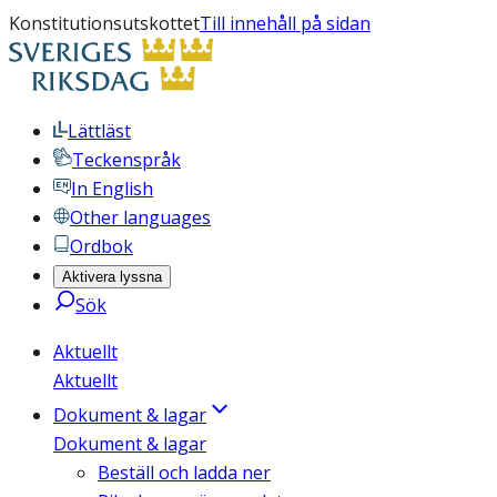
Konstitutionsutskottet
Till innehåll på sidan
Lättläst
Teckenspråk
In English
Other languages
Ordbok
Aktivera lyssna
Sök
Aktuellt
Aktuellt
Dokument & lagar
Dokument & lagar
Beställ och ladda ner