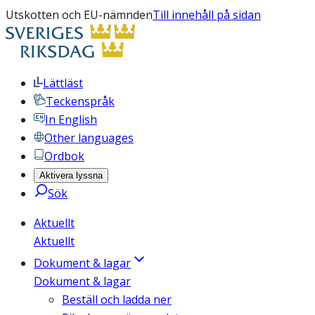
Utskotten och EU-nämnden
Till innehåll på sidan
Lättläst
Teckenspråk
In English
Other languages
Ordbok
Aktivera lyssna
Sök
Aktuellt
Aktuellt
Dokument & lagar
Dokument & lagar
Beställ och ladda ner