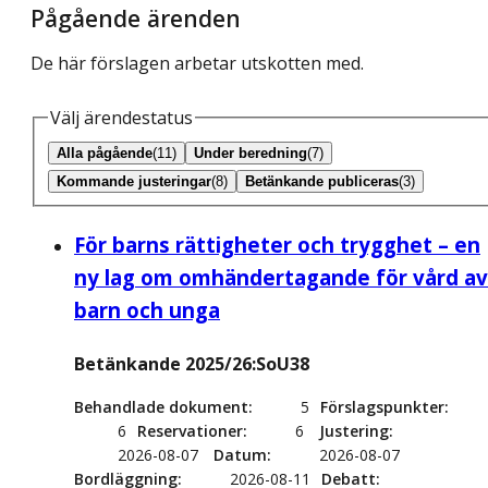
Pågående ärenden
De här förslagen arbetar utskotten med.
Välj ärendestatus
Alla pågående
(11)
Under beredning
(7)
Kommande justeringar
(8)
Betänkande publiceras
(3)
För barns rättigheter och trygghet – en
ny lag om omhändertagande för vård av
barn och unga
Betänkande 2025/26:SoU38
Behandlade dokument
5
Förslagspunkter
6
Reservationer
6
Justering
2026-08-07
Datum
2026-08-07
Bordläggning
2026-08-11
Debatt