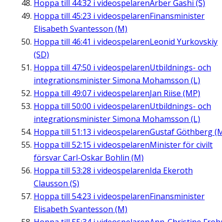
Hoppa till
44:32
i videospelaren
Arber Gashi (S)
Hoppa till
45:23
i videospelaren
Finansminister
Elisabeth Svantesson (M)
Hoppa till
46:41
i videospelaren
Leonid Yurkovskiy
(SD)
Hoppa till
47:50
i videospelaren
Utbildnings- och
integrationsminister Simona Mohamsson (L)
Hoppa till
49:07
i videospelaren
Jan Riise (MP)
Hoppa till
50:00
i videospelaren
Utbildnings- och
integrationsminister Simona Mohamsson (L)
Hoppa till
51:13
i videospelaren
Gustaf Göthberg (
Hoppa till
52:15
i videospelaren
Minister för civilt
försvar Carl-Oskar Bohlin (M)
Hoppa till
53:28
i videospelaren
Ida Ekeroth
Clausson (S)
Hoppa till
54:23
i videospelaren
Finansminister
Elisabeth Svantesson (M)