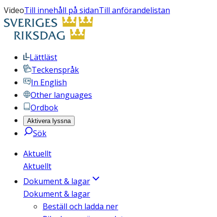
Video
Till innehåll på sidan
Till anförandelistan
Lättläst
Teckenspråk
In English
Other languages
Ordbok
Aktivera lyssna
Sök
Aktuellt
Aktuellt
Dokument & lagar
Dokument & lagar
Beställ och ladda ner