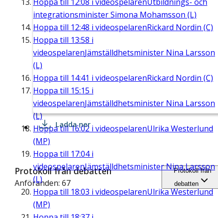
Hoppa till
12:08
i videospelaren
Utbildnings- och
integrationsminister Simona Mohamsson (L)
Hoppa till
12:48
i videospelaren
Rickard Nordin (C)
Hoppa till
13:58
i
videospelaren
Jämställdhetsminister Nina Larsson
(L)
Hoppa till
14:41
i videospelaren
Rickard Nordin (C)
Hoppa till
15:15
i
videospelaren
Jämställdhetsminister Nina Larsson
(L)
Ladda ner
Hoppa till
16:02
i videospelaren
Ulrika Westerlund
(MP)
Hoppa till
17:04
i
videospelaren
Jämställdhetsminister Nina Larsson
Protokoll från debatten
Protokoll från
(L)
Anföranden: 67
debatten
Hoppa till
18:03
i videospelaren
Ulrika Westerlund
(MP)
Hoppa till
18:37
i