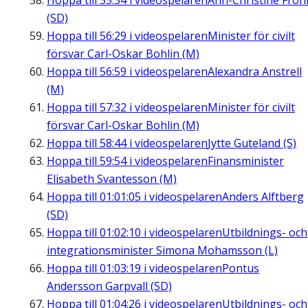
Hoppa till
55:34
i videospelaren
Ann-Christine Fro
(SD)
Hoppa till
56:29
i videospelaren
Minister för civilt
försvar Carl-Oskar Bohlin (M)
Hoppa till
56:59
i videospelaren
Alexandra Anstrell
(M)
Hoppa till
57:32
i videospelaren
Minister för civilt
försvar Carl-Oskar Bohlin (M)
Hoppa till
58:44
i videospelaren
Jytte Guteland (S)
Hoppa till
59:54
i videospelaren
Finansminister
Elisabeth Svantesson (M)
Hoppa till
01:01:05
i videospelaren
Anders Alftberg
(SD)
Hoppa till
01:02:10
i videospelaren
Utbildnings- och
integrationsminister Simona Mohamsson (L)
Hoppa till
01:03:19
i videospelaren
Pontus
Andersson Garpvall (SD)
Hoppa till
01:04:26
i videospelaren
Utbildnings- och