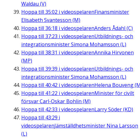
Waldau (V)
Hoppa till
35:02
i videospelaren
Finansminister
Elisabeth Svantesson (M)
Hoppa till
36:18
i videospelaren
Anders Ådahl (C)
Hoppa till
37:23
i videospelaren
Utbildnings- och
integrationsminister Simona Mohamsson (L)
Hoppa till
38:31
i videospelaren
Annika Hirvonen
(MP)
Hoppa till
39:39
i videospelaren
Utbildnings- och
integrationsminister Simona Mohamsson (L)
Hoppa till
40:42
i videospelaren
Helena Bouveng (M
Hoppa till
41:22
i videospelaren
Minister för civilt
försvar Carl-Oskar Bohlin (M)
Hoppa till
42:33
i videospelaren
Larry Söder (KD)
Hoppa till
43:29
i
videospelaren
Jämställdhetsminister Nina Larsson
(L)