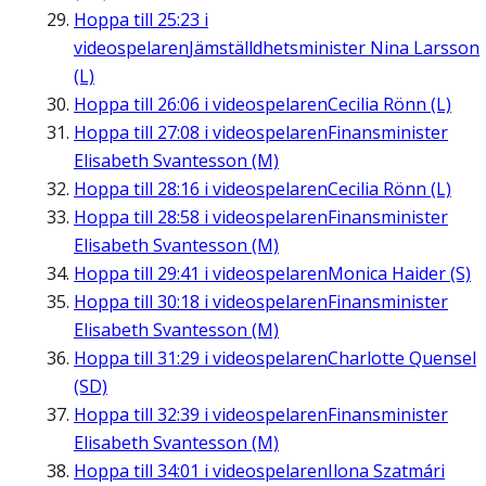
Hoppa till
25:23
i
videospelaren
Jämställdhetsminister Nina Larsson
(L)
Hoppa till
26:06
i videospelaren
Cecilia Rönn (L)
Hoppa till
27:08
i videospelaren
Finansminister
Elisabeth Svantesson (M)
Hoppa till
28:16
i videospelaren
Cecilia Rönn (L)
Hoppa till
28:58
i videospelaren
Finansminister
Elisabeth Svantesson (M)
Hoppa till
29:41
i videospelaren
Monica Haider (S)
Hoppa till
30:18
i videospelaren
Finansminister
Elisabeth Svantesson (M)
Hoppa till
31:29
i videospelaren
Charlotte Quensel
(SD)
Hoppa till
32:39
i videospelaren
Finansminister
Elisabeth Svantesson (M)
Hoppa till
34:01
i videospelaren
Ilona Szatmári