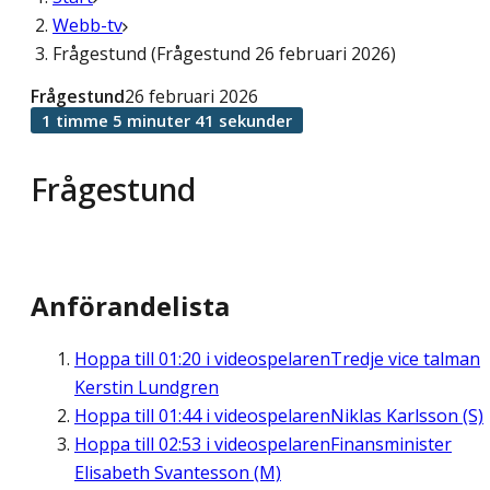
Webb-tv
Frågestund (Frågestund 26 februari 2026)
Frågestund
26 februari 2026
1 timme 5 minuter 41 sekunder
Frågestund
Anförandelista
Hoppa till
01:20
i videospelaren
Tredje vice talman
Kerstin Lundgren
Hoppa till
01:44
i videospelaren
Niklas Karlsson (S)
Hoppa till
02:53
i videospelaren
Finansminister
Elisabeth Svantesson (M)