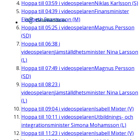
Hoppa till
03:59
i videospelaren
Niklas Karlsson (S)
Hoppa till
04:39
i videospelaren
Finansminister
Elisabeth Svantesson (M)
Dela/Bädda in
Hoppa till
05:25
i videospelaren
Magnus Persson
(SD)
Hoppa till
06:38
i
videospelaren
Jämställdhetsminister Nina Larsson
(L)
Hoppa till
07:49
i videospelaren
Magnus Persson
(SD)
Hoppa till
08:23
i
videospelaren
Jämställdhetsminister Nina Larsson
(L)
Hoppa till
09:04
i videospelaren
Isabell Mixter (V)
Hoppa till
10:11
i videospelaren
Utbildnings- och
integrationsminister Simona Mohamsson (L)
Hoppa till
11:23
i videospelaren
Isabell Mixter (V)