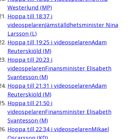
Westerlund (MP)
Hoppa till
18:37
i
videospelaren
Jämställdhetsminister Nina
Larsson (L)
Hoppa till
19:25
i videospelaren
Adam
Reuterskiöld (M)
Hoppa till
20:23
i
videospelaren
Finansminister Elisabeth
Svantesson (M)
Hoppa till
21:31
i videospelaren
Adam
Reuterskiöld (M)
Hoppa till
21:50
i
videospelaren
Finansminister Elisabeth
Svantesson (M)
Hoppa till
22:34
i videospelaren
Mikael
Oscarsson (KD)