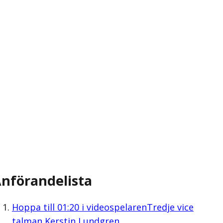
nförandelista
Hoppa till
01:20
i videospelaren
Tredje vice
talman Kerstin Lundgren