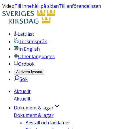
Video
Till innehåll på sidan
Till anförandelistan
Lättläst
Teckenspråk
In English
Other languages
Ordbok
Aktivera lyssna
Sök
Aktuellt
Aktuellt
Dokument & lagar
Dokument & lagar
Beställ och ladda ner