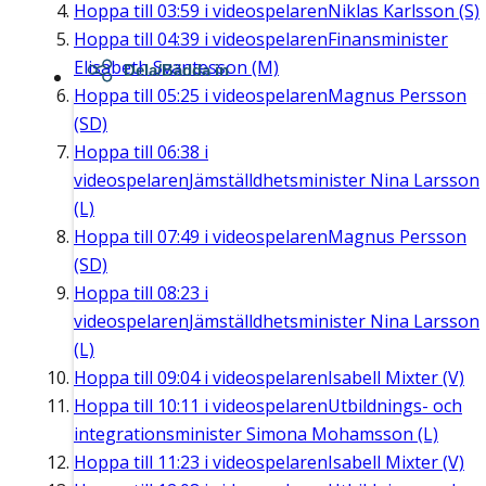
Hoppa till
03:59
i videospelaren
Niklas Karlsson (S)
Hoppa till
04:39
i videospelaren
Finansminister
Elisabeth Svantesson (M)
Dela/Bädda in
Hoppa till
05:25
i videospelaren
Magnus Persson
(SD)
Hoppa till
06:38
i
videospelaren
Jämställdhetsminister Nina Larsson
(L)
Hoppa till
07:49
i videospelaren
Magnus Persson
(SD)
Hoppa till
08:23
i
videospelaren
Jämställdhetsminister Nina Larsson
(L)
Hoppa till
09:04
i videospelaren
Isabell Mixter (V)
Hoppa till
10:11
i videospelaren
Utbildnings- och
integrationsminister Simona Mohamsson (L)
Hoppa till
11:23
i videospelaren
Isabell Mixter (V)