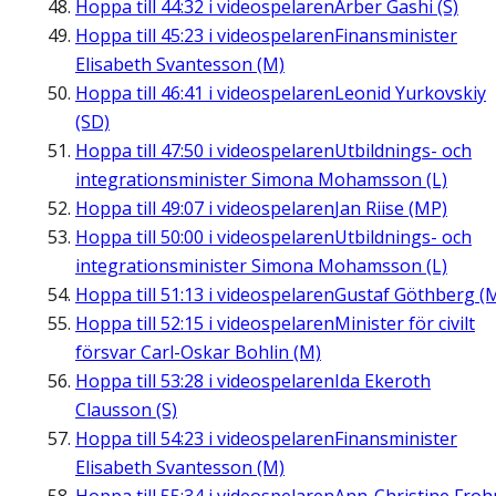
Hoppa till
44:32
i videospelaren
Arber Gashi (S)
Hoppa till
45:23
i videospelaren
Finansminister
Elisabeth Svantesson (M)
Hoppa till
46:41
i videospelaren
Leonid Yurkovskiy
(SD)
Hoppa till
47:50
i videospelaren
Utbildnings- och
integrationsminister Simona Mohamsson (L)
Hoppa till
49:07
i videospelaren
Jan Riise (MP)
Hoppa till
50:00
i videospelaren
Utbildnings- och
integrationsminister Simona Mohamsson (L)
Hoppa till
51:13
i videospelaren
Gustaf Göthberg (
Hoppa till
52:15
i videospelaren
Minister för civilt
försvar Carl-Oskar Bohlin (M)
Hoppa till
53:28
i videospelaren
Ida Ekeroth
Clausson (S)
Hoppa till
54:23
i videospelaren
Finansminister
Elisabeth Svantesson (M)