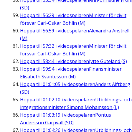
Hoppa till
55:34
i videospelaren
Ann-Christine Fro
(SD)
Hoppa till
56:29
i videospelaren
Minister för civilt
försvar Carl-Oskar Bohlin (M)
Hoppa till
56:59
i videospelaren
Alexandra Anstrell
(M)
Hoppa till
57:32
i videospelaren
Minister för civilt
försvar Carl-Oskar Bohlin (M)
Hoppa till
58:44
i videospelaren
Jytte Guteland (S)
Hoppa till
59:54
i videospelaren
Finansminister
Elisabeth Svantesson (M)
Hoppa till
01:01:05
i videospelaren
Anders Alftberg
(SD)
Hoppa till
01:02:10
i videospelaren
Utbildnings- och
integrationsminister Simona Mohamsson (L)
Hoppa till
01:03:19
i videospelaren
Pontus
Andersson Garpvall (SD)
Hoppa till
01:04:26
i videospelaren
Utbildnings- och