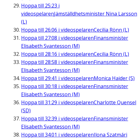
Hoppa till
25:23
i
videospelaren
Jämställdhetsminister Nina Larsson
(L)
Hoppa till
26:06
i videospelaren
Cecilia Rönn (L)
Hoppa till
27:08
i videospelaren
Finansminister
Elisabeth Svantesson (M)
Hoppa till
28:16
i videospelaren
Cecilia Rönn (L)
Hoppa till
28:58
i videospelaren
Finansminister
Elisabeth Svantesson (M)
Hoppa till
29:41
i videospelaren
Monica Haider (S)
Hoppa till
30:18
i videospelaren
Finansminister
Elisabeth Svantesson (M)
Hoppa till
31:29
i videospelaren
Charlotte Quensel
(SD)
Hoppa till
32:39
i videospelaren
Finansminister
Elisabeth Svantesson (M)
Hoppa till
34:01
i videospelaren
Ilona Szatmári