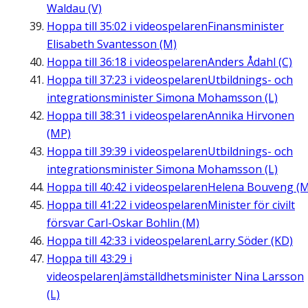
Waldau (V)
Hoppa till
35:02
i videospelaren
Finansminister
Elisabeth Svantesson (M)
Hoppa till
36:18
i videospelaren
Anders Ådahl (C)
Hoppa till
37:23
i videospelaren
Utbildnings- och
integrationsminister Simona Mohamsson (L)
Hoppa till
38:31
i videospelaren
Annika Hirvonen
(MP)
Hoppa till
39:39
i videospelaren
Utbildnings- och
integrationsminister Simona Mohamsson (L)
Hoppa till
40:42
i videospelaren
Helena Bouveng (M
Hoppa till
41:22
i videospelaren
Minister för civilt
försvar Carl-Oskar Bohlin (M)
Hoppa till
42:33
i videospelaren
Larry Söder (KD)
Hoppa till
43:29
i
videospelaren
Jämställdhetsminister Nina Larsson
(L)