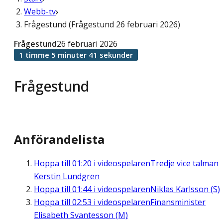
Webb-tv
Frågestund (Frågestund 26 februari 2026)
Frågestund
26 februari 2026
1 timme 5 minuter 41 sekunder
Frågestund
Anförandelista
Hoppa till
01:20
i videospelaren
Tredje vice talman
Kerstin Lundgren
Hoppa till
01:44
i videospelaren
Niklas Karlsson (S)
Hoppa till
02:53
i videospelaren
Finansminister
Elisabeth Svantesson (M)