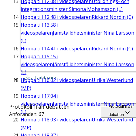
Hoppa till
12:08
i videospelaren
Utbildnings- och
integrationsminister Simona Mohamsson (L)
Hoppa till
12:48
i videospelaren
Rickard Nordin (C)
Hoppa till
13:58
i
videospelaren
Jämställdhetsminister Nina Larsson
(L)
Hoppa till
14:41
i videospelaren
Rickard Nordin (C)
Hoppa till
15:15
i
videospelaren
Jämställdhetsminister Nina Larsson
(L)
Ladda ner
Hoppa till
16:02
i videospelaren
Ulrika Westerlund
(MP)
Hoppa till
17:04
i
videospelaren
Jämställdhetsminister Nina Larsson
Protokoll från debatten
Protokoll från
(L)
Anföranden: 67
debatten
Hoppa till
18:03
i videospelaren
Ulrika Westerlund
(MP)
Hoppa till
18:37
i