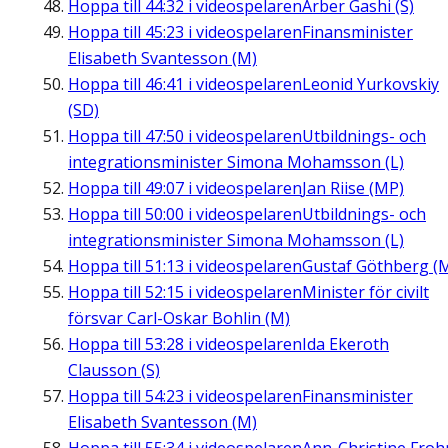
Hoppa till
44:32
i videospelaren
Arber Gashi (S)
Hoppa till
45:23
i videospelaren
Finansminister
Elisabeth Svantesson (M)
Hoppa till
46:41
i videospelaren
Leonid Yurkovskiy
(SD)
Hoppa till
47:50
i videospelaren
Utbildnings- och
integrationsminister Simona Mohamsson (L)
Hoppa till
49:07
i videospelaren
Jan Riise (MP)
Hoppa till
50:00
i videospelaren
Utbildnings- och
integrationsminister Simona Mohamsson (L)
Hoppa till
51:13
i videospelaren
Gustaf Göthberg (
Hoppa till
52:15
i videospelaren
Minister för civilt
försvar Carl-Oskar Bohlin (M)
Hoppa till
53:28
i videospelaren
Ida Ekeroth
Clausson (S)
Hoppa till
54:23
i videospelaren
Finansminister
Elisabeth Svantesson (M)