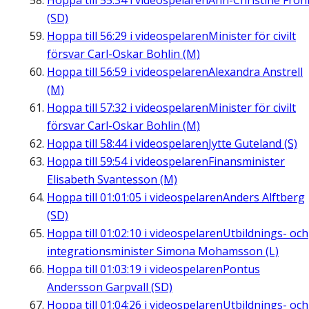
Hoppa till
55:34
i videospelaren
Ann-Christine Fro
(SD)
Hoppa till
56:29
i videospelaren
Minister för civilt
försvar Carl-Oskar Bohlin (M)
Hoppa till
56:59
i videospelaren
Alexandra Anstrell
(M)
Hoppa till
57:32
i videospelaren
Minister för civilt
försvar Carl-Oskar Bohlin (M)
Hoppa till
58:44
i videospelaren
Jytte Guteland (S)
Hoppa till
59:54
i videospelaren
Finansminister
Elisabeth Svantesson (M)
Hoppa till
01:01:05
i videospelaren
Anders Alftberg
(SD)
Hoppa till
01:02:10
i videospelaren
Utbildnings- och
integrationsminister Simona Mohamsson (L)
Hoppa till
01:03:19
i videospelaren
Pontus
Andersson Garpvall (SD)
Hoppa till
01:04:26
i videospelaren
Utbildnings- och