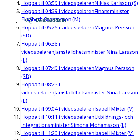
Hoppa till
03:59
i videospelaren
Niklas Karlsson (S)
Hoppa till
04:39
i videospelaren
Finansminister
Elisabeth Svantesson (M)
Dela/Bädda in
Hoppa till
05:25
i videospelaren
Magnus Persson
(SD)
Hoppa till
06:38
i
videospelaren
Jämställdhetsminister Nina Larsson
(L)
Hoppa till
07:49
i videospelaren
Magnus Persson
(SD)
Hoppa till
08:23
i
videospelaren
Jämställdhetsminister Nina Larsson
(L)
Hoppa till
09:04
i videospelaren
Isabell Mixter (V)
Hoppa till
10:11
i videospelaren
Utbildnings- och
integrationsminister Simona Mohamsson (L)
Hoppa till
11:23
i videospelaren
Isabell Mixter (V)