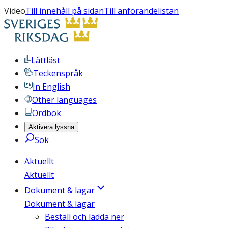
Video
Till innehåll på sidan
Till anförandelistan
Lättläst
Teckenspråk
In English
Other languages
Ordbok
Aktivera lyssna
Sök
Aktuellt
Aktuellt
Dokument & lagar
Dokument & lagar
Beställ och ladda ner