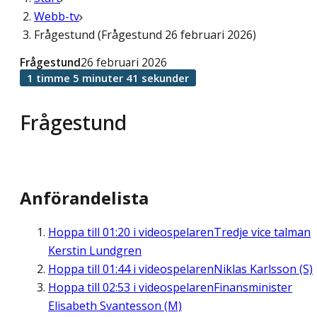
Webb-tv
Frågestund (Frågestund 26 februari 2026)
Frågestund
26 februari 2026
1 timme 5 minuter 41 sekunder
Frågestund
Anförandelista
Hoppa till
01:20
i videospelaren
Tredje vice talman
Kerstin Lundgren
Hoppa till
01:44
i videospelaren
Niklas Karlsson (S)
Hoppa till
02:53
i videospelaren
Finansminister
Elisabeth Svantesson (M)