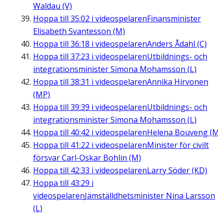
Waldau (V)
Hoppa till
35:02
i videospelaren
Finansminister
Elisabeth Svantesson (M)
Hoppa till
36:18
i videospelaren
Anders Ådahl (C)
Hoppa till
37:23
i videospelaren
Utbildnings- och
integrationsminister Simona Mohamsson (L)
Hoppa till
38:31
i videospelaren
Annika Hirvonen
(MP)
Hoppa till
39:39
i videospelaren
Utbildnings- och
integrationsminister Simona Mohamsson (L)
Hoppa till
40:42
i videospelaren
Helena Bouveng (M
Hoppa till
41:22
i videospelaren
Minister för civilt
försvar Carl-Oskar Bohlin (M)
Hoppa till
42:33
i videospelaren
Larry Söder (KD)
Hoppa till
43:29
i
videospelaren
Jämställdhetsminister Nina Larsson
(L)