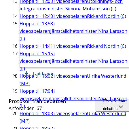
Hoppa till
12:08
i videospelaren
Utbildnings- och
integrationsminister Simona Mohamsson (L)
Hoppa till
12:48
i videospelaren
Rickard Nordin (C)
Hoppa till
13:58
i
videospelaren
Jämställdhetsminister Nina Larsson
(L)
Hoppa till
14:41
i videospelaren
Rickard Nordin (C)
Hoppa till
15:15
i
videospelaren
Jämställdhetsminister Nina Larsson
(L)
Ladda ner
Hoppa till
16:02
i videospelaren
Ulrika Westerlund
(MP)
Hoppa till
17:04
i
videospelaren
Jämställdhetsminister Nina Larsson
Protokoll från debatten
Protokoll från
(L)
Anföranden: 67
debatten
Hoppa till
18:03
i videospelaren
Ulrika Westerlund
(MP)
Hoppa till
18:37
i