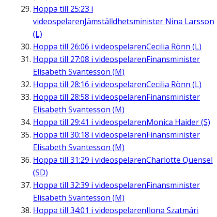
Hoppa till
25:23
i
videospelaren
Jämställdhetsminister Nina Larsson
(L)
Hoppa till
26:06
i videospelaren
Cecilia Rönn (L)
Hoppa till
27:08
i videospelaren
Finansminister
Elisabeth Svantesson (M)
Hoppa till
28:16
i videospelaren
Cecilia Rönn (L)
Hoppa till
28:58
i videospelaren
Finansminister
Elisabeth Svantesson (M)
Hoppa till
29:41
i videospelaren
Monica Haider (S)
Hoppa till
30:18
i videospelaren
Finansminister
Elisabeth Svantesson (M)
Hoppa till
31:29
i videospelaren
Charlotte Quensel
(SD)
Hoppa till
32:39
i videospelaren
Finansminister
Elisabeth Svantesson (M)
Hoppa till
34:01
i videospelaren
Ilona Szatmári