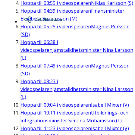
Hoppa till
03:59
i videospelaren
Niklas Karlsson (S)
Hoppa till
04:39
i videospelaren
Finansminister
Elisabeth Svantesson (M)
Dela/Bädda in
Hoppa till
05:25
i videospelaren
Magnus Persson
(SD)
Hoppa till
06:38
i
videospelaren
Jämställdhetsminister Nina Larsson
(L)
Hoppa till
07:49
i videospelaren
Magnus Persson
(SD)
Hoppa till
08:23
i
videospelaren
Jämställdhetsminister Nina Larsson
(L)
Hoppa till
09:04
i videospelaren
Isabell Mixter (V)
Hoppa till
10:11
i videospelaren
Utbildnings- och
integrationsminister Simona Mohamsson (L)
Hoppa till
11:23
i videospelaren
Isabell Mixter (V)