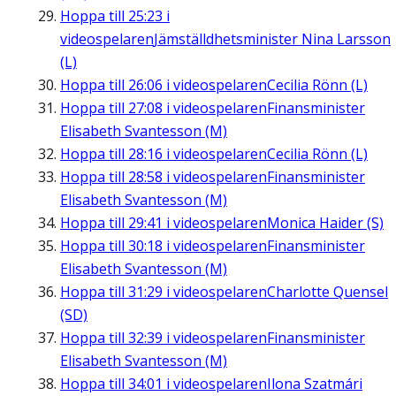
Hoppa till
25:23
i
videospelaren
Jämställdhetsminister Nina Larsson
(L)
Hoppa till
26:06
i videospelaren
Cecilia Rönn (L)
Hoppa till
27:08
i videospelaren
Finansminister
Elisabeth Svantesson (M)
Hoppa till
28:16
i videospelaren
Cecilia Rönn (L)
Hoppa till
28:58
i videospelaren
Finansminister
Elisabeth Svantesson (M)
Hoppa till
29:41
i videospelaren
Monica Haider (S)
Hoppa till
30:18
i videospelaren
Finansminister
Elisabeth Svantesson (M)
Hoppa till
31:29
i videospelaren
Charlotte Quensel
(SD)
Hoppa till
32:39
i videospelaren
Finansminister
Elisabeth Svantesson (M)
Hoppa till
34:01
i videospelaren
Ilona Szatmári