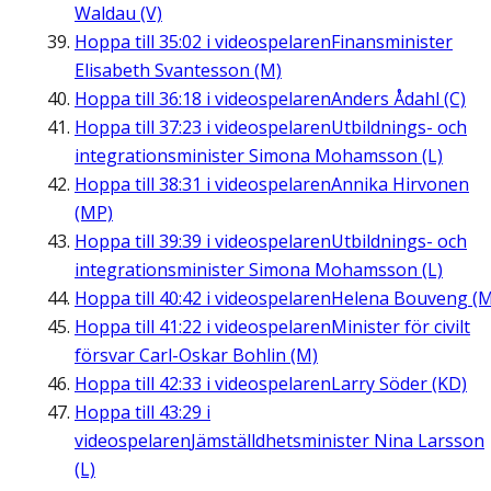
Waldau (V)
Hoppa till
35:02
i videospelaren
Finansminister
Elisabeth Svantesson (M)
Hoppa till
36:18
i videospelaren
Anders Ådahl (C)
Hoppa till
37:23
i videospelaren
Utbildnings- och
integrationsminister Simona Mohamsson (L)
Hoppa till
38:31
i videospelaren
Annika Hirvonen
(MP)
Hoppa till
39:39
i videospelaren
Utbildnings- och
integrationsminister Simona Mohamsson (L)
Hoppa till
40:42
i videospelaren
Helena Bouveng (M
Hoppa till
41:22
i videospelaren
Minister för civilt
försvar Carl-Oskar Bohlin (M)
Hoppa till
42:33
i videospelaren
Larry Söder (KD)
Hoppa till
43:29
i
videospelaren
Jämställdhetsminister Nina Larsson
(L)