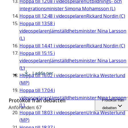
Hoppa till
12:08
i videospelaren
Utbildnings- och
integrationsminister Simona Mohamsson (L)
Hoppa till
12:48
i videospelaren
Rickard Nordin (C)
Hoppa till
13:58
i
videospelaren
Jämställdhetsminister Nina Larsson
(L)
Hoppa till
14:41
i videospelaren
Rickard Nordin (C)
Hoppa till
15:15
i
videospelaren
Jämställdhetsminister Nina Larsson
(L)
Ladda ner
Hoppa till
16:02
i videospelaren
Ulrika Westerlund
(MP)
Hoppa till
17:04
i
videospelaren
Jämställdhetsminister Nina Larsson
Protokoll från debatten
Protokoll från
(L)
Anföranden: 67
debatten
Hoppa till
18:03
i videospelaren
Ulrika Westerlund
(MP)
Hoppa till
18:37
i