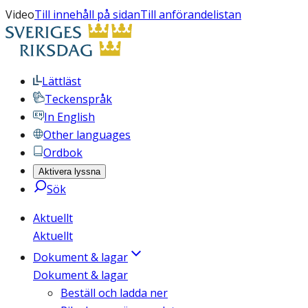
Video
Till innehåll på sidan
Till anförandelistan
Lättläst
Teckenspråk
In English
Other languages
Ordbok
Aktivera lyssna
Sök
Aktuellt
Aktuellt
Dokument & lagar
Dokument & lagar
Beställ och ladda ner