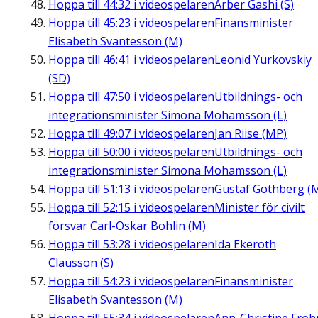
Hoppa till
44:32
i videospelaren
Arber Gashi (S)
Hoppa till
45:23
i videospelaren
Finansminister
Elisabeth Svantesson (M)
Hoppa till
46:41
i videospelaren
Leonid Yurkovskiy
(SD)
Hoppa till
47:50
i videospelaren
Utbildnings- och
integrationsminister Simona Mohamsson (L)
Hoppa till
49:07
i videospelaren
Jan Riise (MP)
Hoppa till
50:00
i videospelaren
Utbildnings- och
integrationsminister Simona Mohamsson (L)
Hoppa till
51:13
i videospelaren
Gustaf Göthberg (
Hoppa till
52:15
i videospelaren
Minister för civilt
försvar Carl-Oskar Bohlin (M)
Hoppa till
53:28
i videospelaren
Ida Ekeroth
Clausson (S)
Hoppa till
54:23
i videospelaren
Finansminister
Elisabeth Svantesson (M)