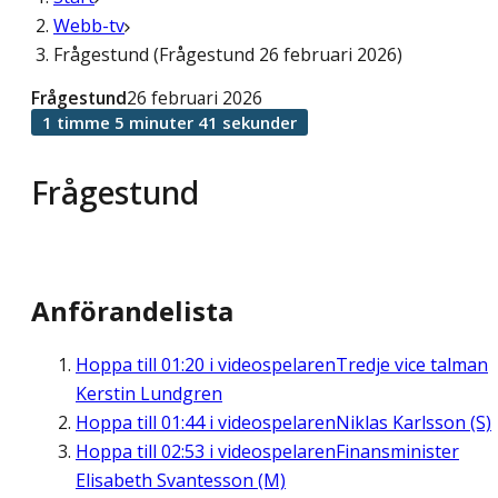
Webb-tv
Frågestund (Frågestund 26 februari 2026)
Frågestund
26 februari 2026
1 timme 5 minuter 41 sekunder
Frågestund
Anförandelista
Hoppa till
01:20
i videospelaren
Tredje vice talman
Kerstin Lundgren
Hoppa till
01:44
i videospelaren
Niklas Karlsson (S)
Hoppa till
02:53
i videospelaren
Finansminister
Elisabeth Svantesson (M)