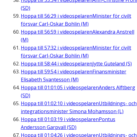
Hoppa till
55:34
i videospelaren
Ann-Christine Fro
(SD)
Hoppa till
56:29
i videospelaren
Minister för civilt
försvar Carl-Oskar Bohlin (M)
Hoppa till
56:59
i videospelaren
Alexandra Anstrell
(M)
Hoppa till
57:32
i videospelaren
Minister för civilt
försvar Carl-Oskar Bohlin (M)
Hoppa till
58:44
i videospelaren
Jytte Guteland (S)
Hoppa till
59:54
i videospelaren
Finansminister
Elisabeth Svantesson (M)
Hoppa till
01:01:05
i videospelaren
Anders Alftberg
(SD)
Hoppa till
01:02:10
i videospelaren
Utbildnings- och
integrationsminister Simona Mohamsson (L)
Hoppa till
01:03:19
i videospelaren
Pontus
Andersson Garpvall (SD)
Hoppa till
01:04:26
i videospelaren
Utbildnings- och