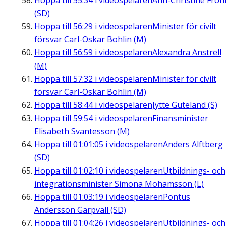
Hoppa till
55:34
i videospelaren
Ann-Christine Fro
(SD)
Hoppa till
56:29
i videospelaren
Minister för civilt
försvar Carl-Oskar Bohlin (M)
Hoppa till
56:59
i videospelaren
Alexandra Anstrell
(M)
Hoppa till
57:32
i videospelaren
Minister för civilt
försvar Carl-Oskar Bohlin (M)
Hoppa till
58:44
i videospelaren
Jytte Guteland (S)
Hoppa till
59:54
i videospelaren
Finansminister
Elisabeth Svantesson (M)
Hoppa till
01:01:05
i videospelaren
Anders Alftberg
(SD)
Hoppa till
01:02:10
i videospelaren
Utbildnings- och
integrationsminister Simona Mohamsson (L)
Hoppa till
01:03:19
i videospelaren
Pontus
Andersson Garpvall (SD)
Hoppa till
01:04:26
i videospelaren
Utbildnings- och