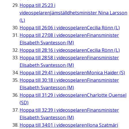
Hoppa till
25:23
i
videospelaren
Jämställdhetsminister Nina Larsson
(L)
Hoppa till
26:06
i videospelaren
Cecilia Rönn (L)
Hoppa till
27:08
i videospelaren
Finansminister
Elisabeth Svantesson (M)
Hoppa till
28:16
i videospelaren
Cecilia Rönn (L)
Hoppa till
28:58
i videospelaren
Finansminister
Elisabeth Svantesson (M)
Hoppa till
29:41
i videospelaren
Monica Haider (S)
Hoppa till
30:18
i videospelaren
Finansminister
Elisabeth Svantesson (M)
Hoppa till
31:29
i videospelaren
Charlotte Quensel
(SD)
Hoppa till
32:39
i videospelaren
Finansminister
Elisabeth Svantesson (M)
Hoppa till
34:01
i videospelaren
Ilona Szatmári