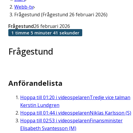
Webb-tv
Frågestund (Frågestund 26 februari 2026)
Frågestund
26 februari 2026
1 timme 5 minuter 41 sekunder
Frågestund
Anförandelista
Hoppa till
01:20
i videospelaren
Tredje vice talman
Kerstin Lundgren
Hoppa till
01:44
i videospelaren
Niklas Karlsson (S)
Hoppa till
02:53
i videospelaren
Finansminister
Elisabeth Svantesson (M)