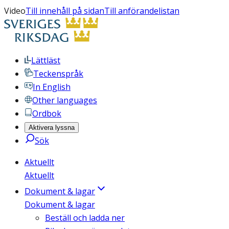
Video
Till innehåll på sidan
Till anförandelistan
Lättläst
Teckenspråk
In English
Other languages
Ordbok
Aktivera lyssna
Sök
Aktuellt
Aktuellt
Dokument & lagar
Dokument & lagar
Beställ och ladda ner