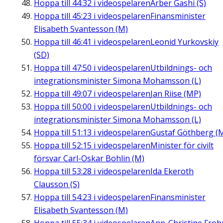
Hoppa till
44:32
i videospelaren
Arber Gashi (S)
Hoppa till
45:23
i videospelaren
Finansminister
Elisabeth Svantesson (M)
Hoppa till
46:41
i videospelaren
Leonid Yurkovskiy
(SD)
Hoppa till
47:50
i videospelaren
Utbildnings- och
integrationsminister Simona Mohamsson (L)
Hoppa till
49:07
i videospelaren
Jan Riise (MP)
Hoppa till
50:00
i videospelaren
Utbildnings- och
integrationsminister Simona Mohamsson (L)
Hoppa till
51:13
i videospelaren
Gustaf Göthberg (
Hoppa till
52:15
i videospelaren
Minister för civilt
försvar Carl-Oskar Bohlin (M)
Hoppa till
53:28
i videospelaren
Ida Ekeroth
Clausson (S)
Hoppa till
54:23
i videospelaren
Finansminister
Elisabeth Svantesson (M)