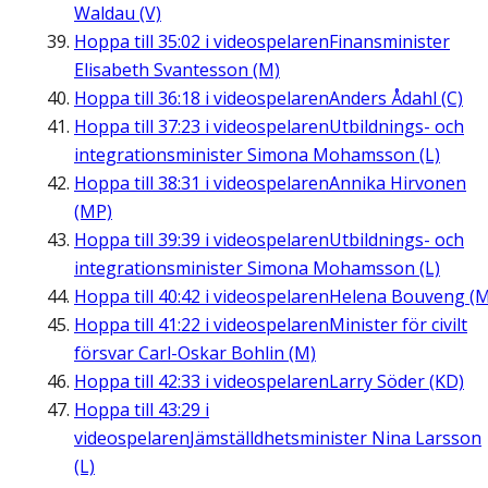
Waldau (V)
Hoppa till
35:02
i videospelaren
Finansminister
Elisabeth Svantesson (M)
Hoppa till
36:18
i videospelaren
Anders Ådahl (C)
Hoppa till
37:23
i videospelaren
Utbildnings- och
integrationsminister Simona Mohamsson (L)
Hoppa till
38:31
i videospelaren
Annika Hirvonen
(MP)
Hoppa till
39:39
i videospelaren
Utbildnings- och
integrationsminister Simona Mohamsson (L)
Hoppa till
40:42
i videospelaren
Helena Bouveng (M
Hoppa till
41:22
i videospelaren
Minister för civilt
försvar Carl-Oskar Bohlin (M)
Hoppa till
42:33
i videospelaren
Larry Söder (KD)
Hoppa till
43:29
i
videospelaren
Jämställdhetsminister Nina Larsson
(L)