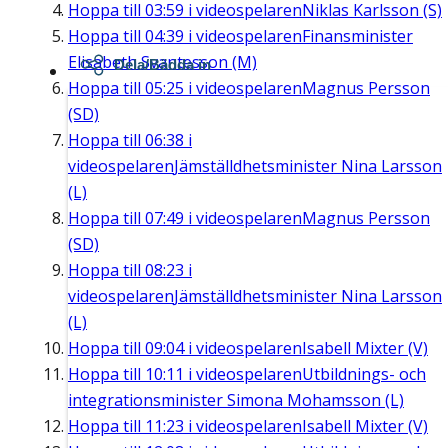
Hoppa till
03:59
i videospelaren
Niklas Karlsson (S)
Hoppa till
04:39
i videospelaren
Finansminister
Elisabeth Svantesson (M)
Dela/Bädda in
Hoppa till
05:25
i videospelaren
Magnus Persson
(SD)
Hoppa till
06:38
i
videospelaren
Jämställdhetsminister Nina Larsson
(L)
Hoppa till
07:49
i videospelaren
Magnus Persson
(SD)
Hoppa till
08:23
i
videospelaren
Jämställdhetsminister Nina Larsson
(L)
Hoppa till
09:04
i videospelaren
Isabell Mixter (V)
Hoppa till
10:11
i videospelaren
Utbildnings- och
integrationsminister Simona Mohamsson (L)
Hoppa till
11:23
i videospelaren
Isabell Mixter (V)