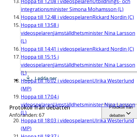
Hoppa till
12:08
i videospelaren
Utbildnings- och
integrationsminister Simona Mohamsson (L)
Hoppa till
12:48
i videospelaren
Rickard Nordin (C)
Hoppa till
13:58
i
videospelaren
Jämställdhetsminister Nina Larsson
(L)
Hoppa till
14:41
i videospelaren
Rickard Nordin (C)
Hoppa till
15:15
i
videospelaren
Jämställdhetsminister Nina Larsson
(L)
Ladda ner
Hoppa till
16:02
i videospelaren
Ulrika Westerlund
(MP)
Hoppa till
17:04
i
videospelaren
Jämställdhetsminister Nina Larsson
Protokoll från debatten
Protokoll från
(L)
Anföranden: 67
debatten
Hoppa till
18:03
i videospelaren
Ulrika Westerlund
(MP)
Hoppa till
18:37
i