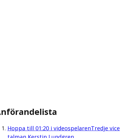
nförandelista
Hoppa till
01:20
i videospelaren
Tredje vice
talman Kerstin Lundgren