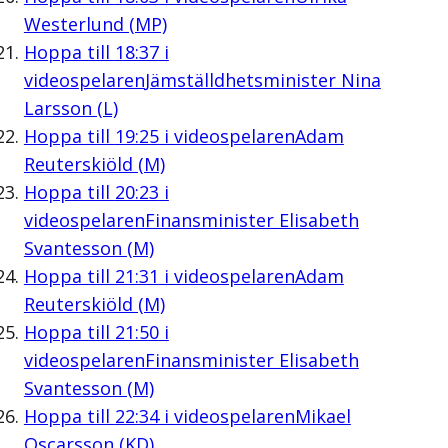
Westerlund (MP)
Hoppa till
18:37
i
videospelaren
Jämställdhetsminister Nina
Larsson (L)
Hoppa till
19:25
i videospelaren
Adam
Reuterskiöld (M)
Hoppa till
20:23
i
videospelaren
Finansminister Elisabeth
Svantesson (M)
Hoppa till
21:31
i videospelaren
Adam
Reuterskiöld (M)
Hoppa till
21:50
i
videospelaren
Finansminister Elisabeth
Svantesson (M)
Hoppa till
22:34
i videospelaren
Mikael
Oscarsson (KD)