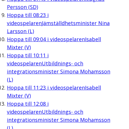
Persson (SD)
Hoppa till
08:23
i
videospelaren
Jämställdhetsminister Nina
Larsson (L)
Hoppa till
09:04
i videospelaren
Isabell
Mixter (V)
Hoppa till
10:11
i
videospelaren
Utbildnings- och
integrationsminister Simona Mohamsson
(L)
Hoppa till
11:23
i videospelaren
Isabell
Mixter (V)
Hoppa till
12:08
i
videospelaren
Utbildnings- och
integrationsminister Simona Mohamsson
(L)