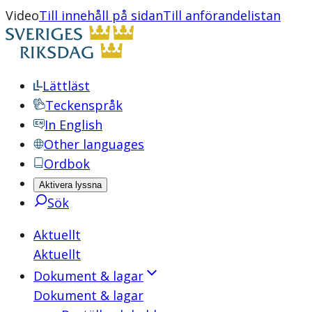
Video
Till innehåll på sidan
Till anförandelistan
Lättläst
Teckenspråk
In English
Other languages
Ordbok
Aktivera lyssna
Sök
Aktuellt
Aktuellt
Dokument & lagar
Dokument & lagar