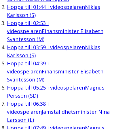
Hoppa till
01:44
i videospelaren
Niklas
Karlsson (S)
Hoppa till
02:53
i
videospelaren
Finansminister Elisabeth
Svantesson (M)
Hoppa till
03:59
i videospelaren
Niklas
Karlsson (S)
Hoppa till
04:39
i
videospelaren
Finansminister Elisabeth
Svantesson (M)
Hoppa till
05:25
i videospelaren
Magnus
Persson (SD)
Hoppa till
06:38
i
videospelaren
Jämställdhetsminister Nina
Larsson (L)
Hoppa till
07:49
i videospelaren
Magnus