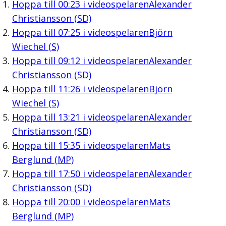
Hoppa till
00:23
i videospelaren
Alexander
Christiansson (SD)
Hoppa till
07:25
i videospelaren
Björn
Wiechel (S)
Hoppa till
09:12
i videospelaren
Alexander
Christiansson (SD)
Hoppa till
11:26
i videospelaren
Björn
Wiechel (S)
Hoppa till
13:21
i videospelaren
Alexander
Christiansson (SD)
Hoppa till
15:35
i videospelaren
Mats
Berglund (MP)
Hoppa till
17:50
i videospelaren
Alexander
Christiansson (SD)
Hoppa till
20:00
i videospelaren
Mats
Berglund (MP)