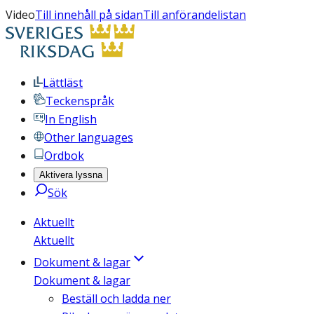
Video
Till innehåll på sidan
Till anförandelistan
Lättläst
Teckenspråk
In English
Other languages
Ordbok
Aktivera lyssna
Sök
Aktuellt
Aktuellt
Dokument & lagar
Dokument & lagar
Beställ och ladda ner