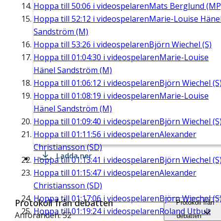
Hoppa till
50:06
i videospelaren
Mats Berglund (MP
Hoppa till
52:12
i videospelaren
Marie-Louise Häne
Sandström (M)
Hoppa till
53:26
i videospelaren
Björn Wiechel (S)
Hoppa till
01:04:30
i videospelaren
Marie-Louise
Hänel Sandström (M)
Hoppa till
01:06:12
i videospelaren
Björn Wiechel (S
Hoppa till
01:08:19
i videospelaren
Marie-Louise
Hänel Sandström (M)
Hoppa till
01:09:40
i videospelaren
Björn Wiechel (S
Hoppa till
01:11:56
i videospelaren
Alexander
Christiansson (SD)
Ladda ner
Hoppa till
01:13:41
i videospelaren
Björn Wiechel (S
Hoppa till
01:15:47
i videospelaren
Alexander
Christiansson (SD)
Hoppa till
01:17:06
i videospelaren
Björn Wiechel (S
Protokoll från debatten
Protokoll från
Hoppa till
01:19:24
i videospelaren
Roland Utbult
Anföranden: 52
debatten