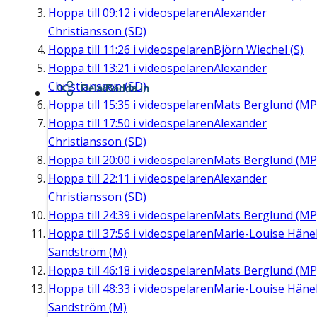
Hoppa till
09:12
i videospelaren
Alexander
Christiansson (SD)
Hoppa till
11:26
i videospelaren
Björn Wiechel (S)
Hoppa till
13:21
i videospelaren
Alexander
Christiansson (SD)
Dela/Bädda in
Hoppa till
15:35
i videospelaren
Mats Berglund (MP
Hoppa till
17:50
i videospelaren
Alexander
Christiansson (SD)
Hoppa till
20:00
i videospelaren
Mats Berglund (MP
Hoppa till
22:11
i videospelaren
Alexander
Christiansson (SD)
Hoppa till
24:39
i videospelaren
Mats Berglund (MP
Hoppa till
37:56
i videospelaren
Marie-Louise Häne
Sandström (M)
Hoppa till
46:18
i videospelaren
Mats Berglund (MP
Hoppa till
48:33
i videospelaren
Marie-Louise Häne
Sandström (M)