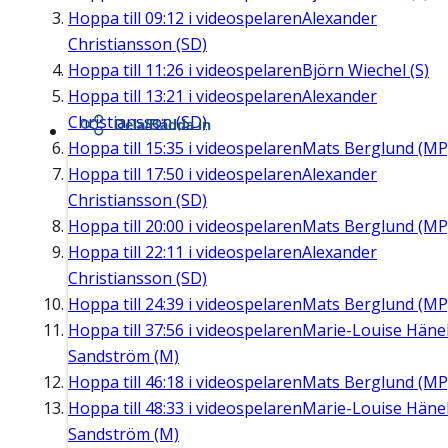
Hoppa till
09:12
i videospelaren
Alexander
Christiansson (SD)
Hoppa till
11:26
i videospelaren
Björn Wiechel (S)
Hoppa till
13:21
i videospelaren
Alexander
Christiansson (SD)
Dela/Bädda in
Hoppa till
15:35
i videospelaren
Mats Berglund (MP
Hoppa till
17:50
i videospelaren
Alexander
Christiansson (SD)
Hoppa till
20:00
i videospelaren
Mats Berglund (MP
Hoppa till
22:11
i videospelaren
Alexander
Christiansson (SD)
Hoppa till
24:39
i videospelaren
Mats Berglund (MP
Hoppa till
37:56
i videospelaren
Marie-Louise Häne
Sandström (M)
Hoppa till
46:18
i videospelaren
Mats Berglund (MP
Hoppa till
48:33
i videospelaren
Marie-Louise Häne
Sandström (M)