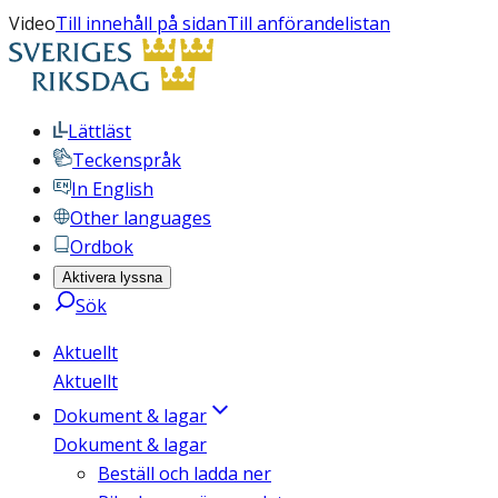
Video
Till innehåll på sidan
Till anförandelistan
Lättläst
Teckenspråk
In English
Other languages
Ordbok
Aktivera lyssna
Sök
Aktuellt
Aktuellt
Dokument & lagar
Dokument & lagar
Beställ och ladda ner