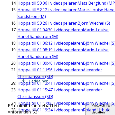
Hoppa till
50:06
i videospelaren
Mats Berglund (MP
Hoppa till
52:12
i videospelaren
Marie-Louise Häne
Sandström (M)
Hoppa till
53:26
i videospelaren
Björn Wiechel (S)
Hoppa till
01:04:30
i videospelaren
Marie-Louise
Hänel Sandström (M)
Hoppa till
01:06:12
i videospelaren
Björn Wiechel (S
Hoppa till
01:08:19
i videospelaren
Marie-Louise
Hänel Sandström (M)
Hoppa till
01:09:40
i videospelaren
Björn Wiechel (S
Hoppa till
01:11:56
i videospelaren
Alexander
Christiansson (SD)
Ladda ner
Hoppa till
01:13:41
i videospelaren
Björn Wiechel (S
Hoppa till
01:15:47
i videospelaren
Alexander
Christiansson (SD)
Hoppa till
01:17:06
i videospelaren
Björn Wiechel (S
Protokoll från debatten
Protokoll från
Hoppa till
01:19:24
i videospelaren
Roland Utbult
Anföranden: 52
debatten