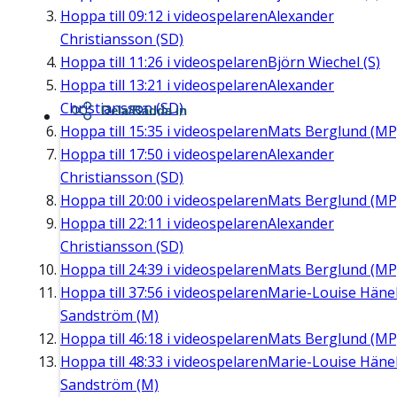
Hoppa till
09:12
i videospelaren
Alexander
Christiansson (SD)
Hoppa till
11:26
i videospelaren
Björn Wiechel (S)
Hoppa till
13:21
i videospelaren
Alexander
Christiansson (SD)
Dela/Bädda in
Hoppa till
15:35
i videospelaren
Mats Berglund (MP
Hoppa till
17:50
i videospelaren
Alexander
Christiansson (SD)
Hoppa till
20:00
i videospelaren
Mats Berglund (MP
Hoppa till
22:11
i videospelaren
Alexander
Christiansson (SD)
Hoppa till
24:39
i videospelaren
Mats Berglund (MP
Hoppa till
37:56
i videospelaren
Marie-Louise Häne
Sandström (M)
Hoppa till
46:18
i videospelaren
Mats Berglund (MP
Hoppa till
48:33
i videospelaren
Marie-Louise Häne
Sandström (M)