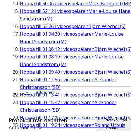
Hoppa till
50:06
i videospelaren
Mats Berglund (MP
Hoppa till
52:12
i videospelaren
Marie-Louise Häne
Sandström (M)
Hoppa till
53:26
i videospelaren
Björn Wiechel (S)
Hoppa till
01:04:30
i videospelaren
Marie-Louise
Hänel Sandström (M)
Hoppa till
01:06:12
i videospelaren
Björn Wiechel (S
Hoppa till
01:08:19
i videospelaren
Marie-Louise
Hänel Sandström (M)
Hoppa till
01:09:40
i videospelaren
Björn Wiechel (S
Hoppa till
01:11:56
i videospelaren
Alexander
Christiansson (SD)
Ladda ner
Hoppa till
01:13:41
i videospelaren
Björn Wiechel (S
Hoppa till
01:15:47
i videospelaren
Alexander
Christiansson (SD)
Hoppa till
01:17:06
i videospelaren
Björn Wiechel (S
Protokoll från debatten
Protokoll från
Hoppa till
01:19:24
i videospelaren
Roland Utbult
Anföranden: 52
debatten