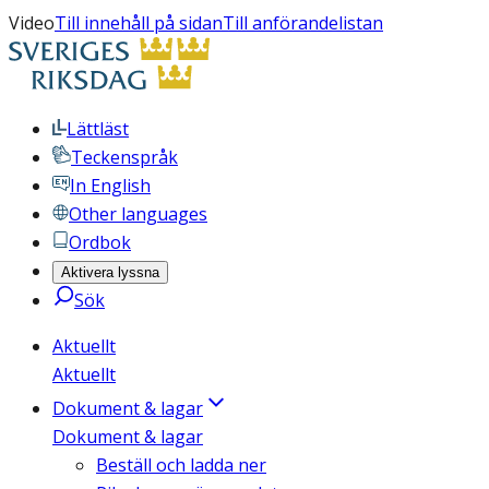
Video
Till innehåll på sidan
Till anförandelistan
Lättläst
Teckenspråk
In English
Other languages
Ordbok
Aktivera lyssna
Sök
Aktuellt
Aktuellt
Dokument & lagar
Dokument & lagar
Beställ och ladda ner