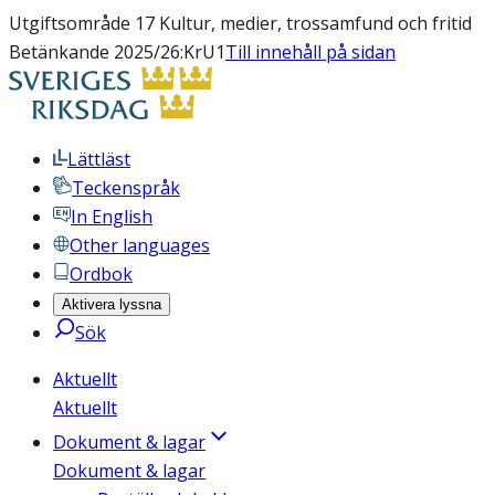
Utgiftsområde 17 Kultur, medier, trossamfund och fritid
Betänkande 2025/26:KrU1
Till innehåll på sidan
Lättläst
Teckenspråk
In English
Other languages
Ordbok
Aktivera lyssna
Sök
Aktuellt
Aktuellt
Dokument & lagar
Dokument & lagar