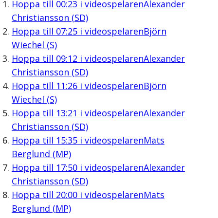
Hoppa till
00:23
i videospelaren
Alexander
Christiansson (SD)
Hoppa till
07:25
i videospelaren
Björn
Wiechel (S)
Hoppa till
09:12
i videospelaren
Alexander
Christiansson (SD)
Hoppa till
11:26
i videospelaren
Björn
Wiechel (S)
Hoppa till
13:21
i videospelaren
Alexander
Christiansson (SD)
Hoppa till
15:35
i videospelaren
Mats
Berglund (MP)
Hoppa till
17:50
i videospelaren
Alexander
Christiansson (SD)
Hoppa till
20:00
i videospelaren
Mats
Berglund (MP)