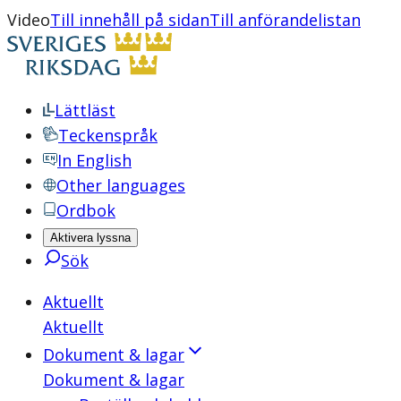
Video
Till innehåll på sidan
Till anförandelistan
Lättläst
Teckenspråk
In English
Other languages
Ordbok
Aktivera lyssna
Sök
Aktuellt
Aktuellt
Dokument & lagar
Dokument & lagar