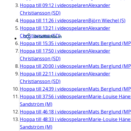
Hoppa till
09:12
i videospelaren
Alexander
Christiansson (SD)
Hoppa till
11:26
i videospelaren
Björn Wiechel (S)
Hoppa till
13:21
i videospelaren
Alexander
Christiansson (SD)
Dela/Bädda in
Hoppa till
15:35
i videospelaren
Mats Berglund (MP
Hoppa till
17:50
i videospelaren
Alexander
Christiansson (SD)
Hoppa till
20:00
i videospelaren
Mats Berglund (MP
Hoppa till
22:11
i videospelaren
Alexander
Christiansson (SD)
Hoppa till
24:39
i videospelaren
Mats Berglund (MP
Hoppa till
37:56
i videospelaren
Marie-Louise Häne
Sandström (M)
Hoppa till
46:18
i videospelaren
Mats Berglund (MP
Hoppa till
48:33
i videospelaren
Marie-Louise Häne
Sandström (M)