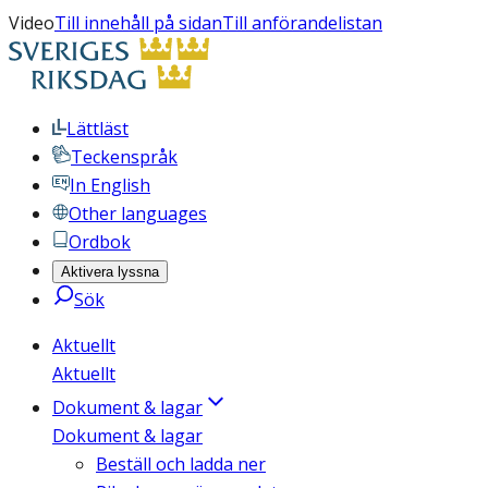
Video
Till innehåll på sidan
Till anförandelistan
Lättläst
Teckenspråk
In English
Other languages
Ordbok
Aktivera lyssna
Sök
Aktuellt
Aktuellt
Dokument & lagar
Dokument & lagar
Beställ och ladda ner