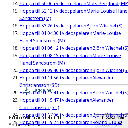
Hoppa till
50:06
i videospelaren
Mats Berglund (MP
Hoppa till
52:12
i videospelaren
Marie-Louise Häne
Sandström (M)
Hoppa till
53:26
i videospelaren
Björn Wiechel (S)
Hoppa till
01:04:30
i videospelaren
Marie-Louise
Hänel Sandström (M)
Hoppa till
01:06:12
i videospelaren
Björn Wiechel (S
Hoppa till
01:08:19
i videospelaren
Marie-Louise
Hänel Sandström (M)
Hoppa till
01:09:40
i videospelaren
Björn Wiechel (S
Hoppa till
01:11:56
i videospelaren
Alexander
Christiansson (SD)
Ladda ner
Hoppa till
01:13:41
i videospelaren
Björn Wiechel (S
Hoppa till
01:15:47
i videospelaren
Alexander
Christiansson (SD)
Hoppa till
01:17:06
i videospelaren
Björn Wiechel (S
Protokoll från debatten
Protokoll från
Hoppa till
01:19:24
i videospelaren
Roland Utbult
Anföranden: 52
debatten