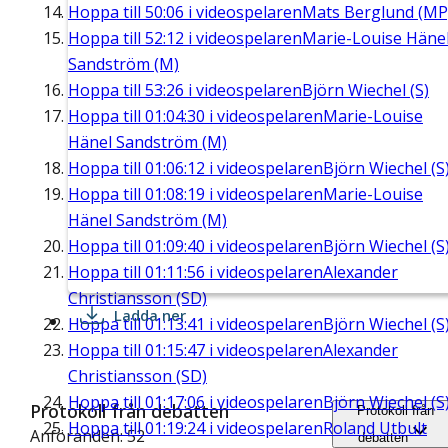
Hoppa till
50:06
i videospelaren
Mats Berglund (MP
Hoppa till
52:12
i videospelaren
Marie-Louise Häne
Sandström (M)
Hoppa till
53:26
i videospelaren
Björn Wiechel (S)
Hoppa till
01:04:30
i videospelaren
Marie-Louise
Hänel Sandström (M)
Hoppa till
01:06:12
i videospelaren
Björn Wiechel (S
Hoppa till
01:08:19
i videospelaren
Marie-Louise
Hänel Sandström (M)
Hoppa till
01:09:40
i videospelaren
Björn Wiechel (S
Hoppa till
01:11:56
i videospelaren
Alexander
Christiansson (SD)
Ladda ner
Hoppa till
01:13:41
i videospelaren
Björn Wiechel (S
Hoppa till
01:15:47
i videospelaren
Alexander
Christiansson (SD)
Hoppa till
01:17:06
i videospelaren
Björn Wiechel (S
Protokoll från debatten
Protokoll från
Hoppa till
01:19:24
i videospelaren
Roland Utbult
Anföranden: 52
debatten