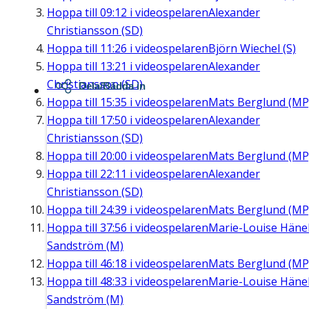
Hoppa till
09:12
i videospelaren
Alexander
Christiansson (SD)
Hoppa till
11:26
i videospelaren
Björn Wiechel (S)
Hoppa till
13:21
i videospelaren
Alexander
Christiansson (SD)
Dela/Bädda in
Hoppa till
15:35
i videospelaren
Mats Berglund (MP
Hoppa till
17:50
i videospelaren
Alexander
Christiansson (SD)
Hoppa till
20:00
i videospelaren
Mats Berglund (MP
Hoppa till
22:11
i videospelaren
Alexander
Christiansson (SD)
Hoppa till
24:39
i videospelaren
Mats Berglund (MP
Hoppa till
37:56
i videospelaren
Marie-Louise Häne
Sandström (M)
Hoppa till
46:18
i videospelaren
Mats Berglund (MP
Hoppa till
48:33
i videospelaren
Marie-Louise Häne
Sandström (M)