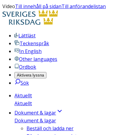
Video
Till innehåll på sidan
Till anförandelistan
Lättläst
Teckenspråk
In English
Other languages
Ordbok
Aktivera lyssna
Sök
Aktuellt
Aktuellt
Dokument & lagar
Dokument & lagar
Beställ och ladda ner