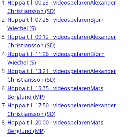
Hoppa till
00:23
i videospelaren
Alexander
Christiansson (SD)
Hoppa till
07:25
i videospelaren
Björn
Wiechel (S)
Hoppa till
09:12
i videospelaren
Alexander
Christiansson (SD)
Hoppa till
11:26
i videospelaren
Björn
Wiechel (S)
Hoppa till
13:21
i videospelaren
Alexander
Christiansson (SD)
Hoppa till
15:35
i videospelaren
Mats
Berglund (MP)
Hoppa till
17:50
i videospelaren
Alexander
Christiansson (SD)
Hoppa till
20:00
i videospelaren
Mats
Berglund (MP)