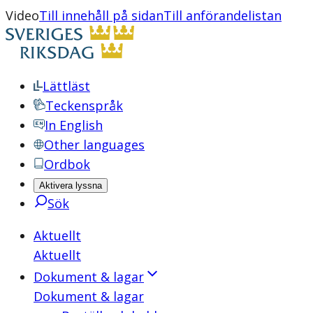
Video
Till innehåll på sidan
Till anförandelistan
Lättläst
Teckenspråk
In English
Other languages
Ordbok
Aktivera lyssna
Sök
Aktuellt
Aktuellt
Dokument & lagar
Dokument & lagar