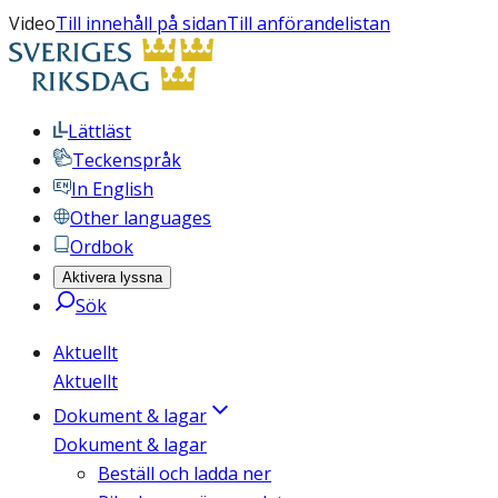
Video
Till innehåll på sidan
Till anförandelistan
Lättläst
Teckenspråk
In English
Other languages
Ordbok
Aktivera lyssna
Sök
Aktuellt
Aktuellt
Dokument & lagar
Dokument & lagar
Beställ och ladda ner