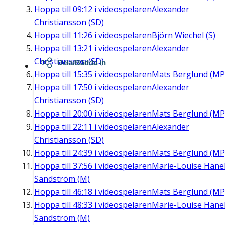
Hoppa till
09:12
i videospelaren
Alexander
Christiansson (SD)
Hoppa till
11:26
i videospelaren
Björn Wiechel (S)
Hoppa till
13:21
i videospelaren
Alexander
Christiansson (SD)
Dela/Bädda in
Hoppa till
15:35
i videospelaren
Mats Berglund (MP
Hoppa till
17:50
i videospelaren
Alexander
Christiansson (SD)
Hoppa till
20:00
i videospelaren
Mats Berglund (MP
Hoppa till
22:11
i videospelaren
Alexander
Christiansson (SD)
Hoppa till
24:39
i videospelaren
Mats Berglund (MP
Hoppa till
37:56
i videospelaren
Marie-Louise Häne
Sandström (M)
Hoppa till
46:18
i videospelaren
Mats Berglund (MP
Hoppa till
48:33
i videospelaren
Marie-Louise Häne
Sandström (M)