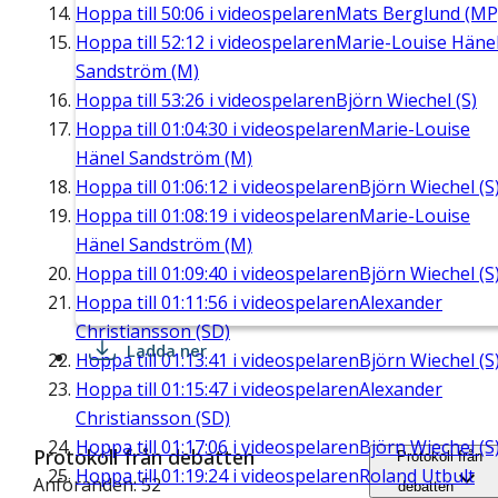
Hoppa till
50:06
i videospelaren
Mats Berglund (MP
Hoppa till
52:12
i videospelaren
Marie-Louise Häne
Sandström (M)
Hoppa till
53:26
i videospelaren
Björn Wiechel (S)
Hoppa till
01:04:30
i videospelaren
Marie-Louise
Hänel Sandström (M)
Hoppa till
01:06:12
i videospelaren
Björn Wiechel (S
Hoppa till
01:08:19
i videospelaren
Marie-Louise
Hänel Sandström (M)
Hoppa till
01:09:40
i videospelaren
Björn Wiechel (S
Hoppa till
01:11:56
i videospelaren
Alexander
Christiansson (SD)
Ladda ner
Hoppa till
01:13:41
i videospelaren
Björn Wiechel (S
Hoppa till
01:15:47
i videospelaren
Alexander
Christiansson (SD)
Hoppa till
01:17:06
i videospelaren
Björn Wiechel (S
Protokoll från debatten
Protokoll från
Hoppa till
01:19:24
i videospelaren
Roland Utbult
Anföranden: 52
debatten