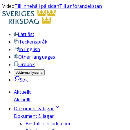
Video
Till innehåll på sidan
Till anförandelistan
Lättläst
Teckenspråk
In English
Other languages
Ordbok
Aktivera lyssna
Sök
Aktuellt
Aktuellt
Dokument & lagar
Dokument & lagar
Beställ och ladda ner