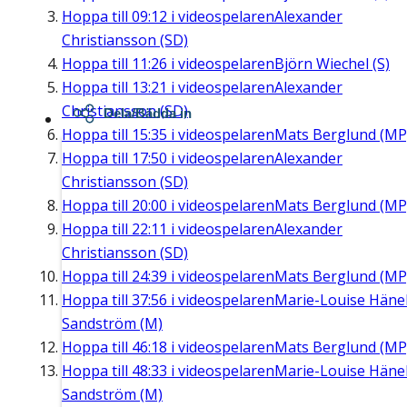
Hoppa till
09:12
i videospelaren
Alexander
Christiansson (SD)
Hoppa till
11:26
i videospelaren
Björn Wiechel (S)
Hoppa till
13:21
i videospelaren
Alexander
Christiansson (SD)
Dela/Bädda in
Hoppa till
15:35
i videospelaren
Mats Berglund (MP
Hoppa till
17:50
i videospelaren
Alexander
Christiansson (SD)
Hoppa till
20:00
i videospelaren
Mats Berglund (MP
Hoppa till
22:11
i videospelaren
Alexander
Christiansson (SD)
Hoppa till
24:39
i videospelaren
Mats Berglund (MP
Hoppa till
37:56
i videospelaren
Marie-Louise Häne
Sandström (M)
Hoppa till
46:18
i videospelaren
Mats Berglund (MP
Hoppa till
48:33
i videospelaren
Marie-Louise Häne
Sandström (M)