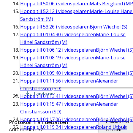
Hoppa till
50:06
i videospelaren
Mats Berglund (MP
Hoppa till
52:12
i videospelaren
Marie-Louise Häne
Sandström (M)
Hoppa till
53:26
i videospelaren
Björn Wiechel (S)
Hoppa till
01:04:30
i videospelaren
Marie-Louise
Hänel Sandström (M)
Hoppa till
01:06:12
i videospelaren
Björn Wiechel (S
Hoppa till
01:08:19
i videospelaren
Marie-Louise
Hänel Sandström (M)
Hoppa till
01:09:40
i videospelaren
Björn Wiechel (S
Hoppa till
01:11:56
i videospelaren
Alexander
Christiansson (SD)
Ladda ner
Hoppa till
01:13:41
i videospelaren
Björn Wiechel (S
Hoppa till
01:15:47
i videospelaren
Alexander
Christiansson (SD)
Hoppa till
01:17:06
i videospelaren
Björn Wiechel (S
Protokoll från debatten
Protokoll från
Hoppa till
01:19:24
i videospelaren
Roland Utbult
Anföranden: 52
debatten